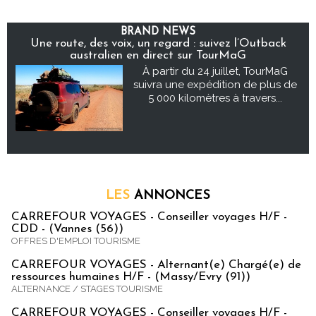
BRAND NEWS
Une route, des voix, un regard : suivez l’Outback
australien en direct sur TourMaG
À partir du 24 juillet, TourMaG
suivra une expédition de plus de
5 000 kilomètres à travers...
LES
ANNONCES
CARREFOUR VOYAGES - Conseiller voyages H/F -
CDD - (Vannes (56))
OFFRES D'EMPLOI TOURISME
CARREFOUR VOYAGES - Alternant(e) Chargé(e) de
ressources humaines H/F - (Massy/Evry (91))
ALTERNANCE / STAGES TOURISME
CARREFOUR VOYAGES - Conseiller voyages H/F -