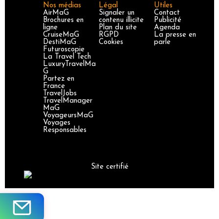
Nos médias
Légal
Utiles
AirMaG
Signaler un
Contact
Brochures en
contenu illicite
Publicité
ligne
Plan du site
Agenda
CruiseMaG
RGPD
La presse en
DestiMaG
Cookies
parle
Futuroscopie
La Travel Tech
LuxuryTravelMa
G
Partez en
France
TravelJobs
TravelManager
MaG
VoyageursMaG
Voyages
Responsables
Site certifié