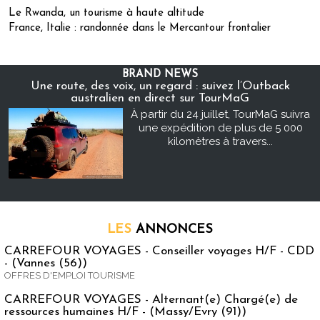
Le Rwanda, un tourisme à haute altitude
France, Italie : randonnée dans le Mercantour frontalier
BRAND NEWS
Une route, des voix, un regard : suivez l’Outback
australien en direct sur TourMaG
À partir du 24 juillet, TourMaG suivra
une expédition de plus de 5 000
kilomètres à travers...
LES
ANNONCES
CARREFOUR VOYAGES - Conseiller voyages H/F - CDD
- (Vannes (56))
OFFRES D'EMPLOI TOURISME
CARREFOUR VOYAGES - Alternant(e) Chargé(e) de
ressources humaines H/F - (Massy/Evry (91))