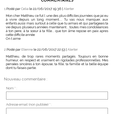
COMMENTAIRES
1.
Posté par
Celia
le 22/06/2017 19:36
|
Alerter
Mon cher Matthieu ce fut l une des plus difficiles journées que jai eu
à vivre depuis un long moment.... Tu vas nous manquer, aux
enfants aussi mais surtout à celle que tu aimais et qui partageais ta
vie depuis plusieurs années maintenant... toutes mes condoléances
à ton pere, à ta sœur à ta fille... que ton âme repose en paix apres
cette difficile année
On t aime
2.
Posté par
Etienne
le 22/06/2017 22:53
|
Alerter
Matthieu, de trop rares moments partagés. Toujours en bonne
humeur, en respect et vraiment en rigolades professionnelles. Mes
pensées sincères à ton épouse, ta fille, ta famille et la belle équipe
dont tu faisais partie.
Nouveau commentaire :
Nom * :
Adresse email (non publiée) * :