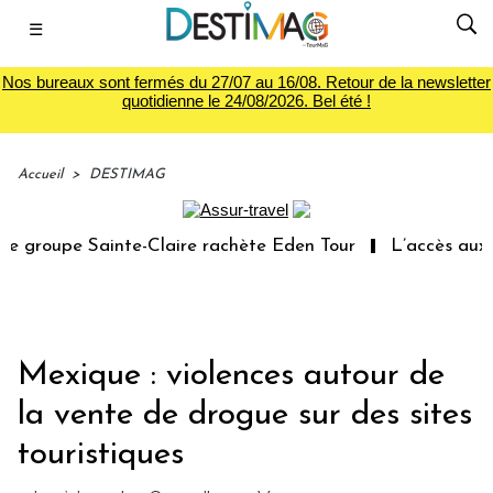
☰
Nos bureaux sont fermés du 27/07 au 16/08. Retour de la newsletter
quotidienne le 24/08/2026. Bel été !
Accueil
>
DESTIMAG
 groupe Sainte-Claire rachète Eden Tour
L’accès aux va
Mexique : violences autour de
la vente de drogue sur des sites
touristiques