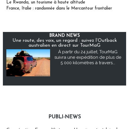
Le Rwanda, un tourisme à haute altitude
France, Italie : randonnée dans le Mercantour frontalier
BRAND NEWS
Une route, des voix, un regard : suivez l’Outback
australien en direct sur TourMaG
À partir du 24 juillet, TourMaG
suivra une expédition de plus de
5 000 kilomètres à travers...
PUBLI-NEWS
Publi-news