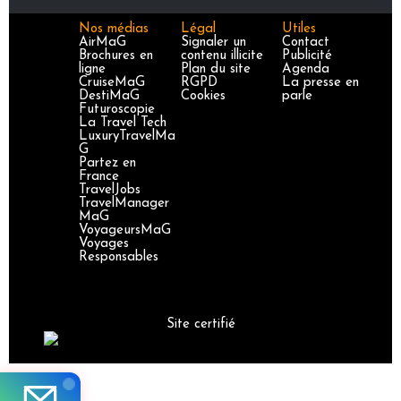
Nos médias
Légal
Utiles
AirMaG
Signaler un
Contact
Brochures en
contenu illicite
Publicité
ligne
Plan du site
Agenda
CruiseMaG
RGPD
La presse en
DestiMaG
Cookies
parle
Futuroscopie
La Travel Tech
LuxuryTravelMa
G
Partez en
France
TravelJobs
TravelManager
MaG
VoyageursMaG
Voyages
Responsables
Site certifié