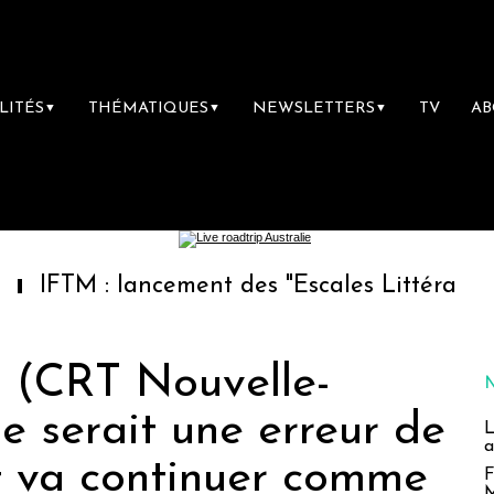
LITÉS
THÉMATIQUES
NEWSLETTERS
TV
A
▼
▼
▼
: lancement des "Escales Littéraires", la pre
u (CRT Nouvelle-
Ce serait une erreur de
L
a
ut va continuer comme
F
M