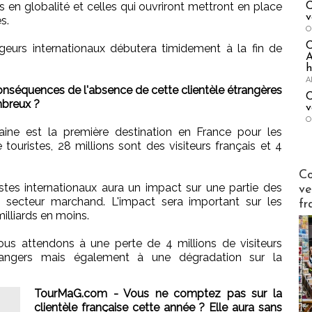
s en globalité et celles qui ouvriront mettront en place
C
v
s.
O
ageurs internationaux débutera timidement à la fin de
A
h
A
nséquences de l'absence de cette clientèle étrangères
C
mbreux ?
v
O
ine est la première destination en France pour les
e touristes, 28 millions sont des visiteurs français et 4
Publi-n
Co
stes internationaux aura un impact sur une partie des
ve
e secteur marchand. L'impact sera important sur les
fr
illiards en moins.
us attendons à une perte de 4 millions de visiteurs
rangers mais également à une dégradation sur la
TourMaG.com - Vous ne comptez pas sur la
clientèle française cette année ? Elle aura sans