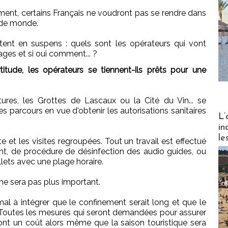
ment, certains Français ne voudront pas se rendre dans
 de monde.
ent en suspens : quels sont les opérateurs qui vont
ages et si oui comment... ?
tude, les opérateurs se tiennent-ils prêts pour une
res, les Grottes de Lascaux ou la Cité du Vin... se
s parcours en vue d'obtenir les autorisations sanitaires
Partez
L’
in
le
ente et les visites regroupées. Tout un travail est effectué
t, de procédure de désinfection des audio guides, ou
lets avec une plage horaire.
 ne sera pas plus important.
al à intégrer que le confinement serait long et que le
 Toutes les mesures qui seront demandées pour assurer
nt un coût alors même que la saison touristique sera