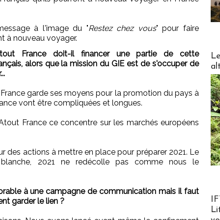
message à l'image du "
Restez chez vous
" pour faire
nt à nouveau voyager.
DESTI
ut France doit-il financer une partie de cette
Le
nçais, alors que la mission du GIE est de s'occuper de
al
..
ut France garde ses moyens pour la promotion du pays à
lance vont être compliquées et longues.
'Atout France ce concentre sur les marchés européens
ur des actions à mettre en place pour préparer 2021. Le
e blanche, 2021 ne redécolle pas comme nous le
orable à une campagne de communication mais il faut
Product
IF
nt garder le lien ?
Li