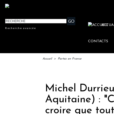
ACTUA
Recherche avancée
CONTACTS
Accueil
>
Partez en France
IFTM 
Michel Durrie
Aquitaine) : "
croire que to