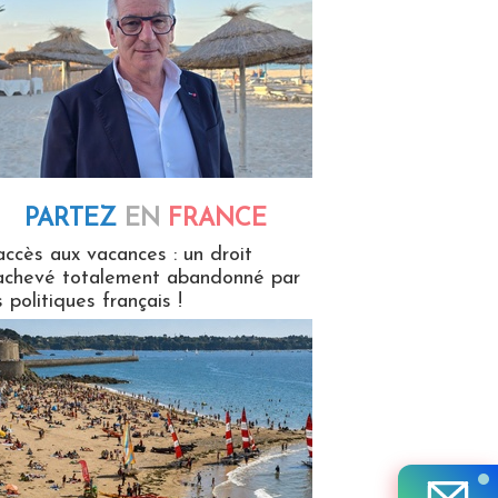
PARTEZ
EN
FRANCE
 en France
accès aux vacances : un droit
achevé totalement abandonné par
s politiques français !