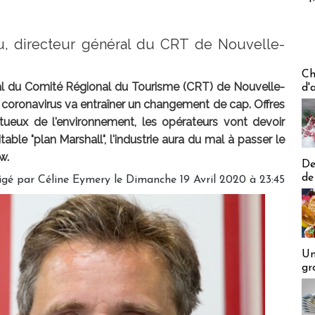
eu, directeur général du CRT de Nouvelle-
Les off
Ch
ral du Comité Régional du Tourisme (CRT) de Nouvelle-
d'
de coronavirus va entraîner un changement de cap. Offres
ctueux de l'environnement, les opérateurs vont devoir
table "plan Marshall", l'industrie aura du mal à passer le
w.
De
de
igé par
Céline Eymery
le Dimanche 19 Avril 2020 à 23:45
Un
gr