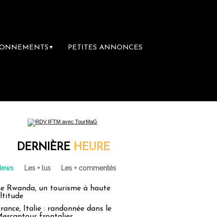
BONNEMENTS
PETITES ANNONCES
▼
mière librairie du voyage
Le groupe Sainte
DERNIÈRE
HEURE
News
Les + lus
Les + commentés
e Rwanda, un tourisme à haute
ltitude
rance, Italie : randonnée dans le
ercantour frontalier