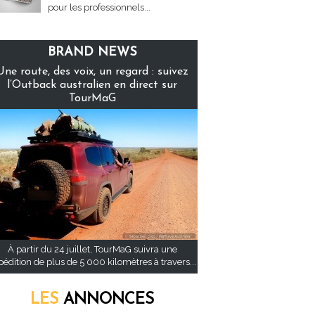
pour les professionnels...
BRAND NEWS
Une route, des voix, un regard : suivez
l’Outback australien en direct sur
TourMaG
À partir du 24 juillet, TourMaG suivra une
pédition de plus de 5 000 kilomètres à travers...
LES
ANNONCES