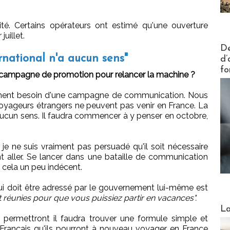
ité. Certains opérateurs ont estimé qu'une ouverture
uillet.
Actus V
De
rnational n'a aucun sens"
d’
fo
ampagne de promotion pour relancer la machine ?
ment besoin d'une campagne de communication. Nous
oyageurs étrangers ne peuvent pas venir en France. La
aucun sens. Il faudra commencer à y penser en octobre,
, je ne suis vraiment pas persuadé qu'il soit nécessaire
nt aller. Se lancer dans une bataille de communication
s cela un peu indécent.
ui doit être adressé par le gouvernement lui-même est
t réunies pour que vous puissiez partir en vacances".
Webinai
La
e permettront il faudra trouver une formule simple et
 Français qu'ils pourront à nouveau voyager en France