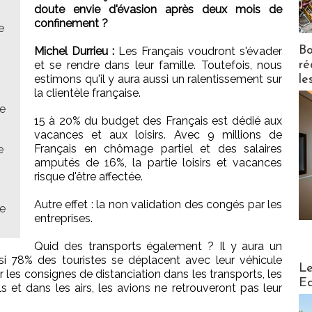
doute envie d'évasion après deux mois de
confinement ?
e
Bo
Michel Durrieu :
Les Français voudront s'évader
ré
et se rendre dans leur famille. Toutefois, nous
estimons qu'il y aura aussi un ralentissement sur
le
la clientèle française.
ce
15 à 20% du budget des Français est dédié aux
vacances et aux loisirs. Avec 9 millions de
Français en chômage partiel et des salaires
e
amputés de 16%, la partie loisirs et vacances
risque d'être affectée.
Autre effet : la non validation des congés par les
ne
entreprises.
Quid des transports également ? Il y aura un
 78% des touristes se déplacent avec leur véhicule
Distribu
Le
r les consignes de distanciation dans les transports, les
Ed
ls et dans les airs, les avions ne retrouveront pas leur