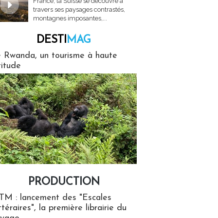
France, la Suisse se découvre à
travers ses paysages contrastés,
montagnes imposantes,...
DESTI
MAG
MAG
 Rwanda, un tourisme à haute
titude
PRODUCTION
ion
TM : lancement des "Escales
ttéraires", la première librairie du