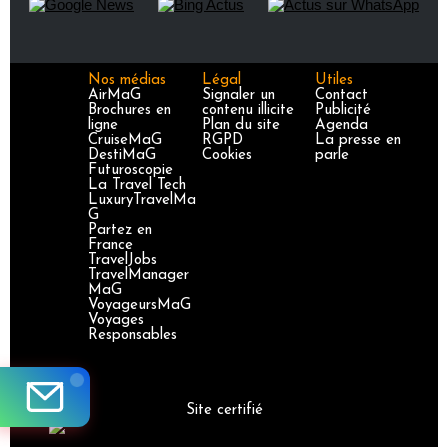
Nos médias
Légal
Utiles
AirMaG
Signaler un
Contact
Brochures en
contenu illicite
Publicité
ligne
Plan du site
Agenda
CruiseMaG
RGPD
La presse en
DestiMaG
Cookies
parle
Futuroscopie
La Travel Tech
LuxuryTravelMa
G
Partez en
France
TravelJobs
TravelManager
MaG
VoyageursMaG
Voyages
Responsables
Site certifié