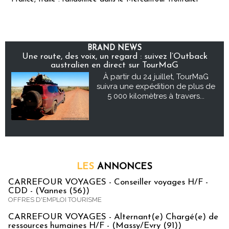
BRAND NEWS
Une route, des voix, un regard : suivez l’Outback
australien en direct sur TourMaG
À partir du 24 juillet, TourMaG
suivra une expédition de plus de
5 000 kilomètres à travers...
LES
ANNONCES
CARREFOUR VOYAGES - Conseiller voyages H/F -
CDD - (Vannes (56))
OFFRES D'EMPLOI TOURISME
CARREFOUR VOYAGES - Alternant(e) Chargé(e) de
ressources humaines H/F - (Massy/Evry (91))