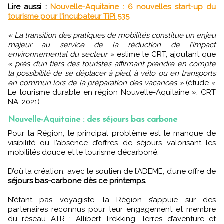
Lire aussi :
Nouvelle-Aquitaine : 6 nouvelles start-up du
tourisme pour l'incubateur TiPi 535
« La transition des pratiques de mobilités constitue un enjeu
majeur au service de la réduction de l’impact
environnemental du secteur »
estime le CRT, ajoutant que
« près d’un tiers des touristes affirmant prendre en compte
la possibilité de se déplacer à pied, à vélo ou en transports
en commun lors de la préparation des vacances »
(étude «
Le tourisme durable en région Nouvelle-Aquitaine », CRT
NA, 2021).
Nouvelle-Aquitaine : des séjours bas carbone
Pour la Région, le principal problème est le manque de
visibilité ou l’absence d’offres de séjours valorisant les
mobilités douce et le tourisme décarboné.
D’où la création, avec le soutien de l’ADEME, d’une offre de
séjours bas-carbone dès ce printemps.
N’étant pas voyagiste, la Région s’appuie sur des
partenaires reconnus pour leur engagement et membre
du réseau ATR : Allibert Trekking, Terres d’aventure et