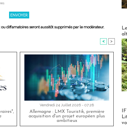
res
DESTI
x ou diffamatoires seront aussitôt supprimés par le modérateur.
Le
al
<
>
Vendredi 24 Juillet 2026 - 07:28
Product
IF
aires",
Allemagne : LMX Touristik, première
e
acquisition d'un projet européen plus
Li
ambitieux
v