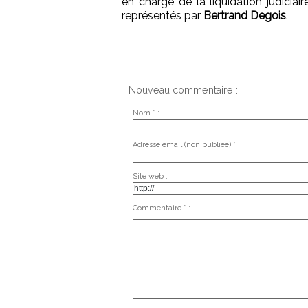
en charge de la liquidation judiciair
représentés par
Bertrand Degois
.
Nouveau commentaire :
Nom * :
Adresse email (non publiée) * :
Site web :
Commentaire * :