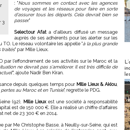
: "
Nous sommes en contact avec les agences
r
de voyages et les réseaux pour faire en sorte
d'assurer tous les départs. Cela devrait bien se
passer.
"
r 3
Selectour Afat
a d'ailleurs diffusé un message
auprès de ses adhérents pour les alerter sur les
du TO. Le réseau volontaire les appelle "
à la plus grande
traités
" par Mille Lieux.
Partez
 par l'effondrement de ses activités sur le Maroc et la
L’
situation ne devrait pas s'améliorer. Il est très difficile de
in
actuel
'", ajoute Nadir Ben Kiran.
le
oissance depuis quelques temps pour
Mille Lieux & Akiou
,
pertes au Maroc et en Tunisie
", regrette le PDG.
Seine (92),
Mille Lieux
est une société à responsabilité
ital est de 150 000 €. Elle a réalisé un chiffre d'affaires
tat net de 23 300 € en 2014.
ée par Me Christophe Basse, à Neuilly-sur-Seine, qui est