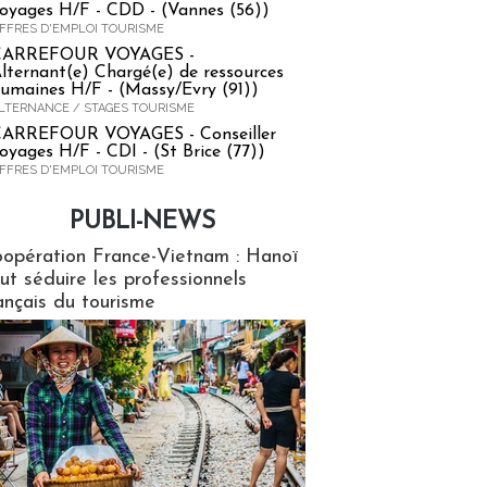
oyages H/F - CDD - (Vannes (56))
FFRES D'EMPLOI TOURISME
CARREFOUR VOYAGES -
lternant(e) Chargé(e) de ressources
umaines H/F - (Massy/Evry (91))
LTERNANCE / STAGES TOURISME
ARREFOUR VOYAGES - Conseiller
oyages H/F - CDI - (St Brice (77))
FFRES D'EMPLOI TOURISME
PUBLI-NEWS
ews
opération France-Vietnam : Hanoï
ut séduire les professionnels
ançais du tourisme