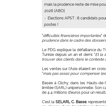
mais la prudence reste de mise pou
2026 [ABO]
Elections APST : 8 candidats pou
postes !
"
difficultés financières importantes
" 
prudence dans le cadre des dossiers 
Le PDG explique la défaillance du TO
Tunisie depuis un an et demi. "
Et la 
trouver des clients dans le contexte 
Les ventes sur l'Asie étaient en cr
"
mais pas assez pour compenser les 
Basée à Clichy, dans les Hauts-de-
limitée (SARL) unipersonnelle. Son cap
de 4,4 millions d'euros pour un résul
C'est la
SELARL C. Basse
, représent