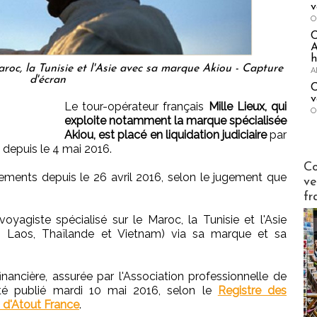
v
O
A
h
Maroc, la Tunisie et l'Asie avec sa marque Akiou - Capture
A
d'écran
C
v
Le tour-opérateur français
Mille Lieux, qui
O
exploite notamment la marque spécialisée
Akiou, est placé en liquidation judiciaire
par
depuis le 4 mai 2016.
Publi-n
Co
ements depuis le 26 avril 2016, selon le jugement que
ve
fr
voyagiste spécialisé sur le Maroc, la Tunisie et l'Asie
e, Laos, Thaïlande et Vietnam) via sa marque et sa
inancière, assurée par l'Association professionnelle de
été publié mardi 10 mai 2016, selon le
Registre des
 d'Atout France
.