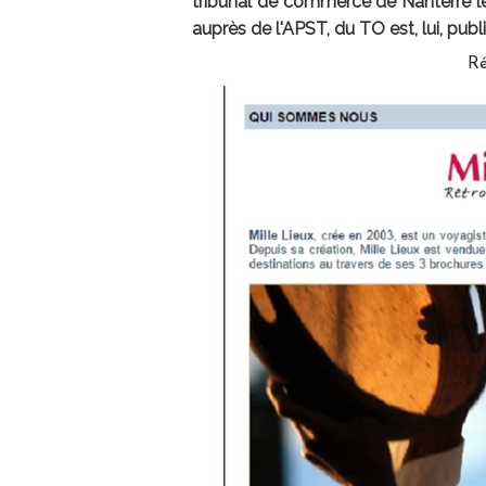
tribunal de commerce de Nanterre le 
auprès de l'APST, du TO est, lui, publ
Ré