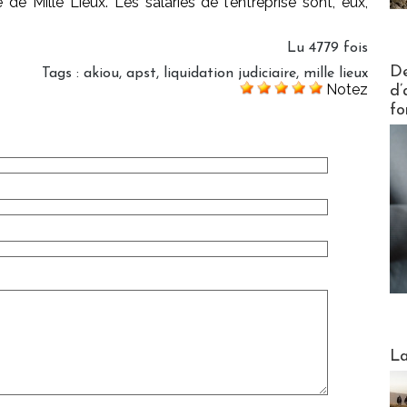
e de Mille Lieux. Les salariés de l'entreprise sont, eux,
Lu 4779 fois
Actus V
De
Tags
:
akiou
,
apst
,
liquidation judiciaire
,
mille lieux
Notez
d’
fo
Webinai
La