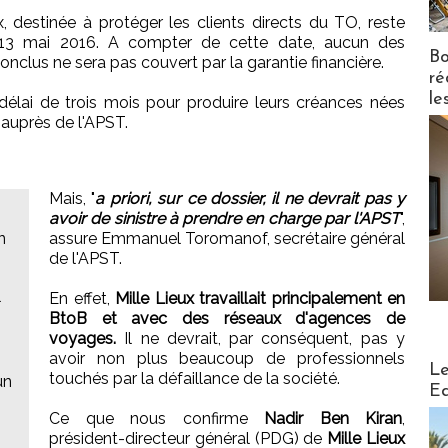
x, destinée à protéger les clients directs du TO, reste
au 13 mai 2016. A compter de cette date, aucun des
Bo
clus ne sera pas couvert par la garantie financière.
ré
le
délai de trois mois pour produire leurs créances nées
 auprès de l'APST.
Mais, "
a priori, sur ce dossier, il ne devrait pas y
avoir de sinistre à prendre en charge par l'APST
",
n
assure Emmanuel Toromanof, secrétaire général
de l'APST.
l
En effet,
Mille Lieux travaillait principalement en
BtoB et avec des réseaux d'agences de
voyages.
Il ne devrait, par conséquent, pas y
avoir non plus beaucoup de professionnels
Distribu
Le
touchés par la défaillance de la société.
un
Ed
Ce que nous confirme
Nadir Ben Kiran
,
président-directeur général (PDG) de
Mille Lieux