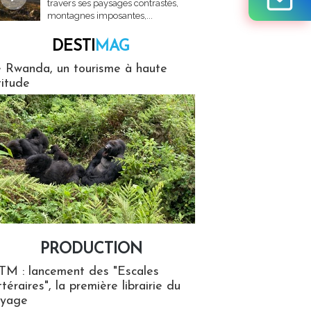
travers ses paysages contrastés,
montagnes imposantes,...
DESTI
MAG
MAG
 Rwanda, un tourisme à haute
titude
PRODUCTION
ion
TM : lancement des "Escales
ttéraires", la première librairie du
oyage