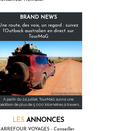
BRAND NEWS
Une route, des voix, un regard : suivez
l’Outback australien en direct sur
TourMaG
À partir du 24 juillet, TourMaG suivra une
pédition de plus de 5 000 kilomètres à travers...
LES
ANNONCES
ARREFOUR VOYAGES - Conseiller