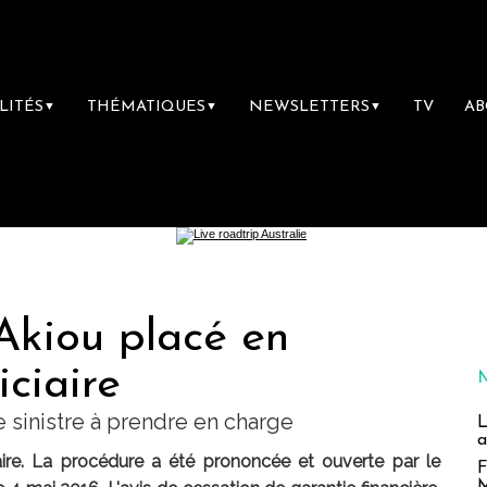
LITÉS
THÉMATIQUES
NEWSLETTERS
TV
A
▼
▼
▼
Akiou placé en
iciaire
e sinistre à prendre en charge
L
a
ciaire. La procédure a été prononcée et ouverte par le
F
M