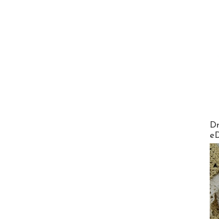
AirMa
Dr
e