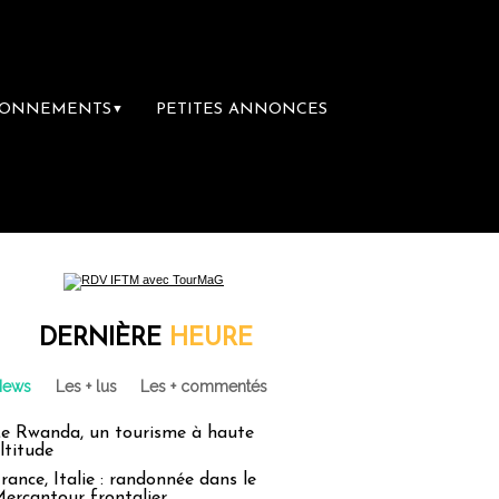
BONNEMENTS
PETITES ANNONCES
▼
DERNIÈRE
HEURE
News
Les + lus
Les + commentés
e Rwanda, un tourisme à haute
ltitude
rance, Italie : randonnée dans le
ercantour frontalier