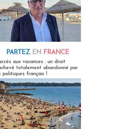
PARTEZ
EN
FRANCE
 en France
accès aux vacances : un droit
achevé totalement abandonné par
s politiques français !