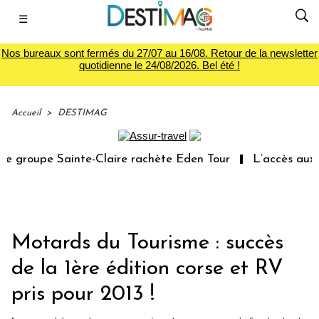
☰
Nos bureaux sont fermés du 27/07 au 16/08. Retour de la newsletter
quotidienne le 24/08/2026. Bel été !
Accueil
>
DESTIMAG
 groupe Sainte-Claire rachète Eden Tour
L’accès aux va
Motards du Tourisme : succès
de la 1ère édition corse et RV
pris pour 2013 !