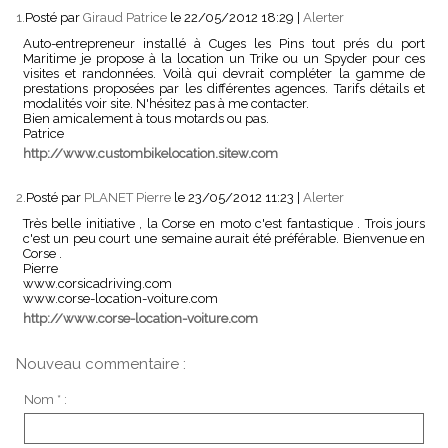
1.
Posté par
Giraud Patrice
le 22/05/2012 18:29
|
Alerter
Auto-entrepreneur installé à Cuges les Pins tout prés du port
Maritime je propose à la location un Trike ou un Spyder pour ces
visites et randonnées. Voilà qui devrait compléter la gamme de
prestations proposées par les différentes agences. Tarifs détails et
modalités voir site. N'hésitez pas à me contacter.
Bien amicalement à tous motards ou pas.
Patrice
http://www.custombikelocation.sitew.com
2.
Posté par
PLANET Pierre
le 23/05/2012 11:23
|
Alerter
Très belle initiative , la Corse en moto c'est fantastique . Trois jours
c'est un peu court une semaine aurait été préférable. Bienvenue en
Corse .
Pierre
www.corsicadriving.com
www.corse-location-voiture.com
http://www.corse-location-voiture.com
Nouveau commentaire :
Nom * :