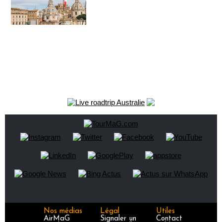
Nos médias
Légal
Utiles
AirMaG
Signaler un
Contact