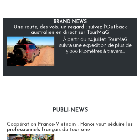
BRAND NEWS
Une route, des voix, un regard : suivez l’Outback
australien en direct sur TourMaG
À partir du 24 juillet, TourMaG
suivra une expédition de plus de
5 000 kilomètres à travers...
PUBLI-NEWS
Publi-news
Coopération France-Vietnam : Hanoï veut séduire les
professionnels français du tourisme