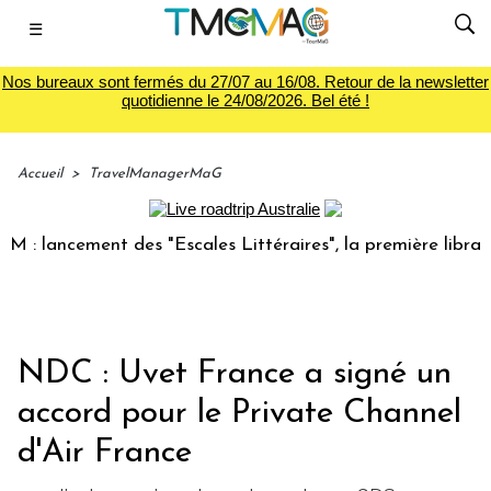
☰
Nos bureaux sont fermés du 27/07 au 16/08. Retour de la newsletter
quotidienne le 24/08/2026. Bel été !
Accueil
>
TravelManagerMaG
 lancement des "Escales Littéraires", la première librairie 
NDC : Uvet France a signé un
accord pour le Private Channel
d'Air France