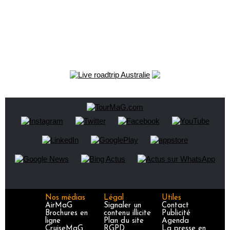
Nos médias
Légal
Utiles
AirMaG
Signaler un
Contact
Brochures en
contenu illicite
Publicité
ligne
Plan du site
Agenda
CruiseMaG
RGPD
La presse en