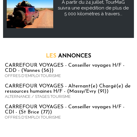
À partir du 24 juillet, TourMaG
suivra une expédition de plus de
5 000 kilomètres à travers...
LES
ANNONCES
CARREFOUR VOYAGES - Conseiller voyages H/F -
CDD - (Vannes (56))
OFFRES D'EMPLOI TOURISME
CARREFOUR VOYAGES - Alternant(e) Chargé(e) de
ressources humaines H/F - (Massy/Evry (91))
ALTERNANCE / STAGES TOURISME
CARREFOUR VOYAGES - Conseiller voyages H/F -
CDI - (St Brice (77))
OFFRES D'EMPLOI TOURISME