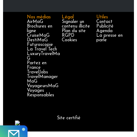
Nos médias
Légal
Utiles
AirMaG
Signaler un
Contact
Brochures en
contenu illicite
Publicité
ligne
Plan du site
Agenda
CruiseMaG
RGPD
La presse en
DestiMaG
Cookies
parle
Futuroscopie
La Travel Tech
LuxuryTravelMa
G
Partez en
France
TravelJobs
TravelManager
MaG
VoyageursMaG
Voyages
Responsables
Site certifié