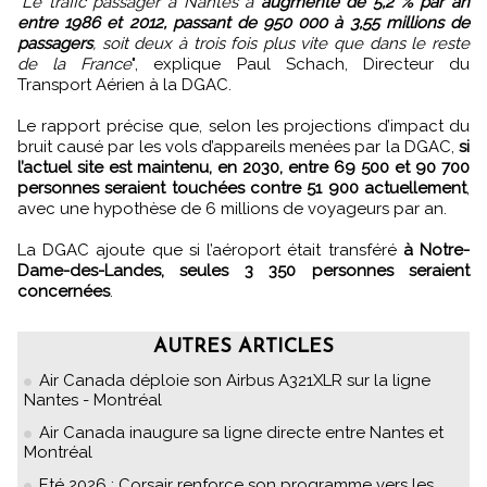
"
Le trafic passager à Nantes a
augmenté de 5,2 % par an
entre 1986 et 2012, passant de 950 000 à 3,55 millions de
passagers
, soit deux à trois fois plus vite que dans le reste
de la France
", explique Paul Schach, Directeur du
Transport Aérien à la DGAC.
Le rapport précise que, selon les projections d’impact du
bruit causé par les vols d’appareils menées par la DGAC,
si
l’actuel site est maintenu, en 2030, entre 69 500 et 90 700
personnes seraient touchées contre 51 900 actuellement
,
avec une hypothèse de 6 millions de voyageurs par an.
La DGAC ajoute que si l’aéroport était transféré
à Notre-
Dame-des-Landes, seules 3 350 personnes seraient
concernées
.
AUTRES ARTICLES
Air Canada déploie son Airbus A321XLR sur la ligne
Nantes - Montréal
Air Canada inaugure sa ligne directe entre Nantes et
Montréal
Eté 2026 : Corsair renforce son programme vers les