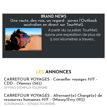
BRAND NEWS
Une route, des voix, un regard : suivez l’Outback
australien en direct sur TourMaG
À partir du 24 juillet, TourMaG
suivra une expédition de plus de
5 000 kilomètres à travers...
LES
ANNONCES
CARREFOUR VOYAGES - Conseiller voyages H/F -
CDD - (Vannes (56))
OFFRES D'EMPLOI TOURISME
CARREFOUR VOYAGES - Alternant(e) Chargé(e) de
ressources humaines H/F - (Massy/Evry (91))
ALTERNANCE / STAGES TOURISME