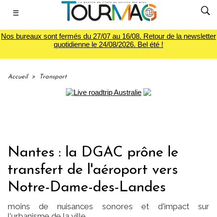
☰
Nos bureaux sont fermés du 27/07 au 16/08. Retour de la newsletter
quotidienne le 24/08/2026. Bel été !
Accueil
>
Transport
Nantes : la DGAC prône le
transfert de l'aéroport vers
Notre-Dame-des-Landes
moins de nuisances sonores et d'impact sur
l'urbanisme de la ville