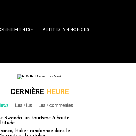
BONNEMENTS
PETITES ANNONCES
▼
e rachète Eden Tour
L’accès aux vacances 
DERNIÈRE
HEURE
News
Les + lus
Les + commentés
e Rwanda, un tourisme à haute
ltitude
rance, Italie : randonnée dans le
ercantour frontalier