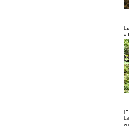
DESTI
Le
al
Product
IF
Li
v