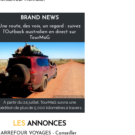
BRAND NEWS
Une route, des voix, un regard : suivez
l’Outback australien en direct sur
TourMaG
À partir du 24 juillet, TourMaG suivra une
pédition de plus de 5 000 kilomètres à travers...
LES
ANNONCES
ARREFOUR VOYAGES - Conseiller