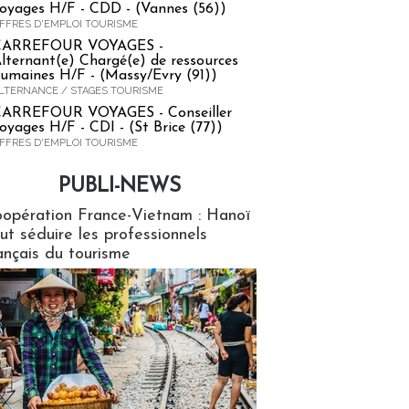
oyages H/F - CDD - (Vannes (56))
FFRES D'EMPLOI TOURISME
CARREFOUR VOYAGES -
lternant(e) Chargé(e) de ressources
umaines H/F - (Massy/Evry (91))
LTERNANCE / STAGES TOURISME
ARREFOUR VOYAGES - Conseiller
oyages H/F - CDI - (St Brice (77))
FFRES D'EMPLOI TOURISME
PUBLI-NEWS
ews
opération France-Vietnam : Hanoï
ut séduire les professionnels
ançais du tourisme