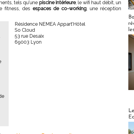
ments, tels qu'une
piscine intérieure
, le wifi haut débit, un
de fitness, des
espaces de co-working
, une réception
Bo
ré
Résidence NEMEA Appart’Hôtel
le
So Cloud
t
53 rue Desaix
69003 Lyon
e
de
Distribu
Le
Ed