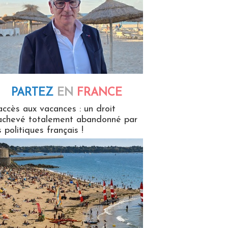
PARTEZ
EN
FRANCE
 en France
accès aux vacances : un droit
achevé totalement abandonné par
s politiques français !