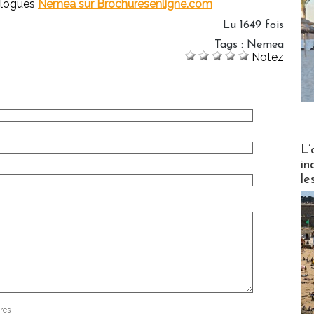
alogues
Nemea sur Brochuresenligne.com
Lu 1649 fois
Tags
:
Nemea
Notez
Partez
L’
in
le
res