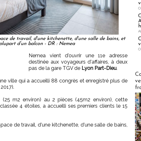
v
O
A
h
A
e de travail, d'une kitchenette, d'une salle de bains, et
C
 plupart d’un balcon - DR : Nemea
v
O
Nemea vient d'ouvrir une 11e adresse
destinée aux voyageurs d'affaires, à deux
pas de la gare TGV de
Lyon Part-Dieu
.
Publi-n
Co
e ville qui a accueilli 88 congrès et enregistré plus de
ve
 2017).
fr
o (25 m2 environ) au 2 pièces (45m2 environ), cette
ssée 4 étoiles, a accueilli ses premiers clients le 15
ce de travail, d'une kitchenette, d'une salle de bains,