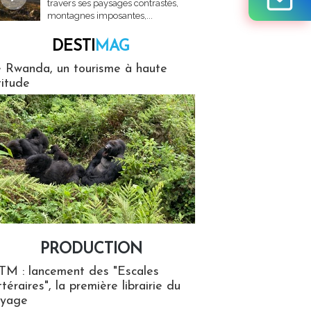
travers ses paysages contrastés,
montagnes imposantes,...
DESTI
MAG
MAG
 Rwanda, un tourisme à haute
titude
PRODUCTION
ion
TM : lancement des "Escales
ttéraires", la première librairie du
oyage