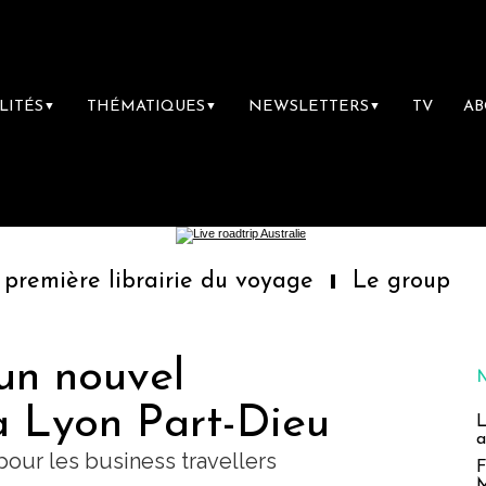
LITÉS
THÉMATIQUES
NEWSLETTERS
TV
A
▼
▼
▼
ibrairie du voyage
Le groupe Sainte-Clair
un nouvel
à Lyon Part-Dieu
L
a
pour les business travellers
F
M