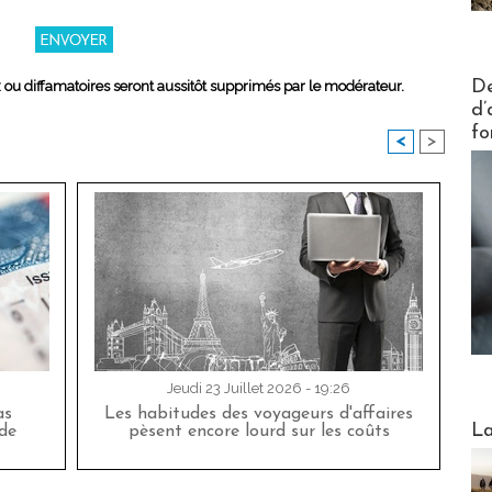
Actus V
De
x ou diffamatoires seront aussitôt supprimés par le modérateur.
d’
fo
<
>
Jeudi 23 Juillet 2026 - 19:26
as
Les habitudes des voyageurs d'affaires
Webinai
La
de
pèsent encore lourd sur les coûts