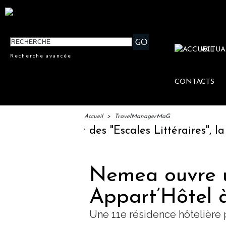
ACTUA
Recherche avancée
CONTACTS
Accueil
>
TravelManagerMaG
ment des "Escales Littéraires", la première l
Nemea ouvre 
Appart’Hôtel 
Une 11e résidence hôtelière 