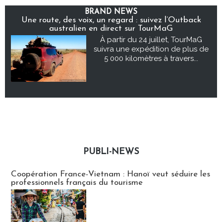
BRAND NEWS
Une route, des voix, un regard : suivez l’Outback
australien en direct sur TourMaG
À partir du 24 juillet, TourMaG
suivra une expédition de plus de
5 000 kilomètres à travers...
PUBLI-NEWS
Publi-news
Coopération France-Vietnam : Hanoï veut séduire les
professionnels français du tourisme