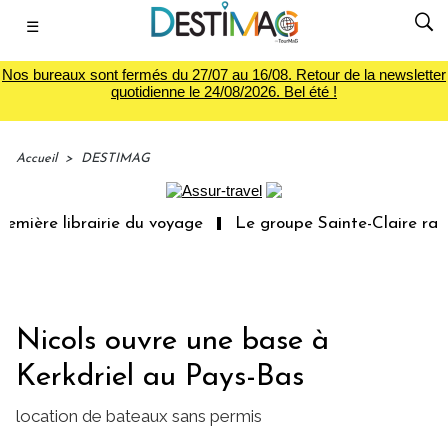
☰
Nos bureaux sont fermés du 27/07 au 16/08. Retour de la newsletter
quotidienne le 24/08/2026. Bel été !
Accueil
>
DESTIMAG
emière librairie du voyage
Le groupe Sainte-Claire rach
Nicols ouvre une base à
Kerkdriel au Pays-Bas
location de bateaux sans permis