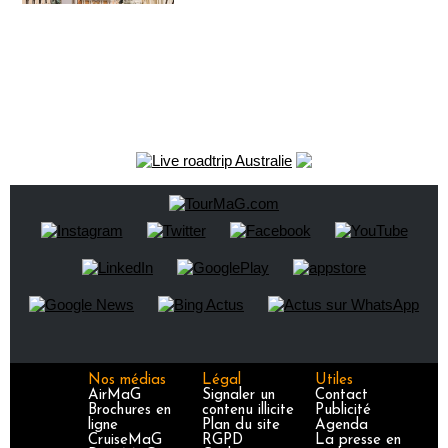
Nos médias
Légal
Utiles
AirMaG
Signaler un
Contact
Brochures en
contenu illicite
Publicité
ligne
Plan du site
Agenda
CruiseMaG
RGPD
La presse en