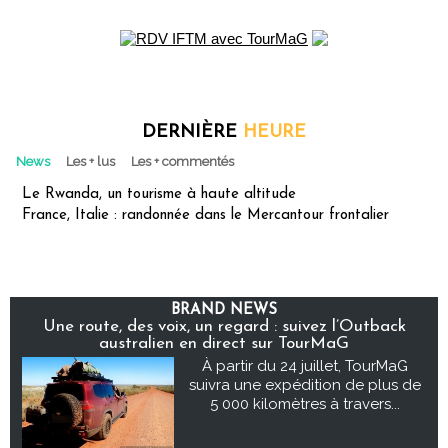
DERNIÈRE
HEURE
News
Les + lus
Les + commentés
Le Rwanda, un tourisme à haute altitude
France, Italie : randonnée dans le Mercantour frontalier
BRAND NEWS
Une route, des voix, un regard : suivez l’Outback
australien en direct sur TourMaG
À partir du 24 juillet, TourMaG
suivra une expédition de plus de
5 000 kilomètres à travers...