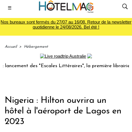
☰
Nos bureaux sont fermés du 27/07 au 16/08. Retour de la newsletter
quotidienne le 24/08/2026. Bel été !
Accueil
>
Hébergement
ncement des "Escales Littéraires", la première librairie du
Nigeria : Hilton ouvrira un
hôtel à l'aéroport de Lagos en
2023