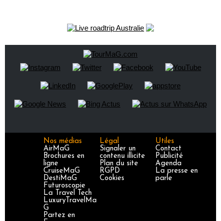
Nos médias
Légal
Utiles
AirMaG
Signaler un
Contact
Brochures en
contenu illicite
Publicité
ligne
Plan du site
Agenda
CruiseMaG
RGPD
La presse en
DestiMaG
Cookies
parle
Futuroscopie
La Travel Tech
LuxuryTravelMa
G
Partez en