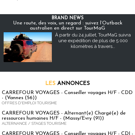
BRAND NEWS
Une route, des voix, un regard : suivez l’Outback
australien en direct sur TourMaG
À partir du 24 juillet, TourMaG suivra
une expédition de plus de 5 000
kilomètres à travers...
LES
ANNONCES
CARREFOUR VOYAGES - Conseiller voyages H/F - CDD
- (Vannes (56))
OFFRES D'EMPLOI TOURISME
CARREFOUR VOYAGES - Alternant(e) Chargé(e) de
ressources humaines H/F - (Massy/Evry (91))
ALTERNANCE / STAGES TOURISME
CARREFOUR VOYAGES - Conseiller voyages H/F - CDI -