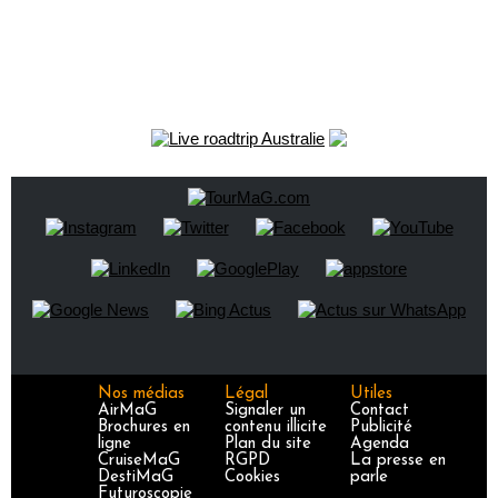
Nos médias
Légal
Utiles
AirMaG
Signaler un
Contact
Brochures en
contenu illicite
Publicité
ligne
Plan du site
Agenda
CruiseMaG
RGPD
La presse en
DestiMaG
Cookies
parle
Futuroscopie