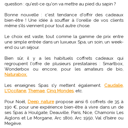
question : qu'est-ce qu'on va mettre au pied du sapin ?
Bonne nouvelle : c'est tendance d'offrir des cadeaux
bien-être ! Une idée à souffler à l'oreille de vos clients
même s'ils viennent pour tout autre chose.
Le choix est vaste, tout comme la gamme de prix entre
une simple entrée dans un luxueux Spa, un soin, un week-
end ou un séjour.
Bien sûr, il y a les habituels coffrets cadeaux qui
regroupent l'offre de plusieurs prestataires : Smartbox,
Wonderbox ou encore, pour les amateurs de bio,
Naturabox.
Les enseignes Spas s'y mettent également.
Caudalie,
L'Occitane,
Themae
,
Cinq Mondes,
etc.
Pour Noël,
Deep nature
propose ainsi 6 coffrets de 35 à
190 €, pour une expérience bien-être à vivre dans un de
ses Spas à Houlgate, Deauville, Paris, Nice, Chamonix Les
Aiglons et Le Morgane, Arc 1800, Arc 1950, Val d'Isère ou
Megève.