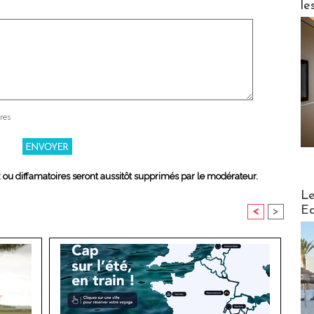
le
res
x ou diffamatoires seront aussitôt supprimés par le modérateur.
Distribu
Le
Ed
<
>