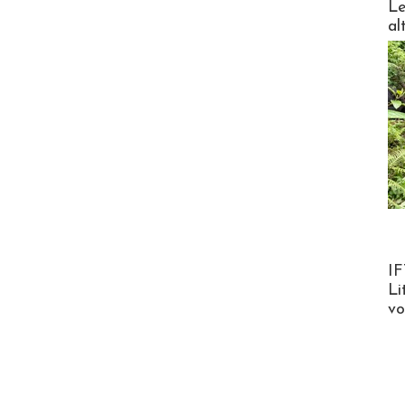
Le
al
Product
IF
Li
v