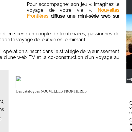
Pour accompagner son jeu « Imaginez le
voyage de votre vie »,
Nouvelles
Frontières
diffuse une mini-série web sur
met en scène un couple de trentenaires, passionnés de
ode le voyage de leur vie en le mimant.
. L'opération s'inscrit dans la stratégie de rajeunissement
e d'une web TV et la co-construction d'un voyage au
ex
Les catalogues NOUVELLES FRONTIERES
),
C
v
ns
O
s
A
h