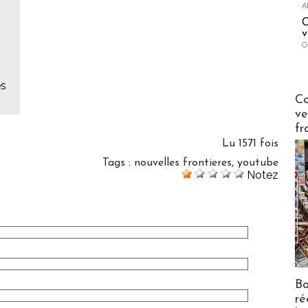
A
C
v
O
es
Publi-n
Co
ve
fr
Lu 1571 fois
Tags
:
nouvelles frontieres
,
youtube
Notez
Bo
ré