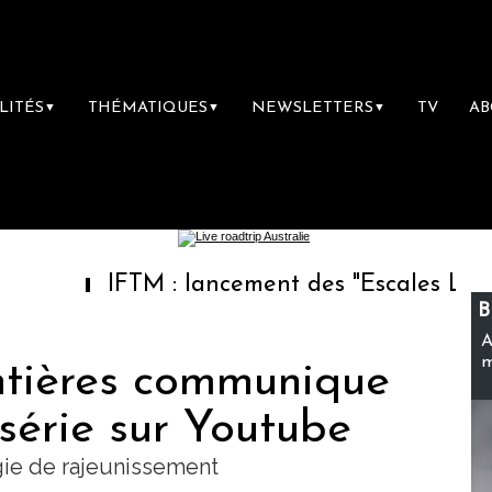
LITÉS
THÉMATIQUES
NEWSLETTERS
TV
A
▼
▼
▼
IFTM : lancement des "Escales Littéraires",
B
A
m
ntières communique
série sur Youtube
gie de rajeunissement