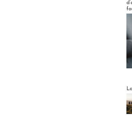
d’
fo
Webinai
La
DESTI