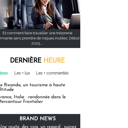
Et comment faire travailler une trésorerie
rmante sans prendre de risques inutiles. Début
2025,...
DERNIÈRE
HEURE
News
Les + lus
Les + commentés
e Rwanda, un tourisme à haute
ltitude
rance, Italie : randonnée dans le
ercantour frontalier
BRAND NEWS
Une route, des voix, un regard : suivez