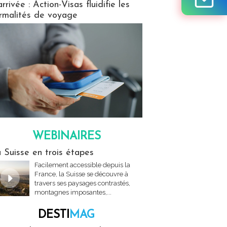
arrivée : Action-Visas fluidifie les
rmalités de voyage
WEBINAIRES
res
 Suisse en trois étapes
Facilement accessible depuis la
France, la Suisse se découvre à
travers ses paysages contrastés,
montagnes imposantes,...
DESTI
MAG
MAG