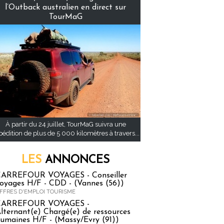
l’Outback australien en direct sur
TourMaG
À partir du 24 juillet, TourMaG suivra une
pédition de plus de 5 000 kilomètres à travers...
LES
ANNONCES
ARREFOUR VOYAGES - Conseiller
oyages H/F - CDD - (Vannes (56))
FFRES D'EMPLOI TOURISME
CARREFOUR VOYAGES -
lternant(e) Chargé(e) de ressources
umaines H/F - (Massy/Evry (91))