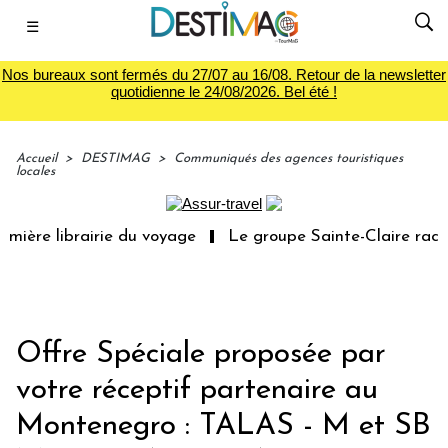
☰
Nos bureaux sont fermés du 27/07 au 16/08. Retour de la newsletter
quotidienne le 24/08/2026. Bel été !
Accueil
>
DESTIMAG
>
Communiqués des agences touristiques
locales
mière librairie du voyage
Le groupe Sainte-Claire rachè
Offre Spéciale proposée par
votre réceptif partenaire au
Montenegro : TALAS - M et SB