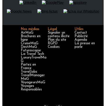
Nos médias
Légal
Utiles
AirMaG
Signaler un
Contact
Brochures en
contenu illicite
Publicité
ligne
Plan du site
Agenda
CruiseMaG
RGPD
La presse en
DestiMaG
Cookies
parle
Futuroscopie
La Travel Tech
LuxuryTravelMa
G
Partez en
France
TravelJobs
TravelManager
MaG
VoyageursMaG
Voyages
Responsables