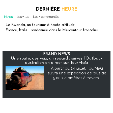
DERNIÈRE
HEURE
News
Les + lus
Les + commentés
Le Rwanda, un tourisme à haute altitude
France, Italie : randonnée dans le Mercantour frontalier
BRAND NEWS
Une route, des voix, un regard : suivez l’Outback
australien en direct sur TourMaG
À partir du 24 juillet, TourMaG
suivra une expédition de plus de
5 000 kilomètres à travers...