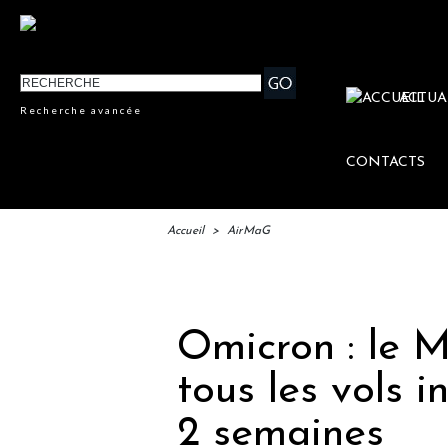
ACTUA
Recherche avancée
CONTACTS
Accueil
>
AirMaG
IFTM : 
Omicron : le 
tous les vols 
2 semaines