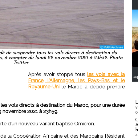
é de suspendre tous les vols directs à destination du
s, à compter du lundi 29 novembre 2021 à 23h59. Photo
Twitter
Après avoir stoppé tous
les vols avec la
ex
France, l'Allemagne, les Pays-Bas et le
Royaume-Uni
le Maroc a décidé prendre
L
les vols directs à destination du Maroc, pour une durée
v
29 novembre 2021 à 23h59.
O
verte d'un nouveau variant baptisé Omicron.
A
h
A
, de la Coopération Africaine et des Marocains Résidant