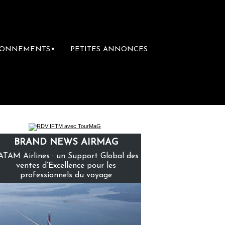
BONNEMENTS
PETITES ANNONCES
▼
ère librairie du voyage
Le groupe Sainte-C
BRAND NEWS AIRMAG
ATAM Airlines : un Support Global des
ventes d’Excellence pour les
professionnels du voyage