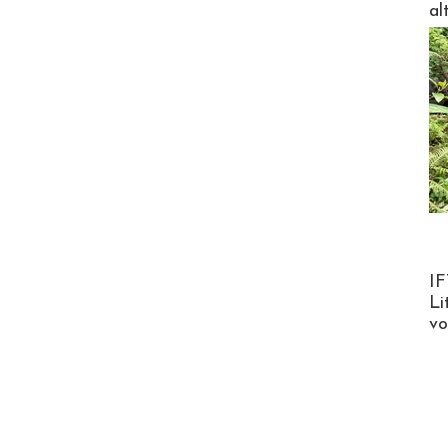
al
Product
IF
Li
v