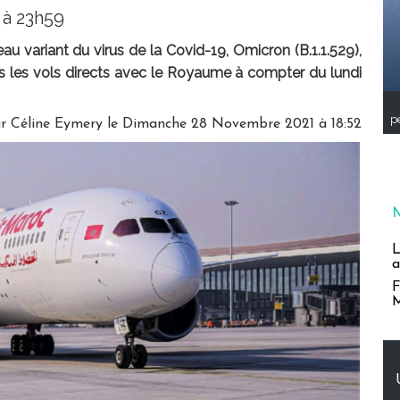
 à 23h59
u variant du virus de la Covid-19, Omicron (B.1.1.529),
s les vols directs avec le Royaume à compter du lundi
pe
ar
Céline Eymery
le Dimanche 28 Novembre 2021 à 18:52
L
a
F
M