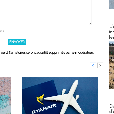
Partez
L’
res
in
le
x ou diffamatoires seront aussitôt supprimés par le modérateur.
<
>
Actus V
De
d’