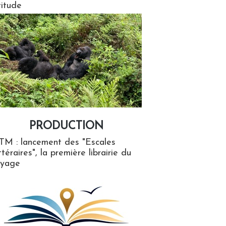
titude
PRODUCTION
ion
TM : lancement des "Escales
ttéraires", la première librairie du
oyage