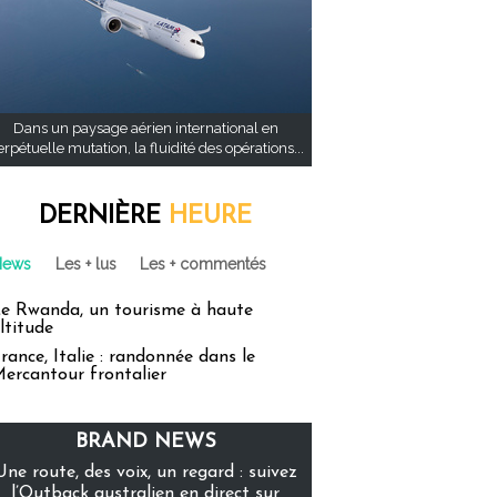
Dans un paysage aérien international en
rpétuelle mutation, la fluidité des opérations...
DERNIÈRE
HEURE
News
Les + lus
Les + commentés
e Rwanda, un tourisme à haute
ltitude
rance, Italie : randonnée dans le
ercantour frontalier
BRAND NEWS
Une route, des voix, un regard : suivez
l’Outback australien en direct sur