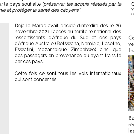
ar le pays souhaite
"préserver les acquis réalisés par le
C
v
e et protéger la santé des citoyens".
O
Déjà le Maroc avait décidé d’interdire dès le 26
novembre 2021, l’accès au territoire national des
Publi-n
ressortissants d'Afrique du Sud et des pays
Co
d’Afrique Australe (Botswana, Namibie, Lesotho,
ve
Eswatini, Mozambique, Zimbabwe) ainsi que
fr
des passagers en provenance ou ayant transité
par ces pays.
Cette fois ce sont tous les vols internationaux
qui sont concernés.
Bo
ré
le