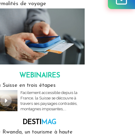
rmalités de voyage
WEBINAIRES
res
 Suisse en trois étapes
Facilement accessible depuis la
France, la Suisse se découvre à
travers ses paysages contrastés,
montagnes imposantes,...
DESTI
MAG
MAG
 Rwanda, un tourisme à haute