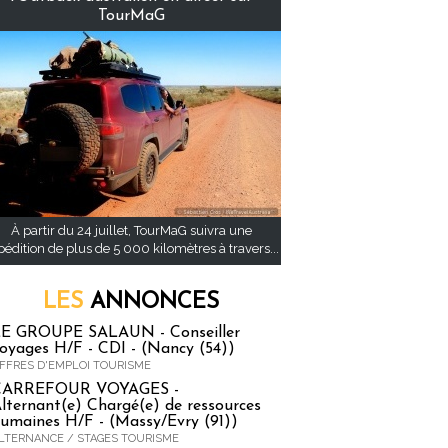
TourMaG
À partir du 24 juillet, TourMaG suivra une
pédition de plus de 5 000 kilomètres à travers...
LES
ANNONCES
E GROUPE SALAUN - Conseiller
oyages H/F - CDI - (Nancy (54))
FFRES D'EMPLOI TOURISME
CARREFOUR VOYAGES -
lternant(e) Chargé(e) de ressources
umaines H/F - (Massy/Evry (91))
LTERNANCE / STAGES TOURISME