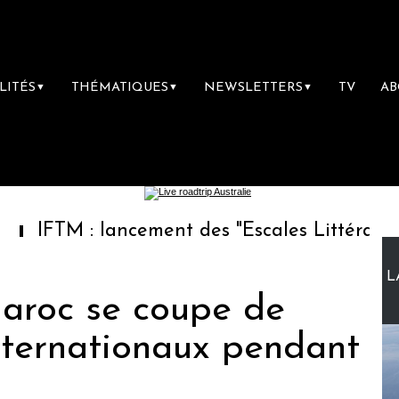
LITÉS
THÉMATIQUES
NEWSLETTERS
TV
A
▼
▼
▼
lancement des "Escales Littéraires", la premi
L
Maroc se coupe de
internationaux pendant