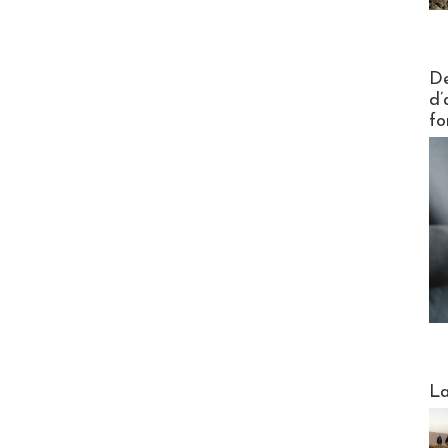
Actus V
De
d’
fo
Webinai
La