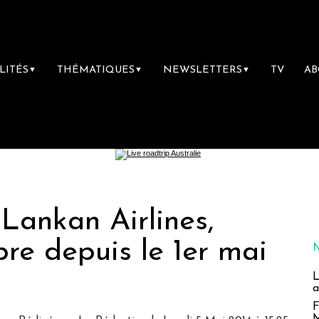
LITÉS
THÉMATIQUES
NEWSLETTERS
TV
A
▼
▼
▼
Lankan Airlines,
e depuis le 1er mai
L
a
F
M