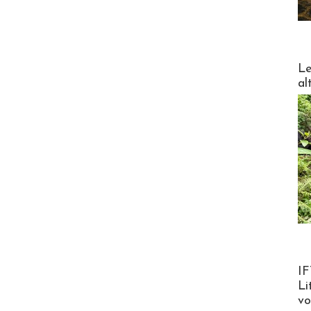
DESTI
Le
al
Product
IF
Li
v