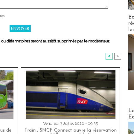
res
Bo
ré
le
x ou diffamatoires seront aussitôt supprimés par le modérateur.
<
>
Distribu
Le
Ed
Vendredi 3 Juillet 2026 - 09:35
bus de
Train : SNCF Connect ouvre la réservation