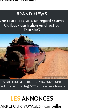
BRAND NEWS
Une route, des voix, un regard : suivez
l’Outback australien en direct sur
TourMaG
À partir du 24 juillet, TourMaG suivra une
pédition de plus de 5 000 kilomètres à travers...
LES
ANNONCES
ARREFOUR VOYAGES - Conseiller