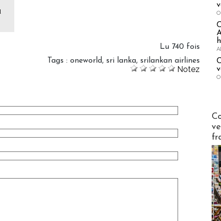
v
u
O
A
h
Lu 740 fois
A
Tags
:
oneworld
,
sri lanka
,
srilankan airlines
C
Notez
v
O
Publi-n
Co
ve
fr