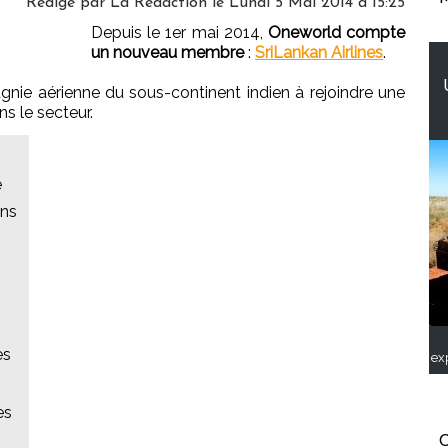
Rédigé par
La Rédaction
le Lundi 5 Mai 2014 à 15:25
Depuis le 1er mai 2014,
Oneworld compte
un nouveau membre
:
SriLankan Airlines
.
gnie aérienne du sous-continent indien à rejoindre une
s le secteur.
e
ans
es
ex
es
C