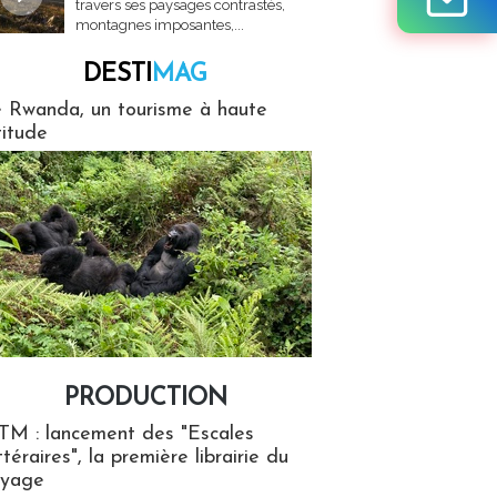
travers ses paysages contrastés,
montagnes imposantes,...
DESTI
MAG
MAG
 Rwanda, un tourisme à haute
titude
PRODUCTION
ion
TM : lancement des "Escales
ttéraires", la première librairie du
oyage