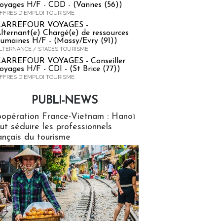
oyages H/F - CDD - (Vannes (56))
FFRES D'EMPLOI TOURISME
CARREFOUR VOYAGES -
lternant(e) Chargé(e) de ressources
umaines H/F - (Massy/Evry (91))
LTERNANCE / STAGES TOURISME
ARREFOUR VOYAGES - Conseiller
oyages H/F - CDI - (St Brice (77))
FFRES D'EMPLOI TOURISME
PUBLI-NEWS
ews
opération France-Vietnam : Hanoï
ut séduire les professionnels
ançais du tourisme