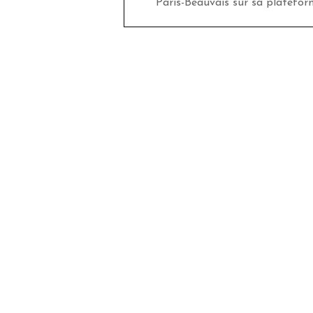
Paris-Beauvais sur sa platefor