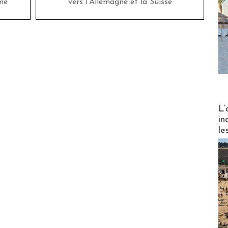
me
vers l'Allemagne et la Suisse
Partez
L’
in
le