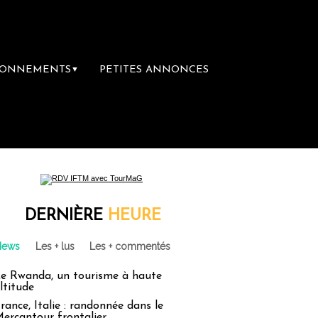
BONNEMENTS
PETITES ANNONCES
▼
DERNIÈRE
HEURE
News
Les + lus
Les + commentés
e Rwanda, un tourisme à haute
ltitude
rance, Italie : randonnée dans le
ercantour frontalier