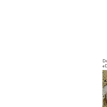
AirMa
Dr
e