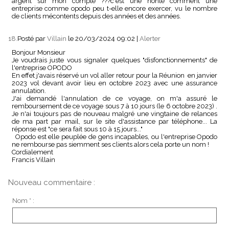
argent sur mon compte ???c'est une honte comment une
entreprise comme opodo peu t-elle encore exercer, vu le nombre
de clients mécontents depuis des années et des années.
18.
Posté par
Villain
le 20/03/2024 09:02
|
Alerter
Bonjour Monsieur
Je voudrais juste vous signaler quelques "disfonctionnements" de
l'entreprise OPODO
En effet j'avais réservé un vol aller retour pour la Réunion en janvier
2023 vol devant avoir lieu en octobre 2023 avec une assurance
annulation.
J'ai demandé l'annulation de ce voyage, on m'a assuré le
remboursement de ce voyage sous 7 à 10 jours (le 6 octobre 2023) .
Je n'ai toujours pas de nouveau malgré une vingtaine de relances
de ma part par mail, sur le site d'assistance par téléphone... La
réponse est "ce sera fait sous 10 à 15 jours..."
Opodo est elle peuplée de gens incapables, ou l'entreprise Opodo
ne rembourse pas siemment ses clients alors cela porte un nom !
Cordialement
Francis Villain
Nouveau commentaire :
Nom * :