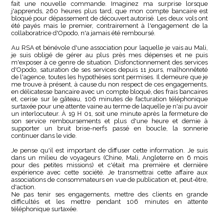
fait une nouvelle commande. Imaginez ma surprise lorsque
j'apprends, 260 heures plus tard, que mon compte bancaire est
bloqué pour dépassement de découvert autorisé. Les deux vols ont
été payés mais le premier, contrairement à l'engagement de la
collaboratrice d'Opodo, n'a jamais été remboursé.
Au RSA et bénévole d'une association pour laquelle je vais au Mali,
je suis obligé de gérer au plus près mes dépenses et ne puis
m'exposer à ce genre de situation. Disfonctionnement des services
d'Opodo, saturation de ses services depuis 11 jours, malhonnêteté
de l'agence, toutes les hypothèses sont permises. Il demeure que je
me trouve à présent, à cause du non respect de ces engagements,
en délicatesse bancaire avec un compte bloqué, des frais bancaires
et, cerise sur le gâteau, 106 minutes de facturation téléphonique
surtaxée pour une attente vaine au terme de laquelle je n'ai pu avoir
un interlocuteur. À 19 H 01, soit une minute après la fermeture de
son service remboursements et plus d'une heure et demie à
supporter un bruit brise-nerfs passé en boucle, la sonnerie
continuer dans le vide.
Je pense qu'il est important de diffuser cette information. Je suis
dans un milieu de voyageurs (Chine, Mali, Angleterre en 6 mois
pour des petites missions) et c'était ma première et dernière
expérience avec cette société. Je transmettrai cette affaire aux
associations de consommateurs en vue de publication et, peut-être,
d'action.
Ne pas tenir ses engagements, mettre des clients en grande
difficultés et les mettre pendant 106 minutes en attente
téléphonique surtaxée.