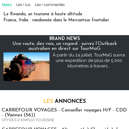
News
Les + lus
Les + commentés
Le Rwanda, un tourisme à haute altitude
France, Italie : randonnée dans le Mercantour frontalier
BRAND NEWS
Une route, des voix, un regard : suivez l’Outback
australien en direct sur TourMaG
À partir du 24 juillet, TourMaG suivra
une expédition de plus de 5 000
kilomètres à travers...
LES
ANNONCES
CARREFOUR VOYAGES - Conseiller voyages H/F - CDD
- (Vannes (56))
OFFRES D'EMPLOI TOURISME