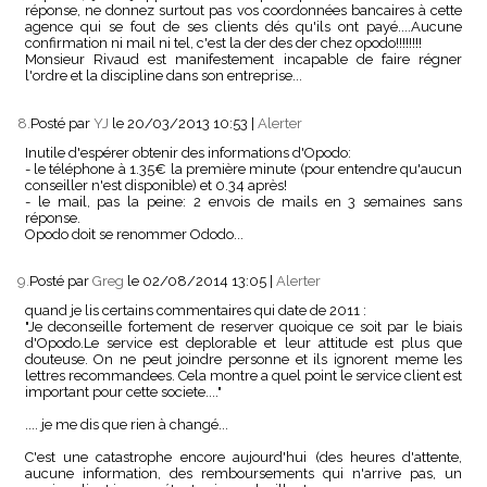
réponse, ne donnez surtout pas vos coordonnées bancaires à cette
agence qui se fout de ses clients dés qu'ils ont payé....Aucune
confirmation ni mail ni tel, c'est la der des der chez opodo!!!!!!!!
Monsieur Rivaud est manifestement incapable de faire régner
l'ordre et la discipline dans son entreprise...
8.
Posté par
YJ
le 20/03/2013 10:53
|
Alerter
Inutile d'espérer obtenir des informations d'Opodo:
- le téléphone à 1.35€ la première minute (pour entendre qu'aucun
conseiller n'est disponible) et 0.34 après!
- le mail, pas la peine: 2 envois de mails en 3 semaines sans
réponse.
Opodo doit se renommer Ododo...
9.
Posté par
Greg
le 02/08/2014 13:05
|
Alerter
quand je lis certains commentaires qui date de 2011 :
"Je deconseille fortement de reserver quoique ce soit par le biais
d'Opodo.Le service est deplorable et leur attitude est plus que
douteuse. On ne peut joindre personne et ils ignorent meme les
lettres recommandees. Cela montre a quel point le service client est
important pour cette societe...."
.... je me dis que rien à changé...
C'est une catastrophe encore aujourd'hui (des heures d'attente,
aucune information, des remboursements qui n'arrive pas, un