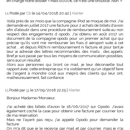
en charge notre dossier !! Mais 6000€ ce n'est une broutille..Non ?!
14.
Posté par
Cb
le 14/04/2018 20:42
|
Alerter
Voilà près de six mois que la compagnie iPod se moque de moi. J'ai
demandé en juillet 2017 une facture pour 2 achats de billets d'avion
afin d'aboutir dans une procédure de remboursement suite au non
respect des engagements d opodo. J'ai obtenu en août 2017 un
document de la compagnie opodo pour un premier achat qui qui
précise qu'ils vont me rembourser les frais d aéroport suite à cet
achat ....et depuis RIEN ni remboursement ni facture, et pour tant je
leur ai adressé des lettres recommandés, des mails , des appels.
Bref je suis passé par tous les moyens de communication possibles,
sans aucun résultat.
Alors aux personnes qui liront ce mail, je leur déconseille tout
rapport avec cette entreprise qui n'a visiblement qu'un objectif faire
de l'argent à moindre coût aux mépris des clients qui leur ont,
malheureusement, fait confiance
15.
Posté par
gj
le 17/09/2018 22:25
|
Alerter
Bonjour Madame/Monsieur,
J'ai acheté des billets d'avion le 18/06/2017 sur Opodo. J'avais
également coché la case pour obtenir une facture par courrier lors
de ma réservation.
Mais ne l'ayant pas reçu, j'ai appelé Opodo pour demander la
facture.
On m'a dit que je le recevrai par mail et par courrier, mais je n'ai