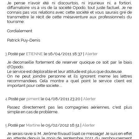
Je pense n'avoir été ni discourtois, ni injurieux ni, a fortiori,
diffamatoire vis à vis de la société Opodo, tout juste factuel. Je ne
connais pas vos relations avec cette société et vous saurais gré de
transmettre le récit de cette mésaventure aux professionnels du
tourisme.
Cordialement
Patrick Puy-Denis
3.
Posté par
ETIENNE
le 16/04/2011 18:37
|
Alerter
Je deconseille fortement de reserver quoique ce soit par le biais
d'Opodo.
Le service est deplorable et leur attitude est plus que douteuse.
On ne peut joindre personne et ils ignorent meme les lettres
recommandees. Cela montre a quel point le service client est
important pour cette societe....
4.
Posté par
piment
le 04/08/2011 23:20
|
Alerter
Passez directement pas les compagnies aériennes, c'est plus
simple en cas de problème.
5.
Posté par
Martine
le 05/02/2012 16:51
|
Alerter
Je serais ravie si M. Jerôme Rivaud lisait ce message! Je suis en effet
en attente depuis le mois de septembre 2011 du remboursement