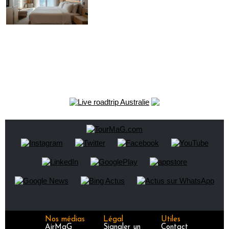
Nos médias
Légal
Utiles
AirMaG
Signaler un
Contact