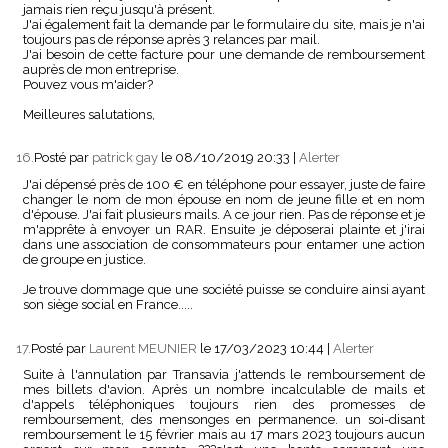
jamais rien reçu jusqu'à présent.
J'ai également fait la demande par le formulaire du site, mais je n'ai
toujours pas de réponse après 3 relances par mail.
J'ai besoin de cette facture pour une demande de remboursement
auprès de mon entreprise.
Pouvez vous m'aider?
Meilleures salutations,
16.
Posté par
patrick gay
le 08/10/2019 20:33
|
Alerter
J'ai dépensé près de 100 € en téléphone pour essayer, juste de faire
changer le nom de mon épouse en nom de jeune fille et en nom
d'épouse. J'ai fait plusieurs mails. A ce jour rien. Pas de réponse et je
m'apprête à envoyer un RAR. Ensuite je déposerai plainte et j'irai
dans une association de consommateurs pour entamer une action
de groupe en justice.
Je trouve dommage que une société puisse se conduire ainsi ayant
son siège social en France.....
17.
Posté par
Laurent MEUNIER
le 17/03/2023 10:44
|
Alerter
Suite à l'annulation par Transavia j'attends le remboursement de
mes billets d'avion. Après un nombre incalculable de mails et
d'appels téléphoniques toujours rien des promesses de
remboursement, des mensonges en permanence. un soi-disant
remboursement le 15 février mais au 17 mars 2023 toujours aucun