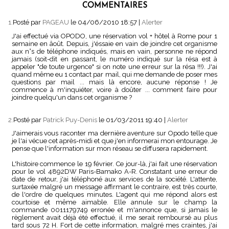
COMMENTAIRES
1.
Posté par
PAGEAU
le 04/06/2010 18:57
|
Alerter
J'ai effectué via OPODO, une réservation vol + hôtel à Rome pour 1
semaine en âoût. Depuis, j'éssaie en vain de joindre cet organisme
aux n°s de téléphone indiqués, mais en vain, personne ne répond
jamais (soit-dit en passant, le numéro indiqué sur la résa est à
appeler "de toute urgence" si on note une erreur sur la résa !!!). J'ai
quand même eu 1 contact par mail, qui me demande de poser mes
questions par mail ... mais là encore, aucune réponse ! Je
commence à m'inquiéter, voire à doûter ... comment faire pour
joindre quelqu'un dans cet organisme ?
2.
Posté par
Patrick Puy-Denis
le 01/03/2011 19:40
|
Alerter
J'aimerais vous raconter ma dernière aventure sur Opodo telle que
je l'ai vécue cet après-midi et que j'en informerai mon entourage. Je
pense que l'information sur mon réseau se diffusera rapidement.
L'histoire commence le 19 février. Ce jour-là, j'ai fait une réservation
pour le vol 4892DW Paris-Bamako A-R. Constatant une erreur de
date de retour, j'ai téléphoné aux services de la société. L'attente,
surtaxée malgré un message affirmant le contraire, est très courte,
de l'ordre de quelques minutes. L'agent qui me répond alors est
courtoise et même aimable. Elle annule sur le champ la
commande 0011179749 erronée et m'annonce que, si jamais le
règlement avait déjà été effectué, il me serait remboursé au plus
tard sous 72 H. Fort de cette information, malgré mes craintes, j'ai