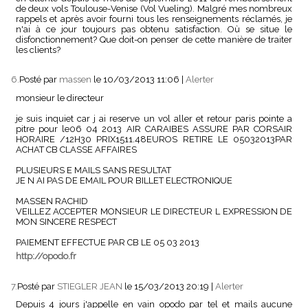
de deux vols Toulouse-Venise (Vol Vueling). Malgré mes nombreux
rappels et après avoir fourni tous les renseignements réclamés, je
n'ai à ce jour toujours pas obtenu satisfaction. Où se situe le
disfonctionnement? Que doit-on penser de cette manière de traiter
les clients?
6.
Posté par
massen
le 10/03/2013 11:06
|
Alerter
monsieur le directeur
je suis inquiet car j ai reserve un vol aller et retour paris pointe a
pitre pour le06 04 2013 AIR CARAIBES ASSURE PAR CORSAIR
HORAIRE /12H30 PRIX1511.48EUROS RETIRE LE 05032013PAR
ACHAT CB CLASSE AFFAIRES
PLUSIEURS E MAILS SANS RESULTAT
JE N AI PAS DE EMAIL POUR BILLET ELECTRONIQUE
MASSEN RACHID
VEILLEZ ACCEPTER MONSIEUR LE DIRECTEUR L EXPRESSION DE
MON SINCERE RESPECT
PAIEMENT EFFECTUE PAR CB LE 05 03 2013
http://opodo.fr
7.
Posté par
STIEGLER JEAN
le 15/03/2013 20:19
|
Alerter
Depuis 4 jours j'appelle en vain opodo par tel et mails aucune