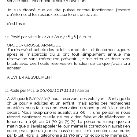
service client incompétent voire malveillant.
Je suis étonné que ce site puisse encore fonctionner, j'espère
qu'internet et les réseaux sociaux feront un travail.
c'est triste...
10.
Posté par
vittet
le 24/01/2017 18:38
|
Alerter
OPODO= GROSSE ARNAQUE
J'ai réservé et acheté des billets sur ce site.....et finalement 4 jours
apres je m'aperçois qu'ils ont tout simplement annulé ma
réservation sans même me prévenir.....je me retrouve donc sans
billets avec des hotels réservés en fonction de ce que j'avais cru
acheter !!!!
A EVITER ABSOLUMENT
11.
Posté par
Pics
le 09/02/2017 22:28
|
Alerter
A 22h jeudi 8/02/2017 nous réservons des vols lyon - Santiago de
chille pour 5 adultes et un enfant, mais après des recherches
adaptées, nous faisons une réservation erronée quant à la date de
départ. Nous téléphonons aussitôt au 08... : une personne nous
répond gentiment qu'elle ne peux rien faire et de téléphoner le
lendemain à 9h au 01 70 91 75 75. La personne m'explique au
matin que si j'avais appeler le jour même la correction n'aurait rien
couté, mais que un jour est passé et qu'il m'en coutera 240 euros
par billet. Hors j'ai téléphoné à 22h30 environ et donc le même jour