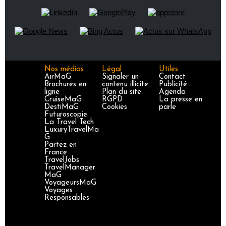
Nos médias
Légal
Utiles
AirMaG
Signaler un
Contact
Brochures en
contenu illicite
Publicité
ligne
Plan du site
Agenda
CruiseMaG
RGPD
La presse en
DestiMaG
Cookies
parle
Futuroscopie
La Travel Tech
LuxuryTravelMa
G
Partez en
France
TravelJobs
TravelManager
MaG
VoyageursMaG
Voyages
Responsables