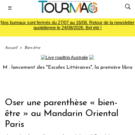
☰
Nos bureaux sont fermés du 27/07 au 16/08. Retour de la newsletter
quotidienne le 24/08/2026. Bel été !
Accueil
>
Bien-être
 lancement des "Escales Littéraires", la première librairie 
Oser une parenthèse « bien-
être » au Mandarin Oriental
Paris