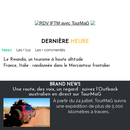
DERNIÈRE
HEURE
News
Les + lus
Les + commentés
Le Rwanda, un tourisme à haute altitude
France, Italie : randonnée dans le Mercantour frontalier
BRAND NEWS
Une route, des voix, un regard : suivez l’Outback
australien en direct sur TourMaG
À partir du 24 juillet, TourMaG suivra
une expédition de plus de 5 000
kilomètres à travers...