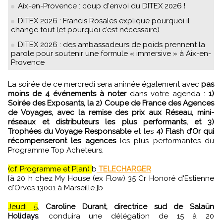
Aix-en-Provence : coup d'envoi du DITEX 2026 !
DITEX 2026 : Francis Rosales explique pourquoi il
change tout (et pourquoi c’est nécessaire)
DITEX 2026 : des ambassadeurs de poids prennent la
parole pour soutenir une formule « immersive » à Aix-en-
Provence
La soirée de ce mercredi sera animée également avec
pas
moins de 4 événements à noter
dans votre agenda :
1)
Soirée des Exposants, la 2) Coupe de France des Agences
de Voyages, avec la remise des prix aux Réseau, mini-
réseaux et distributeurs les plus performants, et 3)
Trophées du Voyage Responsable
et les
4) Flash d’Or qui
récompenseront les agences
les plus performantes du
Programme Top Acheteurs.
(cf. Programme et Plan)
b
TELECHARGER
[à 20 h chez My House (ex Flow) 35 Cr Honoré d'Estienne
d'Orves 13001 à Marseille.]b
Jeudi 5
,
Caroline Durant, directrice sud de Salaün
Holidays
, conduira une délégation de 15 à 20