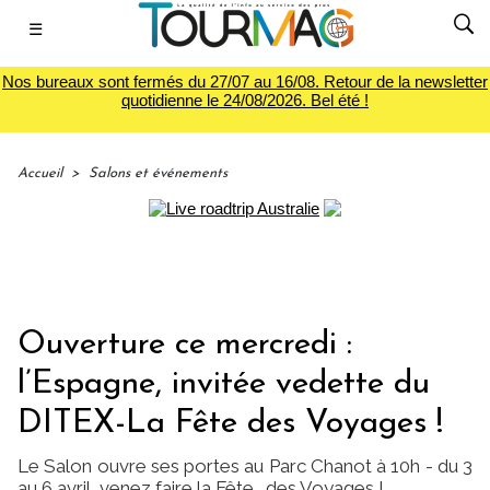
☰
Nos bureaux sont fermés du 27/07 au 16/08. Retour de la newsletter
quotidienne le 24/08/2026. Bel été !
Accueil
>
Salons et événements
Ouverture ce mercredi :
l’Espagne, invitée vedette du
DITEX-La Fête des Voyages !
Le Salon ouvre ses portes au Parc Chanot à 10h - du 3
au 6 avril, venez faire la Fête… des Voyages !