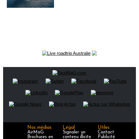
Nos médias
Légal
Utiles
AirMaG
Signaler un
Contact
Brochures en
contenu illicite
Publicité