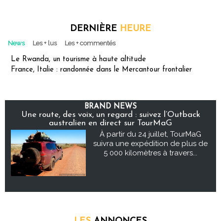
DERNIÈRE
HEURE
News
Les + lus
Les + commentés
Le Rwanda, un tourisme à haute altitude
France, Italie : randonnée dans le Mercantour frontalier
BRAND NEWS
Une route, des voix, un regard : suivez l’Outback
australien en direct sur TourMaG
À partir du 24 juillet, TourMaG
suivra une expédition de plus de
5 000 kilomètres à travers...