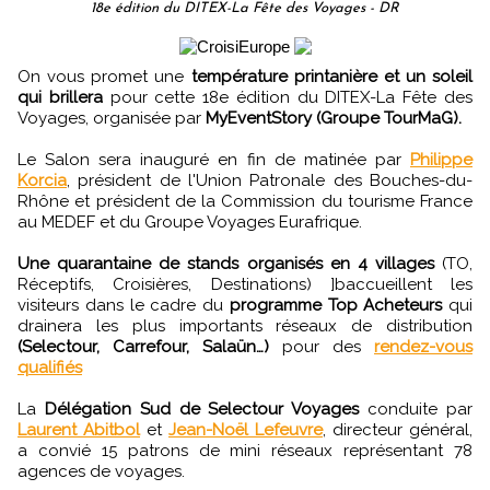
18e édition du DITEX-La Fête des Voyages - DR
On vous promet une
température printanière et un soleil
qui brillera
pour cette 18e édition du DITEX-La Fête des
Voyages, organisée par
MyEventStory (Groupe TourMaG).
Le Salon sera inauguré en fin de matinée par
Philippe
Korcia
, président de l'Union Patronale des Bouches-du-
Rhône et président de la Commission du tourisme France
au MEDEF et du Groupe Voyages Eurafrique.
Une quarantaine de stands organisés en 4 villages
(TO,
Réceptifs, Croisières, Destinations) ]baccueillent les
visiteurs dans le cadre du
programme Top Acheteurs
qui
drainera les plus importants réseaux de distribution
(Selectour, Carrefour, Salaün…)
pour des
rendez-vous
qualifiés
La
Délégation Sud de Selectour Voyages
conduite par
Laurent Abitbol
et
Jean-Noël Lefeuvre
, directeur général,
a convié 15 patrons de mini réseaux représentant 78
agences de voyages.