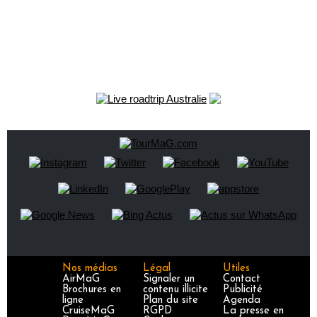
Nos médias
Légal
Utiles
AirMaG
Signaler un
Contact
Brochures en
contenu illicite
Publicité
ligne
Plan du site
Agenda
CruiseMaG
RGPD
La presse en