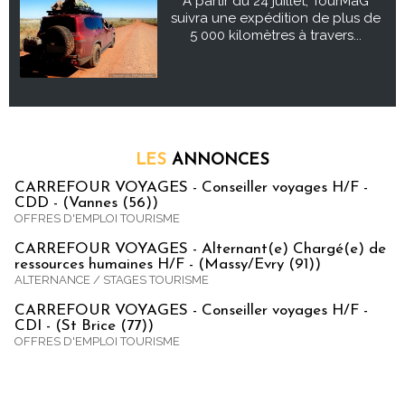
À partir du 24 juillet, TourMaG
suivra une expédition de plus de
5 000 kilomètres à travers...
LES
ANNONCES
CARREFOUR VOYAGES - Conseiller voyages H/F -
CDD - (Vannes (56))
OFFRES D'EMPLOI TOURISME
CARREFOUR VOYAGES - Alternant(e) Chargé(e) de
ressources humaines H/F - (Massy/Evry (91))
ALTERNANCE / STAGES TOURISME
CARREFOUR VOYAGES - Conseiller voyages H/F -
CDI - (St Brice (77))
OFFRES D'EMPLOI TOURISME