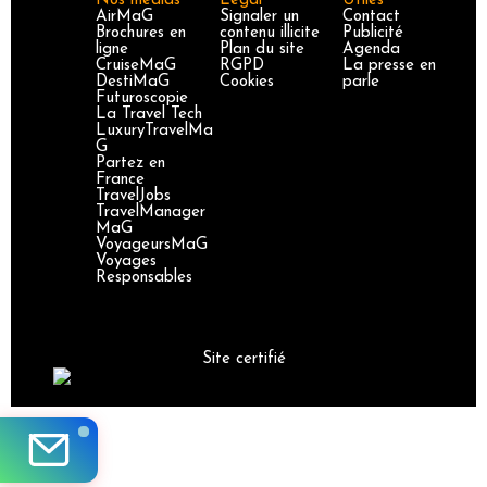
Nos médias
Légal
Utiles
AirMaG
Signaler un
Contact
Brochures en
contenu illicite
Publicité
ligne
Plan du site
Agenda
CruiseMaG
RGPD
La presse en
DestiMaG
Cookies
parle
Futuroscopie
La Travel Tech
LuxuryTravelMa
G
Partez en
France
TravelJobs
TravelManager
MaG
VoyageursMaG
Voyages
Responsables
Site certifié