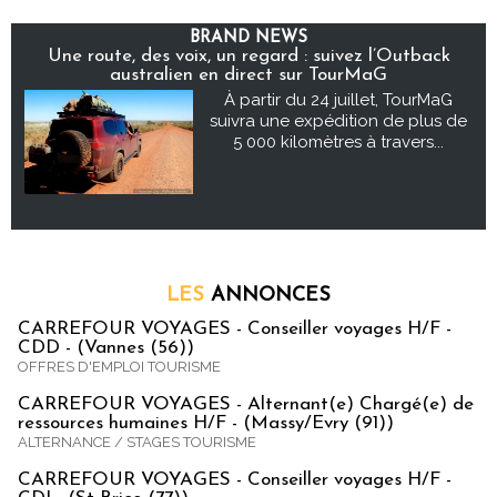
BRAND NEWS
Une route, des voix, un regard : suivez l’Outback
australien en direct sur TourMaG
À partir du 24 juillet, TourMaG
suivra une expédition de plus de
5 000 kilomètres à travers...
LES
ANNONCES
CARREFOUR VOYAGES - Conseiller voyages H/F -
CDD - (Vannes (56))
OFFRES D'EMPLOI TOURISME
CARREFOUR VOYAGES - Alternant(e) Chargé(e) de
ressources humaines H/F - (Massy/Evry (91))
ALTERNANCE / STAGES TOURISME
CARREFOUR VOYAGES - Conseiller voyages H/F -