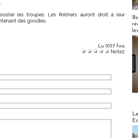
.
ster les troupes. Les finishers auront droit à leur
Bo
contenant des goodies.
ré
le
Lu 1057 fois
Notez
Distribu
Le
Ed