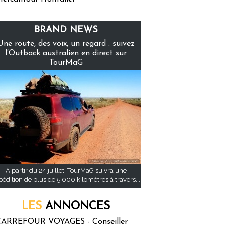
BRAND NEWS
Une route, des voix, un regard : suivez
l’Outback australien en direct sur
TourMaG
À partir du 24 juillet, TourMaG suivra une
pédition de plus de 5 000 kilomètres à travers...
LES
ANNONCES
ARREFOUR VOYAGES - Conseiller