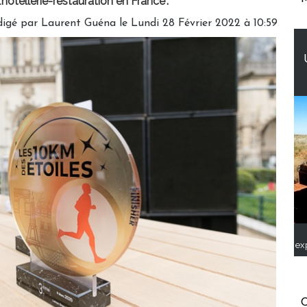
’hôtellerie-restauration en France".
digé par
Laurent Guéna
le Lundi 28 Février 2022 à 10:59
ex
C