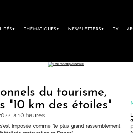
LITÉS
THÉMATIQUES
NEWSLETTERS
TV
A
▼
▼
▼
ionnels du tourisme,
s "10 km des étoiles"
022, à 10 heures
L
a
" s'est imposée comme "le plus grand rassemblement
F
M