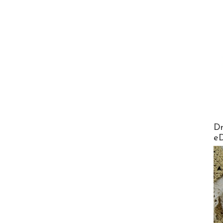
AirMa
Dr
e