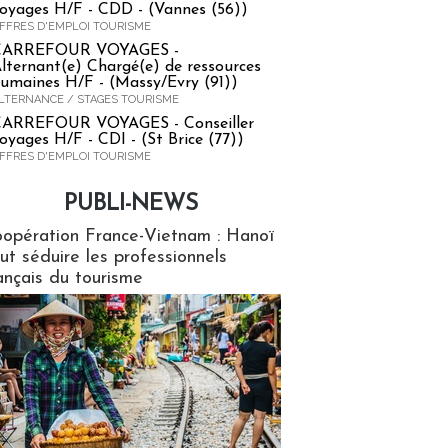
oyages H/F - CDD - (Vannes (56))
FFRES D'EMPLOI TOURISME
CARREFOUR VOYAGES -
lternant(e) Chargé(e) de ressources
umaines H/F - (Massy/Evry (91))
LTERNANCE / STAGES TOURISME
ARREFOUR VOYAGES - Conseiller
oyages H/F - CDI - (St Brice (77))
FFRES D'EMPLOI TOURISME
PUBLI-NEWS
ews
opération France-Vietnam : Hanoï
ut séduire les professionnels
ançais du tourisme