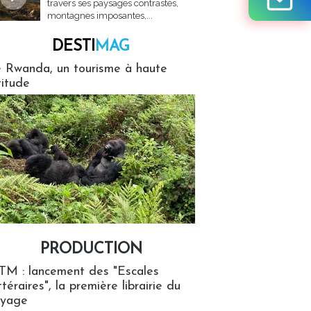
travers ses paysages contrastés,
montagnes imposantes,...
DESTI
MAG
MAG
 Rwanda, un tourisme à haute
titude
PRODUCTION
ion
TM : lancement des "Escales
ttéraires", la première librairie du
oyage