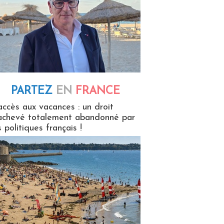
PARTEZ
EN
FRANCE
 en France
accès aux vacances : un droit
achevé totalement abandonné par
s politiques français !