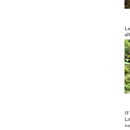
DESTI
Le
al
Product
IF
Li
v