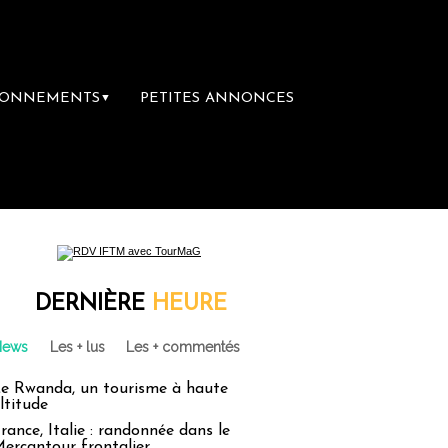
BONNEMENTS
PETITES ANNONCES
▼
DERNIÈRE
HEURE
News
Les + lus
Les + commentés
e Rwanda, un tourisme à haute
ltitude
rance, Italie : randonnée dans le
ercantour frontalier