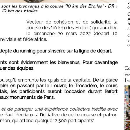
v
sont les bienvenus à la course "10 km des Etoiles" - DR :
O
10 km des Etoiles
A
Vecteur de cohésion et de solidarité, la
h
course des "10 km des Etoiles", qui aura lieu
A
le dimanche 20 mars 2022 (départ 10
C
viviale et fédératrice.
v
O
epte du running pour s’inscrire sur la ligne de départ.
ants sont évidemment les bienvenus. Pour davantage
Publi-n
tuer des équipes.
Co
ve
uisqu’il emprunte les quais de la capitale.
De la place
fr
eim en passant par le Louvre, le Trocadéro, le cours
s, les participants auront l’occasion durant l’effort
beaux monuments de Paris.
 et de partager une expérience collective inédite avec
gne Paul Pécriaux, à l'initiative de cette course et patron
on, qui attend quelque "2 500 participants".