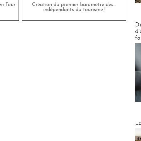
en Tour
Création du premier baromètre des…
indépendants du tourisme !
Actus V
De
d’
fo
Webinai
La