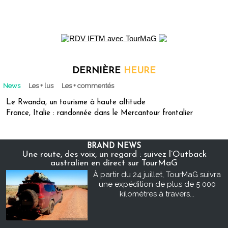
DERNIÈRE
HEURE
News
Les + lus
Les + commentés
Le Rwanda, un tourisme à haute altitude
France, Italie : randonnée dans le Mercantour frontalier
BRAND NEWS
Une route, des voix, un regard : suivez l’Outback
australien en direct sur TourMaG
À partir du 24 juillet, TourMaG suivra
une expédition de plus de 5 000
kilomètres à travers...