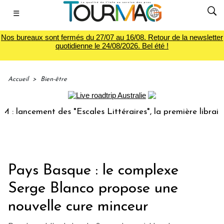
☰
Nos bureaux sont fermés du 27/07 au 16/08. Retour de la newsletter
quotidienne le 24/08/2026. Bel été !
Accueil
>
Bien-être
 lancement des "Escales Littéraires", la première librairie 
Pays Basque : le complexe
Serge Blanco propose une
nouvelle cure minceur