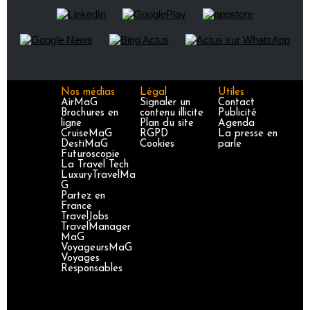
Nos médias
Légal
Utiles
AirMaG
Signaler un
Contact
Brochures en
contenu illicite
Publicité
ligne
Plan du site
Agenda
CruiseMaG
RGPD
La presse en
DestiMaG
Cookies
parle
Futuroscopie
La Travel Tech
LuxuryTravelMa
G
Partez en
France
TravelJobs
TravelManager
MaG
VoyageursMaG
Voyages
Responsables