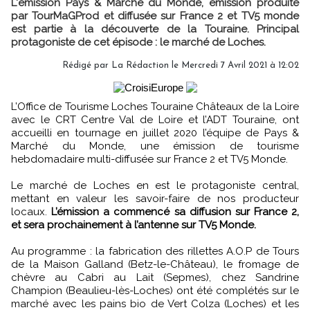
L'émission Pays & Marché du Monde, émission produite
par TourMaGProd et diffusée sur France 2 et TV5 monde
est partie à la découverte de la Touraine. Principal
protagoniste de cet épisode : le marché de Loches.
Rédigé par
La Rédaction
le Mercredi 7 Avril 2021 à 12:02
L’Office de Tourisme Loches Touraine Châteaux de la Loire
avec le CRT Centre Val de Loire et l’ADT Touraine, ont
accueilli en tournage en juillet 2020 l’équipe de Pays &
Marché du Monde, une émission de tourisme
hebdomadaire multi-diffusée sur France 2 et TV5 Monde.
Le marché de Loches en est le protagoniste central,
mettant en valeur les savoir-faire de nos producteur
locaux.
L’émission a commencé sa diffusion sur France 2,
et sera prochainement à l’antenne sur TV5 Monde.
Au programme : la fabrication des rillettes A.O.P de Tours
de la Maison Galland (Betz-le-Château), le fromage de
chèvre au Cabri au Lait (Sepmes), chez Sandrine
Champion (Beaulieu-lès-Loches) ont été complétés sur le
marché avec les pains bio de Vert Colza (Loches) et les