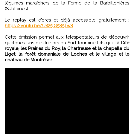
légumes maraîchers de la Ferme de la Barbillonières
(Sublaines).
Le replay est d’ores et déjà accessible gratuitement :
https://youtu.be/UW5lG585Tw8
Cette émission permet aux téléspectateurs de découvrir
quelques-uns des trésors du Sud Touraine tels que
la Cité
royale, les Prairies du Roy, la Chartreuse et la chapelle du
Liget, la forêt domaniale de Loches et le village et le
château de Montrésor.