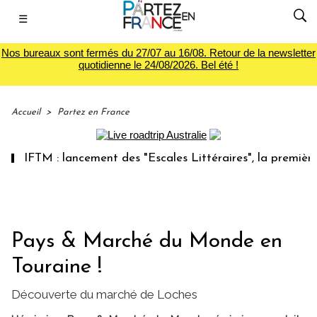
☰
Nos bureaux sont fermés du 27/07 au 16/08. Retour de la newsletter
quotidienne le 24/08/2026. Bel été !
Accueil
>
Partez en France
IFTM : lancement des "Escales Littéraires", la première lib
Pays & Marché du Monde en
Touraine !
Découverte du marché de Loches