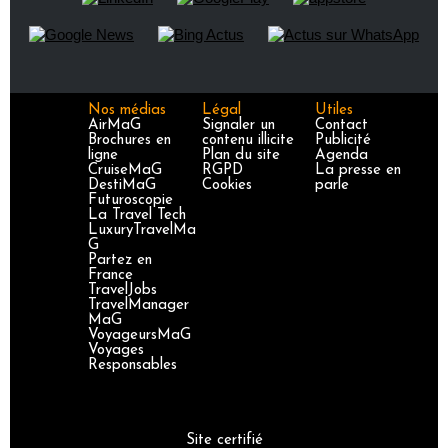
Nos médias
Légal
Utiles
AirMaG
Signaler un
Contact
Brochures en
contenu illicite
Publicité
ligne
Plan du site
Agenda
CruiseMaG
RGPD
La presse en
DestiMaG
Cookies
parle
Futuroscopie
La Travel Tech
LuxuryTravelMa
G
Partez en
France
TravelJobs
TravelManager
MaG
VoyageursMaG
Voyages
Responsables
Site certifié