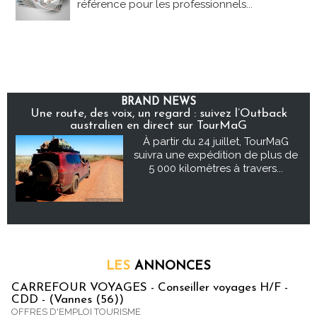
référence pour les professionnels...
BRAND NEWS
Une route, des voix, un regard : suivez l’Outback
australien en direct sur TourMaG
À partir du 24 juillet, TourMaG
suivra une expédition de plus de
5 000 kilomètres à travers...
LES
ANNONCES
CARREFOUR VOYAGES - Conseiller voyages H/F -
CDD - (Vannes (56))
OFFRES D'EMPLOI TOURISME