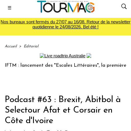
☰
Nos bureaux sont fermés du 27/07 au 16/08. Retour de la newsletter
quotidienne le 24/08/2026. Bel été !
Accueil
>
Editorial
M : lancement des "Escales Littéraires", la première librair
Podcast #63 : Brexit, Abitbol à
Selectour Afat et Corsair en
Côte d'Ivoire