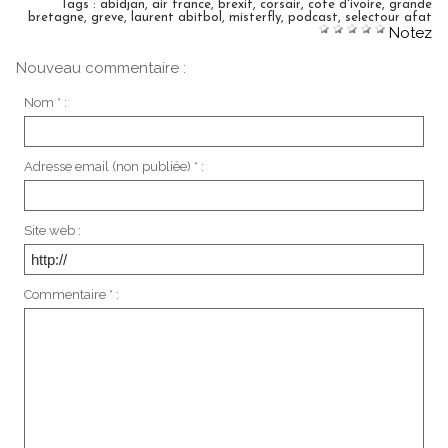
Tags
:
abidjan
,
air france
,
brexit
,
corsair
,
cote d'ivoire
,
grande
bretagne
,
greve
,
laurent abitbol
,
misterfly
,
podcast
,
selectour afat
Notez
Nouveau commentaire :
Nom * :
Adresse email (non publiée) * :
Site web :
Commentaire * :