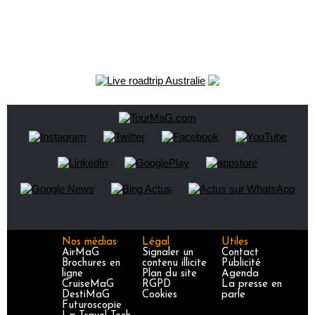
Nos médias
Légal
Utiles
AirMaG
Signaler un
Contact
Brochures en
contenu illicite
Publicité
ligne
Plan du site
Agenda
CruiseMaG
RGPD
La presse en
DestiMaG
Cookies
parle
Futuroscopie