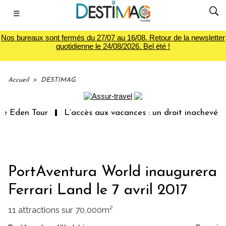
☰
Nos bureaux sont fermés du 27/07 au 16/08. Retour de la newsletter
quotidienne le 24/08/2026. Bel été !
Accueil
>
DESTIMAG
 Eden Tour
L’accès aux vacances : un droit inachevé tot
PortAventura World inaugurera
Ferrari Land le 7 avril 2017
11 attractions sur 70,000m²