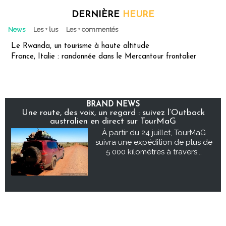
DERNIÈRE
HEURE
News
Les + lus
Les + commentés
Le Rwanda, un tourisme à haute altitude
France, Italie : randonnée dans le Mercantour frontalier
BRAND NEWS
Une route, des voix, un regard : suivez l’Outback
australien en direct sur TourMaG
À partir du 24 juillet, TourMaG
suivra une expédition de plus de
5 000 kilomètres à travers...