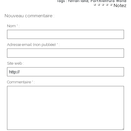
Tags
:
ferrari land
,
PortAventura World
Notez
Nouveau commentaire :
Nom * :
Adresse email (non publiée) * :
Site web :
Commentaire * :