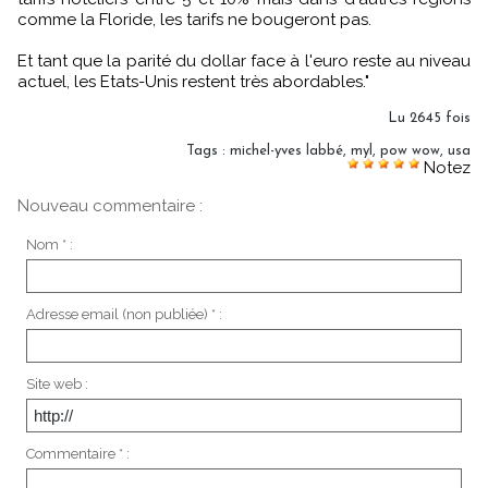
comme la Floride, les tarifs ne bougeront pas.
Et tant que la parité du dollar face à l'euro reste au niveau
actuel, les Etats-Unis restent très abordables."
Lu 2645 fois
Tags
:
michel-yves labbé
,
myl
,
pow wow
,
usa
Notez
Nouveau commentaire :
Nom * :
Adresse email (non publiée) * :
Site web :
Commentaire * :