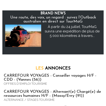
BRAND NEWS
Une route, des voix, un regard : suivez l’Outback
australien en direct sur TourMaG
À partir du 24 juillet, TourMaG
suivra une expédition de plus de
5 000 kilomètres à travers...
LES
ANNONCES
CARREFOUR VOYAGES - Conseiller voyages H/F -
CDD - (Vannes (56))
OFFRES D'EMPLOI TOURISME
CARREFOUR VOYAGES - Alternant(e) Chargé(e) de
ressources humaines H/F - (Massy/Evry (91))
ALTERNANCE / STAGES TOURISME