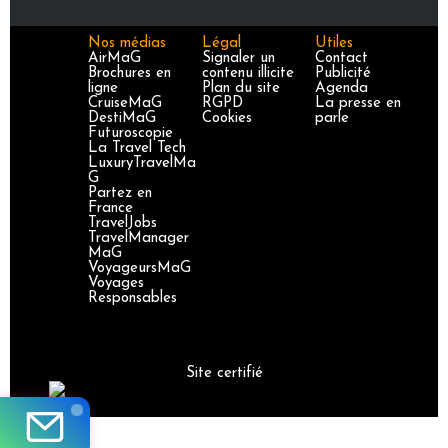
Nos médias
Légal
Utiles
AirMaG
Signaler un
Contact
Brochures en
contenu illicite
Publicité
ligne
Plan du site
Agenda
CruiseMaG
RGPD
La presse en
DestiMaG
Cookies
parle
Futuroscopie
La Travel Tech
LuxuryTravelMa
G
Partez en
France
TravelJobs
TravelManager
MaG
VoyageursMaG
Voyages
Responsables
Site certifié