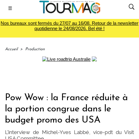
☰
Nos bureaux sont fermés du 27/07 au 16/08. Retour de la newsletter
quotidienne le 24/08/2026. Bel été !
Accueil
>
Production
Pow Wow : la France réduite à
la portion congrue dans le
budget promo des USA
L'interview de Michel-Yves Labbé, vice-pdt du Visit
USA Committee