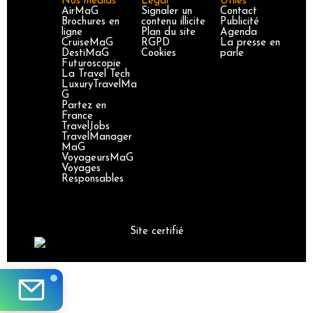
Nos médias
Légal
Utiles
AirMaG
Signaler un
Contact
Brochures en
contenu illicite
Publicité
ligne
Plan du site
Agenda
CruiseMaG
RGPD
La presse en
DestiMaG
Cookies
parle
Futuroscopie
La Travel Tech
LuxuryTravelMa
G
Partez en
France
TravelJobs
TravelManager
MaG
VoyageursMaG
Voyages
Responsables
Site certifié