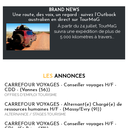
BRAND NEWS
Une route, des voix, un regard : suivez l’Outback
australien en direct sur TourMaG
À partir du 24 juillet, TourMaG
suivra une expédition de plus de
5 000 kilomètres à travers...
LES
ANNONCES
CARREFOUR VOYAGES - Conseiller voyages H/F -
CDD - (Vannes (56))
OFFRES D'EMPLOI TOURISME
CARREFOUR VOYAGES - Alternant(e) Chargé(e) de
ressources humaines H/F - (Massy/Evry (91))
ALTERNANCE / STAGES TOURISME
CARREFOUR VOYAGES - Conseiller voyages H/F -