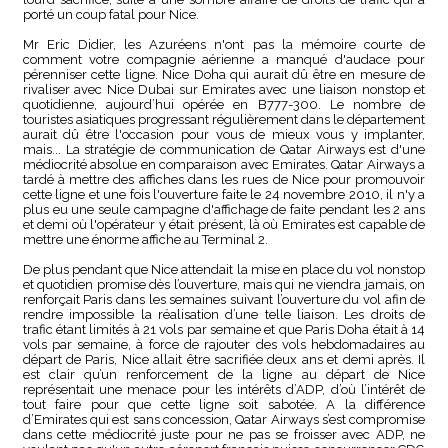
porté un coup fatal pour Nice.
Mr Eric Didier, les Azuréens n'ont pas la mémoire courte de
comment votre compagnie aérienne a manqué d'audace pour
pérenniser cette ligne. Nice Doha qui aurait dû être en mesure de
rivaliser avec Nice Dubai sur Emirates avec une liaison nonstop et
quotidienne, aujourd’hui opérée en B777-300. Le nombre de
touristes asiatiques progressant régulièrement dans le département
aurait dû être l'occasion pour vous de mieux vous y implanter,
mais... La stratégie de communication de Qatar Airways est d'une
médiocrité absolue en comparaison avec Emirates. Qatar Airways a
tardé à mettre des affiches dans les rues de Nice pour promouvoir
cette ligne et une fois l'ouverture faite le 24 novembre 2010, il n'y a
plus eu une seule campagne d'affichage de faite pendant les 2 ans
et demi où l'opérateur y était présent, là où Emirates est capable de
mettre une énorme affiche au Terminal 2.
De plus pendant que Nice attendait la mise en place du vol nonstop
et quotidien promise dès l’ouverture, mais qui ne viendra jamais, on
renforçait Paris dans les semaines suivant l’ouverture du vol afin de
rendre impossible la réalisation d’une telle liaison. Les droits de
trafic étant limités à 21 vols par semaine et que Paris Doha était à 14
vols par semaine, à force de rajouter des vols hebdomadaires au
départ de Paris, Nice allait être sacrifiée deux ans et demi après. Il
est clair qu’un renforcement de la ligne au départ de Nice
représentait une menace pour les intérêts d’ADP, d’où l’intérêt de
tout faire pour que cette ligne soit sabotée. A la différence
d’Emirates qui est sans concession, Qatar Airways s’est compromise
dans cette médiocrité juste pour ne pas se froisser avec ADP, ne