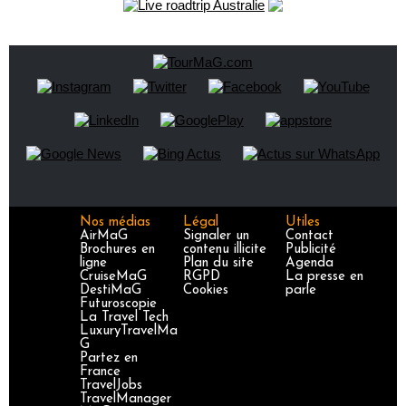
Nos médias
Légal
Utiles
AirMaG
Signaler un
Contact
Brochures en
contenu illicite
Publicité
ligne
Plan du site
Agenda
CruiseMaG
RGPD
La presse en
DestiMaG
Cookies
parle
Futuroscopie
La Travel Tech
LuxuryTravelMa
G
Partez en
France
TravelJobs
TravelManager