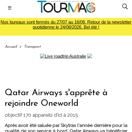
☰
Nos bureaux sont fermés du 27/07 au 16/08. Retour de la newsletter
quotidienne le 24/08/2026. Bel été !
Accueil
>
Transport
Qatar Airways s'apprête à
rejoindre Oneworld
objectif 170 appareils d'ici à 2015
Après avoir été saluée par Skytrax l'année dernière pour la
qualité de son service à bord, Qatar Airways va bénéficier