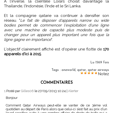
A l'inverse, la clientèle Loisirs choisit davantage la
Thaïlande, l'Indonésie, l'Inde et le Sri Lanka.
Et la compagnie qatarie va continuer à densifier son
réseau. "
Le fait de disposer d'appareils narrow ou wide
bodies permet de commencer l'exploitation d'une ligne
avec une machine de capacité plus modeste puis de
changer pour un appareil plus important une fois que la
ligne gagne en importance
".
L'objectif clairement affiché est d'opérer une flotte de
170
appareils d'ici à 2015
.
Lu 1569 fois
Tags
:
oneworld
,
qatar
,
qatar airways
Notez
COMMENTAIRES
1.
Posté par
Gilles06
le 27/09/2013 10:24
|
Alerter
Bonjour
Comment Qatar Airways peut-elle se vanter de ce 3ème vol
quotidien au départ de Paris alors que celui-ci s’est fait au prix d’un
lourd sacrifice, suite à une sombre affaire de droits de trafic qui a