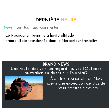
DERNIÈRE
HEURE
News
Les + lus
Les + commentés
Le Rwanda, un tourisme à haute altitude
France, Italie : randonnée dans le Mercantour frontalier
BRAND NEWS
Une route, des voix, un regard : suivez l’Outback
australien en direct sur TourMaG
À partir du 24 juillet, TourMaG
suivra une expédition de plus de
5 000 kilomètres à travers...