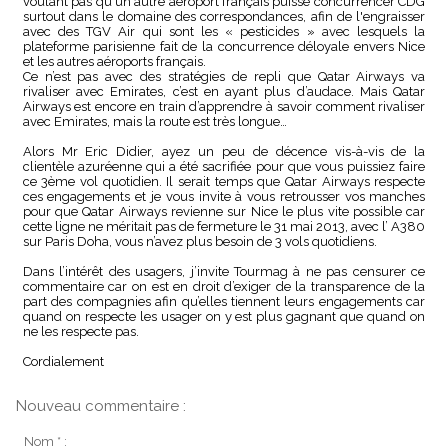
voulant pas qu'un autre aéroport français puisse concurrencer CDG
surtout dans le domaine des correspondances, afin de l'engraisser
avec des TGV Air qui sont les « pesticides » avec lesquels la
plateforme parisienne fait de la concurrence déloyale envers Nice
et les autres aéroports français.
Ce n’est pas avec des stratégies de repli que Qatar Airways va
rivaliser avec Emirates, c’est en ayant plus d’audace. Mais Qatar
Airways est encore en train d’apprendre à savoir comment rivaliser
avec Emirates, mais la route est très longue…
Alors Mr Eric Didier, ayez un peu de décence vis-à-vis de la
clientèle azuréenne qui a été sacrifiée pour que vous puissiez faire
ce 3ème vol quotidien. Il serait temps que Qatar Airways respecte
ces engagements et je vous invite à vous retrousser vos manches
pour que Qatar Airways revienne sur Nice le plus vite possible car
cette ligne ne méritait pas de fermeture le 31 mai 2013, avec l’ A380
sur Paris Doha, vous n’avez plus besoin de 3 vols quotidiens.
Dans l’intérêt des usagers, j’invite Tourmag à ne pas censurer ce
commentaire car on est en droit d’exiger de la transparence de la
part des compagnies afin qu’elles tiennent leurs engagements car
quand on respecte les usager on y est plus gagnant que quand on
ne les respecte pas.
Cordialement
Nouveau commentaire :
Nom * :