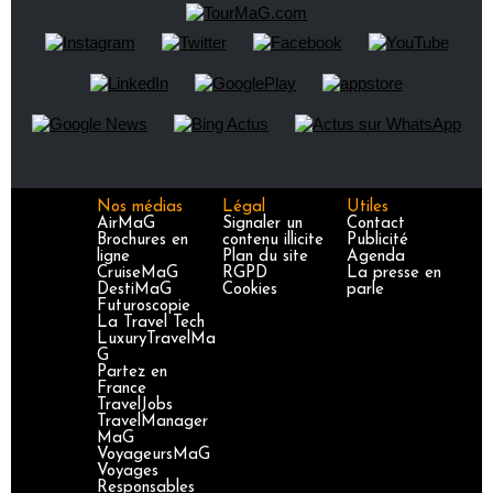
Nos médias
Légal
Utiles
AirMaG
Signaler un
Contact
Brochures en
contenu illicite
Publicité
ligne
Plan du site
Agenda
CruiseMaG
RGPD
La presse en
DestiMaG
Cookies
parle
Futuroscopie
La Travel Tech
LuxuryTravelMa
G
Partez en
France
TravelJobs
TravelManager
MaG
VoyageursMaG
Voyages
Responsables