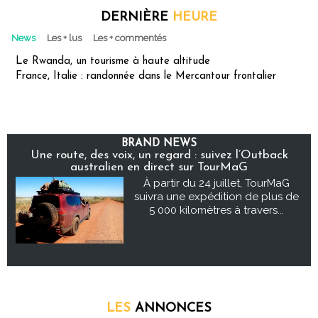
DERNIÈRE
HEURE
News
Les + lus
Les + commentés
Le Rwanda, un tourisme à haute altitude
France, Italie : randonnée dans le Mercantour frontalier
BRAND NEWS
Une route, des voix, un regard : suivez l’Outback
australien en direct sur TourMaG
À partir du 24 juillet, TourMaG
suivra une expédition de plus de
5 000 kilomètres à travers...
LES
ANNONCES