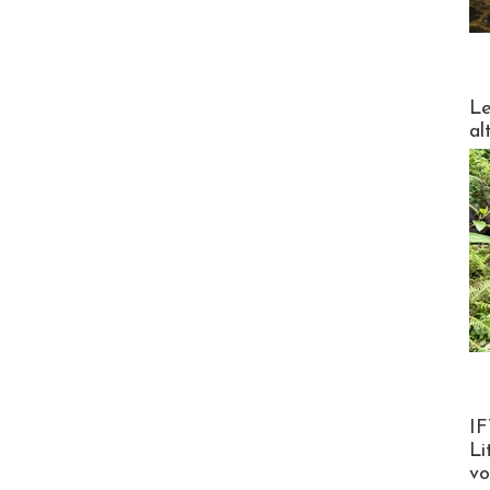
DESTI
Le
al
Product
IF
Li
v