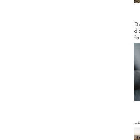
Actus V
De
d’
fo
Webinai
La