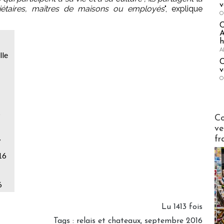
v
riétaires, maîtres de maisons ou employés
", explique
O
A
h
A
lle
C
v
O
s
Publi-n
Co
ve
fr
7
16
6
Lu 1413 fois
Tags
:
relais et chateaux
,
septembre 2016