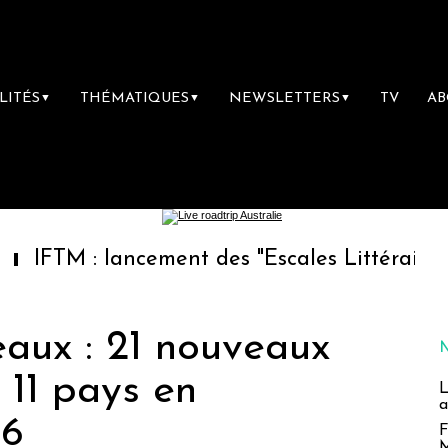
LITÉS
THÉMATIQUES
NEWSLETTERS
TV
A
▼
▼
▼
 lancement des "Escales Littéraires", la prem
eaux : 21 nouveaux
11 pays en
L
a
16
F
M