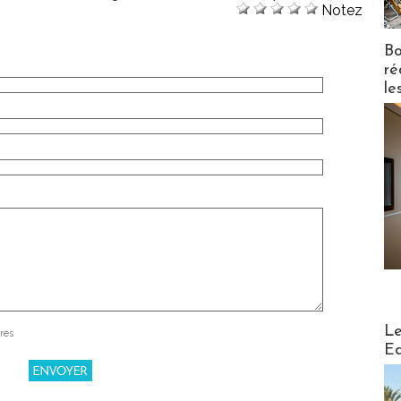
Notez
Bo
ré
le
Distribu
Le
res
Ed