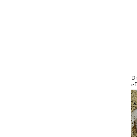
AirMa
Dr
e