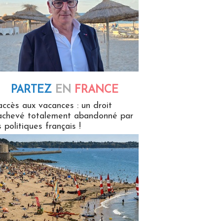
PARTEZ
EN
FRANCE
 en France
accès aux vacances : un droit
achevé totalement abandonné par
s politiques français !