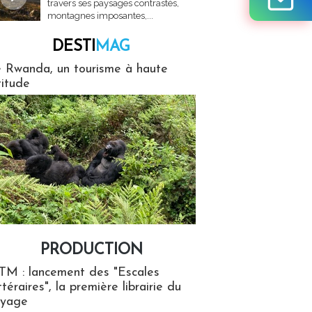
travers ses paysages contrastés,
montagnes imposantes,...
DESTI
MAG
MAG
 Rwanda, un tourisme à haute
titude
PRODUCTION
ion
TM : lancement des "Escales
ttéraires", la première librairie du
oyage