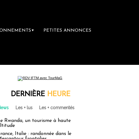
BONNEMENTS
PETITES ANNONCES
▼
ière librairie du voyage
Le groupe Sainte
DERNIÈRE
HEURE
News
Les + lus
Les + commentés
e Rwanda, un tourisme à haute
ltitude
rance, Italie : randonnée dans le
ercantour frontalier