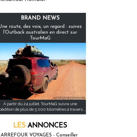
BRAND NEWS
Une route, des voix, un regard : suivez
l’Outback australien en direct sur
TourMaG
À partir du 24 juillet, TourMaG suivra une
pédition de plus de 5 000 kilomètres à travers...
LES
ANNONCES
ARREFOUR VOYAGES - Conseiller