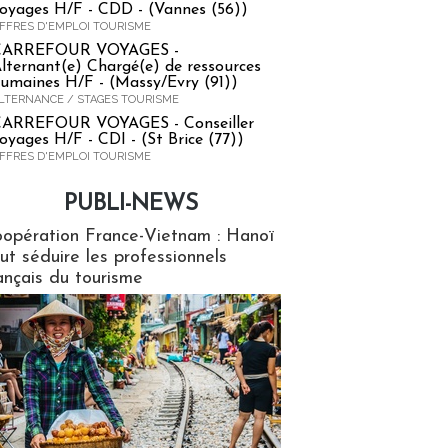
oyages H/F - CDD - (Vannes (56))
FFRES D'EMPLOI TOURISME
CARREFOUR VOYAGES -
lternant(e) Chargé(e) de ressources
umaines H/F - (Massy/Evry (91))
LTERNANCE / STAGES TOURISME
ARREFOUR VOYAGES - Conseiller
oyages H/F - CDI - (St Brice (77))
FFRES D'EMPLOI TOURISME
PUBLI-NEWS
ews
opération France-Vietnam : Hanoï
ut séduire les professionnels
ançais du tourisme