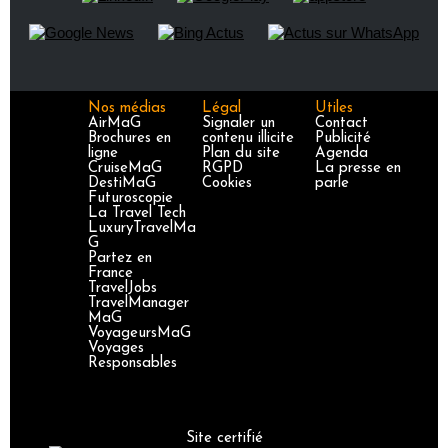
Nos médias
Légal
Utiles
AirMaG
Signaler un
Contact
Brochures en
contenu illicite
Publicité
ligne
Plan du site
Agenda
CruiseMaG
RGPD
La presse en
DestiMaG
Cookies
parle
Futuroscopie
La Travel Tech
LuxuryTravelMa
G
Partez en
France
TravelJobs
TravelManager
MaG
VoyageursMaG
Voyages
Responsables
Site certifié