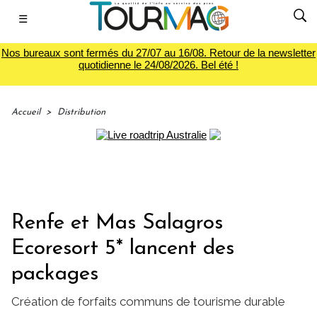
☰
Nos bureaux sont fermés du 27/07 au 16/08. Retour de la newsletter
quotidienne le 24/08/2026. Bel été !
Accueil
>
Distribution
Renfe et Mas Salagros
Ecoresort 5* lancent des
packages
Création de forfaits communs de tourisme durable