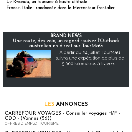
Le Rwanda, un tourisme à haute altitude
France, Italie : randonnée dans le Mercantour frontalier
BRAND NEWS
Une route, des voix, un regard : suivez l’Outback
australien en direct sur TourMaG
À partir du 24 juillet, TourMaG
suivra une expédition de plus de
5 000 kilomètres à travers...
LES
ANNONCES
CARREFOUR VOYAGES - Conseiller voyages H/F -
CDD - (Vannes (56))
OFFRES D'EMPLOI TOURISME