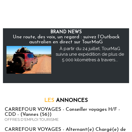
BRAND NEWS
Une route, des voix, un regard : suivez l’Outback
australien en direct sur TourMaG
À partir du 24 juillet, TourMaG
suivra une expédition de plus de
5 000 kilomètres à travers...
LES
ANNONCES
CARREFOUR VOYAGES - Conseiller voyages H/F -
CDD - (Vannes (56))
OFFRES D'EMPLOI TOURISME
CARREFOUR VOYAGES - Alternant(e) Chargé(e) de