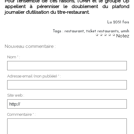
Pour l’ensemble de ces raisons, l’UMIH et le groupe Up
appellent à pérenniser le doublement du plafond
journalier d’utilisation du titre-restaurant.
Lu 2051 fois
Tags
:
restaurant
,
ticket restaurants
,
umih
Notez
Nouveau commentaire :
Nom * :
Adresse email (non publiée) * :
Site web :
Commentaire * :