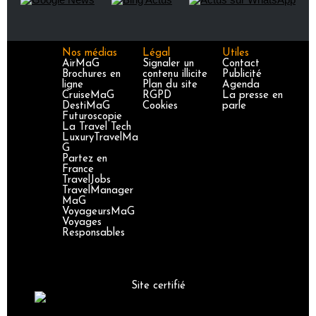
Nos médias
Légal
Utiles
AirMaG
Signaler un
Contact
Brochures en
contenu illicite
Publicité
ligne
Plan du site
Agenda
CruiseMaG
RGPD
La presse en
DestiMaG
Cookies
parle
Futuroscopie
La Travel Tech
LuxuryTravelMa
G
Partez en
France
TravelJobs
TravelManager
MaG
VoyageursMaG
Voyages
Responsables
Site certifié