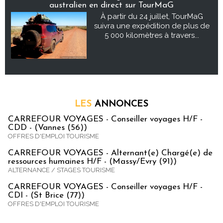
australien en direct sur TourMaG
À partir du 24 juillet, TourMaG
suivra une expédition de plus de
5 000 kilomètres à travers...
LES
ANNONCES
CARREFOUR VOYAGES - Conseiller voyages H/F -
CDD - (Vannes (56))
OFFRES D'EMPLOI TOURISME
CARREFOUR VOYAGES - Alternant(e) Chargé(e) de
ressources humaines H/F - (Massy/Evry (91))
ALTERNANCE / STAGES TOURISME
CARREFOUR VOYAGES - Conseiller voyages H/F -
CDI - (St Brice (77))
OFFRES D'EMPLOI TOURISME