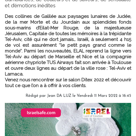
et d’émotions inédites
Des collines de Galilée aux paysages lunaires de Judée,
de la mer Morte et du Jourdain aux splendides fonds
sous-marins d’Eilat-Mer Rouge, de la majestueuse
Jérusalem, Capitale de toutes les mémoires à la trépidante
Tel-Aviv, cité qui ne dort jamais… Israël, à seulement 4 h15
de vol est assurément ‘’le petit pays grand comme le
monde’’. Parmi les nouveautés, ELAL reprend la ligne vers
Tel-Aviv au départ de Marseille et Nice et la compagnie
aérienne chypriote TUS Airways fait son arrivée à Toulouse
et ouvre deux lignes au départ de la ville rose : Tel-Aviv et
Larnaca.
Venez nous rencontrer sur le salon Ditex 2022 et découvrir
tout ce que l’on a à offrir à vos clients.
Rédigé par
Jean DA LUZ
le Vendredi 11 Mars 2022 à 16:45