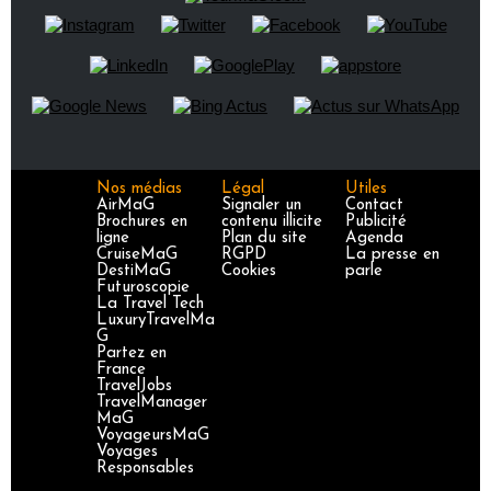
Nos médias
Légal
Utiles
AirMaG
Signaler un
Contact
Brochures en
contenu illicite
Publicité
ligne
Plan du site
Agenda
CruiseMaG
RGPD
La presse en
DestiMaG
Cookies
parle
Futuroscopie
La Travel Tech
LuxuryTravelMa
G
Partez en
France
TravelJobs
TravelManager
MaG
VoyageursMaG
Voyages
Responsables