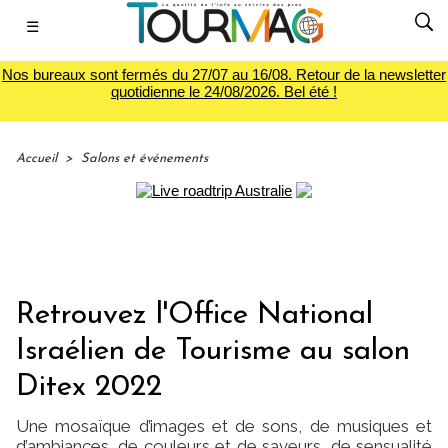
☰
Nos bureaux sont fermés du 27/07 au 16/08. Retour de la newsletter
quotidienne le 24/08/2026. Bel été !
Accueil
>
Salons et événements
Retrouvez l'Office National
Israélien de Tourisme au salon
Ditex 2022
Une mosaïque d’images et de sons, de musiques et
d’ambiances, de couleurs et de saveurs, de sensualité