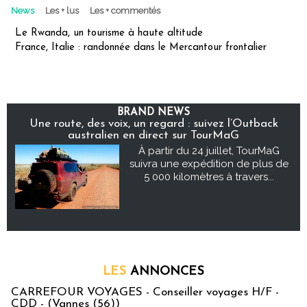
News
Les + lus
Les + commentés
Le Rwanda, un tourisme à haute altitude
France, Italie : randonnée dans le Mercantour frontalier
BRAND NEWS
Une route, des voix, un regard : suivez l’Outback
australien en direct sur TourMaG
À partir du 24 juillet, TourMaG
suivra une expédition de plus de
5 000 kilomètres à travers...
LES
ANNONCES
CARREFOUR VOYAGES - Conseiller voyages H/F -
CDD - (Vannes (56))