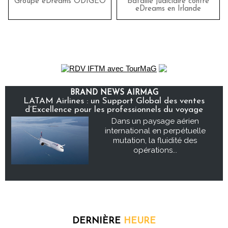
Groupe eDreams ODIGEO
bataille judiciaire contre
eDreams en Irlande
BRAND NEWS AIRMAG
LATAM Airlines : un Support Global des ventes
d’Excellence pour les professionnels du voyage
Dans un paysage aérien
international en perpétuelle
mutation, la fluidité des
opérations...
DERNIÈRE
HEURE