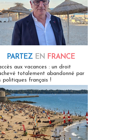
PARTEZ
EN
FRANCE
 en France
accès aux vacances : un droit
achevé totalement abandonné par
s politiques français !