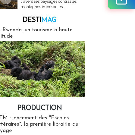
travers ses paysages contrastés,
montagnes imposantes,...
DESTI
MAG
MAG
 Rwanda, un tourisme à haute
titude
PRODUCTION
ion
TM : lancement des "Escales
ttéraires", la première librairie du
oyage