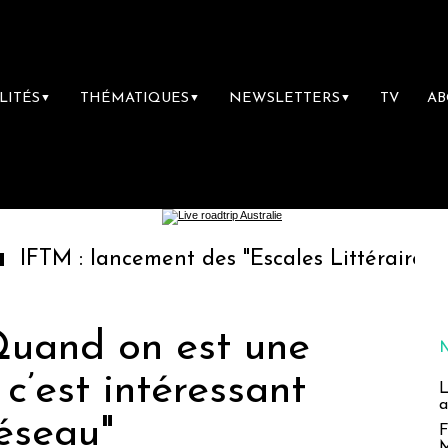
LITÉS
THÉMATIQUES
NEWSLETTERS
TV
A
▼
▼
▼
lancement des "Escales Littéraires", la premiè
"Quand on est une
c’est intéressant
L
a
réseau"
F
M