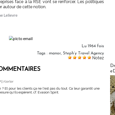
prises face à la RSE vont se renforcer. Les politiques
r autour de cette notion.
ne Lelievre
Lu 1964 fois
Tags
:
manor
,
Steph’y Travel Agency
Notez
AirMa
Dr
OMMENTAIRES
e
7
|
Alerter
n ? Et pour les clients ça ne l'est pas du tout. Ca leur garantit une
re qu'ils espèrent, cf. Evasion Spirit.