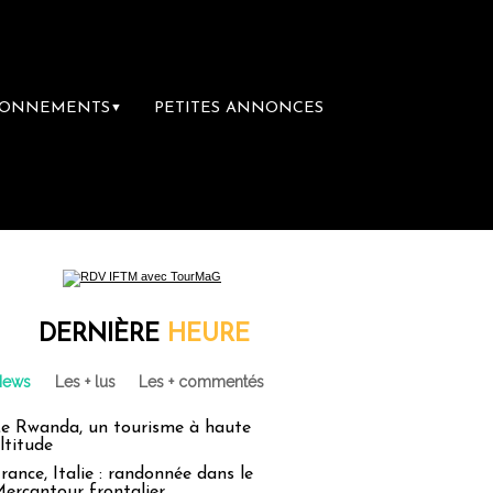
BONNEMENTS
PETITES ANNONCES
▼
re librairie du voyage
Le groupe Sainte-C
DERNIÈRE
HEURE
News
Les + lus
Les + commentés
e Rwanda, un tourisme à haute
ltitude
rance, Italie : randonnée dans le
ercantour frontalier