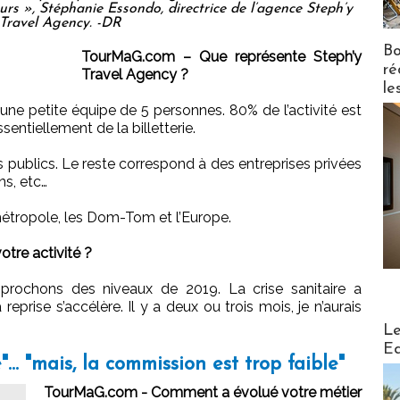
urs », Stéphanie Essondo, directrice de l’agence Steph’y
Travel Agency. -DR
Bo
TourMaG.com – Que représente Steph’y
ré
Travel Agency ?
le
e petite équipe de 5 personnes. 80% de l’activité est
ssentiellement de la billetterie.
publics. Le reste correspond à des entreprises privées
ns, etc…
 métropole, les Dom-Tom et l’Europe.
re activité ?
prochons des niveaux de 2019. La crise sanitaire a
eprise s’accélère. Il y a deux ou trois mois, je n’aurais
Distribu
Le
Ed
"... "mais, la commission est trop faible"
TourMaG.com - Comment a évolué votre métier