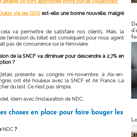
affaires se sont appropriés notre portail collaboratif"
 Ouigo via les GDS
est-elle une bonne nouvelle, malgré
Actus V
De
d’
 cela va permettre de satisfaire nos clients. Mais, la
fo
de l’émission du billet est conséquent pour nous agent
it pas de concurrence sur le ferroviaire.
on de la SNCF va diminuer pour descendre à 2,7% en
ption ?
’étais présente au congrès mi-novembre, à Aix-en-
grès ont été houleux avec la SNCF et Air France. La
her du lest. Ce n’est pas simple.
el. Idem avec l’instauration de NDC.
s choses en place pour faire bouger les
Webinai
La
e
NDC
?