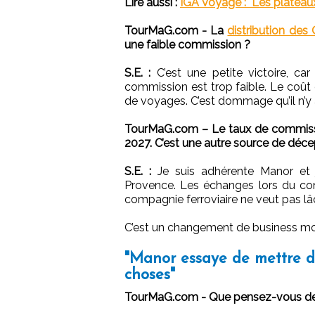
Lire aussi :
IGA Voyage : "Les plateaux 
TourMaG.com - La
distribution des
une faible commission ?
S.E. :
C’est une petite victoire, car
commission est trop faible. Le coût 
de voyages. C’est dommage qu’il n’y a
TourMaG.com – Le taux de commissi
2027. C’est une autre source de déce
S.E. :
Je suis adhérente Manor et j
Provence. Les échanges lors du con
compagnie ferroviaire ne veut pas lâc
C’est un changement de business mod
"Manor essaye de mettre de
choses"
TourMaG.com - Que pensez-vous d