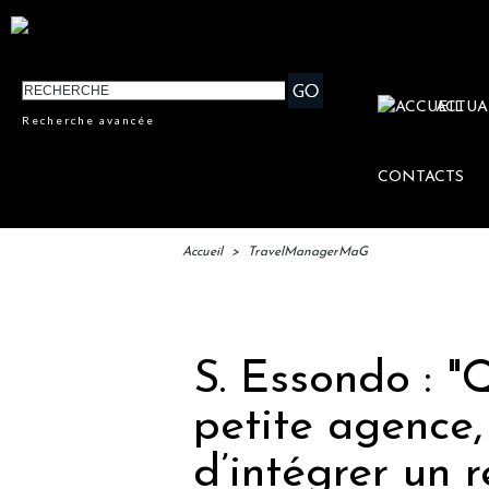
ACTUA
Recherche avancée
CONTACTS
Accueil
>
TravelManagerMaG
IFTM : 
S. Essondo : 
petite agence, 
d’intégrer un 