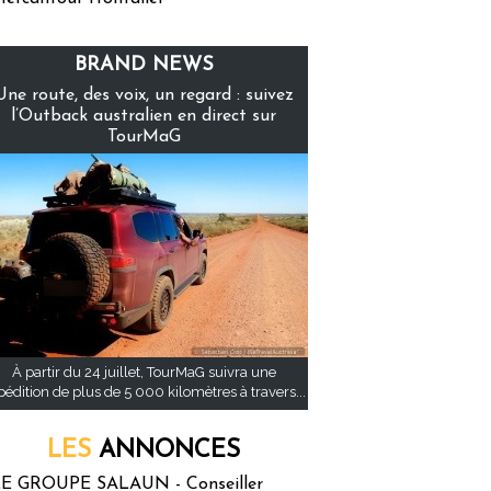
BRAND NEWS
Une route, des voix, un regard : suivez
l’Outback australien en direct sur
TourMaG
À partir du 24 juillet, TourMaG suivra une
pédition de plus de 5 000 kilomètres à travers...
LES
ANNONCES
E GROUPE SALAUN - Conseiller