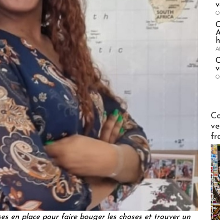
v
O
A
h
A
C
v
O
Publi-n
Co
ve
fr
s en place pour faire bouger les choses et trouver un