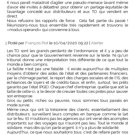
Il nous paraît maladroit d’agiter une pseudo-menace (avant même
d’avoir été invités à débattre) pour obtenir un partage équitable de
l’avantage concédé aux distributeurs et aux TO qui vendent en
direct.
Nous refusons les rapports de force . Cela fait partie du passé !
Réunissons-nous tous ensemble très rapidement et trouvons le
«modus operandi» qui convienne à tous.
3.
Posté par
François Piot
le 10/04/2020 09:22
|
Alerter
Les TO sont les grands perdants de l'ordonnance, et il y a peu de
chance pour que le Gouvernement revienne sur le texte. Ni qu'un
tribunal donne une interprétation très différente de ce que tout le
monde a bien compris.
La faillite n'est pas une fatalité : il existe aujourd'hui de multiples
moyens d'obtenir des aides de l'état et des partenaires financiers,
par le chômage partiel, le report des charges sociales et de l'IS, des
échéances de loyers et de crédits-baux, et enfin, surtout, les prêts
garantis par l'état (PGE). Chaque chef d'entreprise, quelle que soit la
taille de celle-ci, a le devoir de creuser toutes ces pistes pour sauver
son entreprise.
Gros ou petits, riches ou pauvres, nous sommes tous passés en
mode survie.
Même ceux qui ont la trésorerie des clients, essentiellement des
distributeurs, surveillent leurs comptes en banque comme le lait
sur le feu. Et n'oublions pas les agences qui ont versé des acomptes
importants sur des voyages qui n'auront pas lieu. Tout le monde st
solidaire, mais dès qu'on parle argent, il n'y a plus de solidarité.
Aujourd'hui, ce que nous souhaitons tous, c'est de refaire partir nos