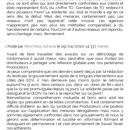
plus, ce sont elles qui sont directement confrontées aux clients et
elles représentent 80% du chiffre TO. Combien de TO restera-t'il
dans plusieurs mois? La solidarité, oui: tout le monde a agi en ce
sens dès le début. Mais des menaces, certainement pas. Les
réseaux n'ont pas "apprécié" cette missive. Les agences
n'apprécient pas non plus les méthodes comparables à du
harcèlement de certains. TourCom et d'autres réseaux ont répondu,
sans chantage, mais...fermement.
2.
Posté par
Minchella Adriana
le 09/04/2020 14:33
|
Alerter
Avant de faire travailler des avocats sur un détricotage de
l’ordonnance il aurait mieux valu, peut-être, que vous invitiez les
distributeurs à partager une réflexion globale avec nos partenaires
Producteurs.
Je peux comprendre que ces derniers soient déçus par la rédaction
du texte par le gouvernement après de si longues interventions aux
côtés des EDV, il n’en demeure pas moins qu’on se retrouve
aujourd’hui 9 avril, dans certains cas, dans un «bras de fer» alors
que la loi est promulguée depuis 15 jours. La solidarité passe par le
dialogue et le CEDIV n’a rien à se reprocher sur ce point !
Bienveillance, compréhension mutuelle et bons sens sont les
règles qui prévalent en de telles circonstances. Il est certainement
difficile d’obtenir au sein du syndicat des Producteurs une position
unique sur l'application des mesures dérogatoires mais nous y
sommes également confrontés dans nos groupements et nous le
gérons avec détermination et lucidité en informant, formant et
dialoguant en permanence ( et c’est énormément de travail !)avec
nos adhérents.