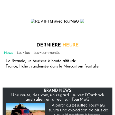
DERNIÈRE
HEURE
News
Les + lus
Les + commentés
Le Rwanda, un tourisme à haute altitude
France, Italie : randonnée dans le Mercantour frontalier
BRAND NEWS
Une route, des voix, un regard : suivez l’Outback
australien en direct sur TourMaG
À partir du 24 juillet, TourMaG
suivra une expédition de plus de