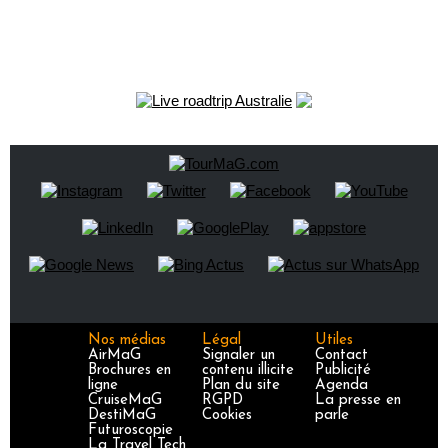
Nos médias
Légal
Utiles
AirMaG
Signaler un
Contact
Brochures en
contenu illicite
Publicité
ligne
Plan du site
Agenda
CruiseMaG
RGPD
La presse en
DestiMaG
Cookies
parle
Futuroscopie
La Travel Tech