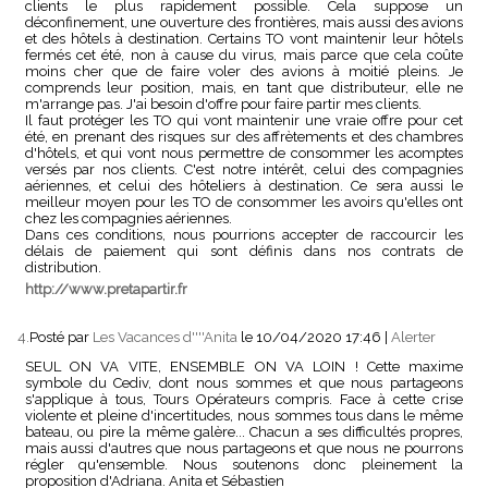
clients le plus rapidement possible. Cela suppose un
déconfinement, une ouverture des frontières, mais aussi des avions
et des hôtels à destination. Certains TO vont maintenir leur hôtels
fermés cet été, non à cause du virus, mais parce que cela coûte
moins cher que de faire voler des avions à moitié pleins. Je
comprends leur position, mais, en tant que distributeur, elle ne
m'arrange pas. J'ai besoin d'offre pour faire partir mes clients.
Il faut protéger les TO qui vont maintenir une vraie offre pour cet
été, en prenant des risques sur des affrètements et des chambres
d'hôtels, et qui vont nous permettre de consommer les acomptes
versés par nos clients. C'est notre intérêt, celui des compagnies
aériennes, et celui des hôteliers à destination. Ce sera aussi le
meilleur moyen pour les TO de consommer les avoirs qu'elles ont
chez les compagnies aériennes.
Dans ces conditions, nous pourrions accepter de raccourcir les
délais de paiement qui sont définis dans nos contrats de
distribution.
http://www.pretapartir.fr
4.
Posté par
Les Vacances d''''Anita
le 10/04/2020 17:46
|
Alerter
SEUL ON VA VITE, ENSEMBLE ON VA LOIN ! Cette maxime
symbole du Cediv, dont nous sommes et que nous partageons
s'applique à tous, Tours Opérateurs compris. Face à cette crise
violente et pleine d'incertitudes, nous sommes tous dans le même
bateau, ou pire la même galère... Chacun a ses difficultés propres,
mais aussi d'autres que nous partageons et que nous ne pourrons
régler qu'ensemble. Nous soutenons donc pleinement la
proposition d'Adriana. Anita et Sébastien