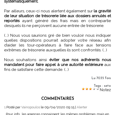
systématiquement.
Par ailleurs, ceux-ci nous alertent également sur
la gravité
de leur situation de trésorerie liée aux dossiers annulés et
reportés
ayant généré des frais mais en contrepartie
desquels ils ne perçoivent aucune entrée de trésorerie.
(...) Nous vous saurions gré de bien vouloir nous indiquer
quelles dispositions pourrait adopter votre réseau afin
d’aider les tour-opérateurs à faire face aux tensions
extrêmes de trésorerie auxquelles ils sont confrontés. (...)
Nous souhaitons ainsi
éviter que nos adhérents nous
mandatent pour faire appel à une autorité extérieure
aux
fins de satisfaire cette demande. (...)
Lu 7035 fois
Tags
:
seto
Notez
COMMENTAIRES
1.
Posté par
Vainopoulos
le 09/04/2020 09:15
|
Alerter
Pour info, les agences connaissent les mêmes problèmes mais en