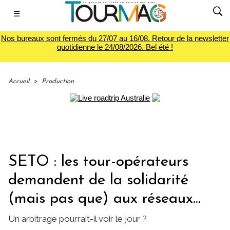
☰
Nos bureaux sont fermés du 27/07 au 16/08. Retour de la newsletter
quotidienne le 24/08/2026. Bel été !
Accueil
>
Production
SETO : les tour-opérateurs
demandent de la solidarité
(mais pas que) aux réseaux...
Un arbitrage pourrait-il voir le jour ?