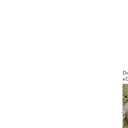
AirMa
Dr
e