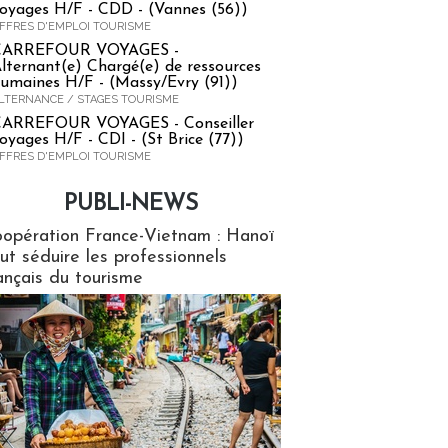
oyages H/F - CDD - (Vannes (56))
FFRES D'EMPLOI TOURISME
CARREFOUR VOYAGES -
lternant(e) Chargé(e) de ressources
umaines H/F - (Massy/Evry (91))
LTERNANCE / STAGES TOURISME
ARREFOUR VOYAGES - Conseiller
oyages H/F - CDI - (St Brice (77))
FFRES D'EMPLOI TOURISME
PUBLI-NEWS
ews
opération France-Vietnam : Hanoï
ut séduire les professionnels
ançais du tourisme