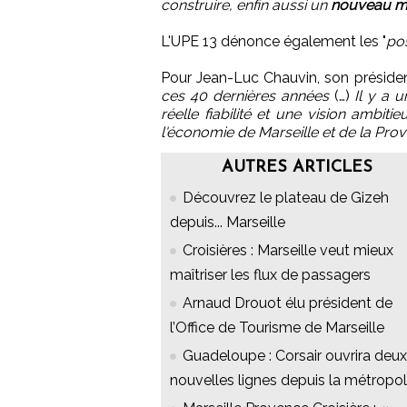
construire, enfin aussi un
nouveau m
L'UPE 13 dénonce également les "
po
Pour Jean-Luc Chauvin, son président,
ces 40 dernières années
(…)
Il y a 
réelle fiabilité et une vision amb
l'économie de Marseille et de la Pro
AUTRES ARTICLES
Découvrez le plateau de Gizeh
depuis... Marseille
Croisières : Marseille veut mieux
maîtriser les flux de passagers
Arnaud Drouot élu président de
l’Office de Tourisme de Marseille
Guadeloupe : Corsair ouvrira deux
nouvelles lignes depuis la métropo