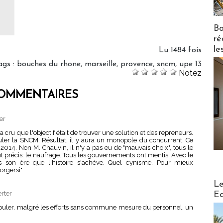
Bo
ré
le
Lu 1484 fois
ags
:
bouches du rhone
,
marseille
,
provence
,
sncm
,
upe 13
Notez
OMMENTAIRES
er
cru que l'objectif était de trouver une solution et des repreneurs.
 couler la SNCM. Résultat, il y aura un monopole du concurrent. Ce
é 2014. Non M. Chauvin, il n'y a pas eu de "mauvais choix", tous le
but précis: le naufrage. Tous les gouvernements ont mentis. Avec le
us son ère que l'histoire s'achève. Quel cynisme. Pour mieux
orgersi"
Distribu
Le
erter
Ed
 couler, malgré les efforts sans commune mesure du personnel, un