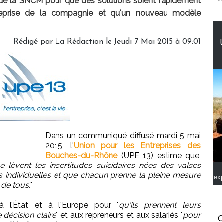
s de la SNCM pour que des solutions soient rapidement
reprise de la compagnie et qu'un nouveau modèle
Rédigé par
La Rédaction
le Jeudi 7 Mai 2015 à 09:01
Dans un communiqué diffusé mardi 5 mai
2015, l'
Union pour les Entreprises des
Bouches-du-Rhône
(UPE 13) estime que,
e lèvent les incertitudes suicidaires nées des valses
s individuelles et que chacun prenne la pleine mesure
ex
 de tous.
"
à l’État et à l'Europe pour "
qu'ils prennent leurs
 décision claire
" et aux repreneurs et aux salariés "
pour
C