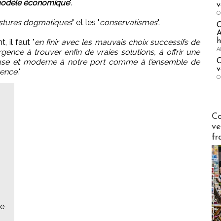
odèle économique
".
v
O
stures dogmatiques
" et les "
conservatismes
".
A
h
 il faut "
en finir avec les mauvais choix successifs de
A
urgence à trouver enfin de vraies solutions, à offrir une
C
itieuse et moderne à notre port comme à l'ensemble de
v
vence.
"
O
Publi-n
Co
ve
fr
le