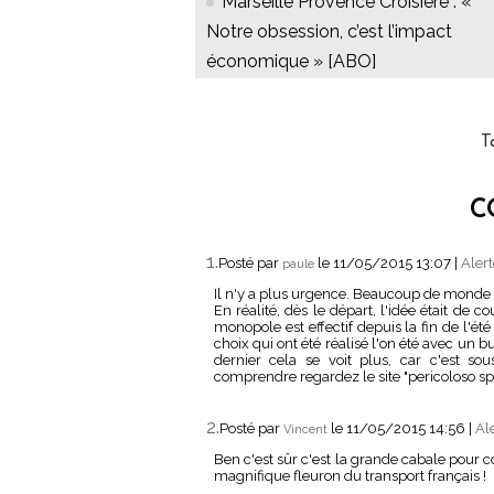
Marseille Provence Croisière : «
Notre obsession, c’est l’impact
économique » [ABO]
T
C
1.
Posté par
le 11/05/2015 13:07
|
Alert
paule
Il n'y a plus urgence. Beaucoup de monde a 
En réalité, dès le départ, l'idée était de
monopole est effectif depuis la fin de l'ét
choix qui ont été réalisé l'on été avec un 
dernier cela se voit plus, car c'est so
comprendre regardez le site "pericoloso sp
2.
Posté par
le 11/05/2015 14:56
|
Al
Vincent
Ben c'est sûr c'est la grande cabale pour
magnifique fleuron du transport français !