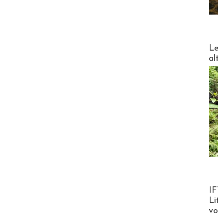
DESTI
Le
al
Product
IF
Li
v