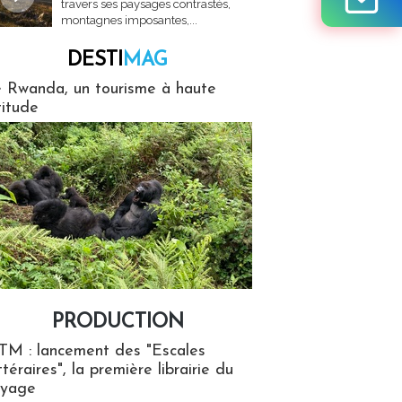
travers ses paysages contrastés,
montagnes imposantes,...
DESTI
MAG
MAG
 Rwanda, un tourisme à haute
titude
PRODUCTION
ion
TM : lancement des "Escales
ttéraires", la première librairie du
oyage