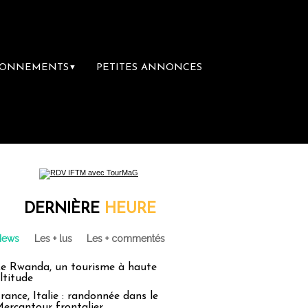
BONNEMENTS
PETITES ANNONCES
▼
DERNIÈRE
HEURE
News
Les + lus
Les + commentés
e Rwanda, un tourisme à haute
ltitude
rance, Italie : randonnée dans le
ercantour frontalier