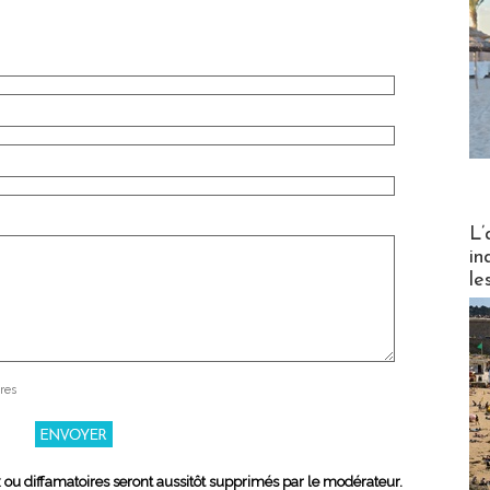
Partez
L’
in
le
res
x ou diffamatoires seront aussitôt supprimés par le modérateur.