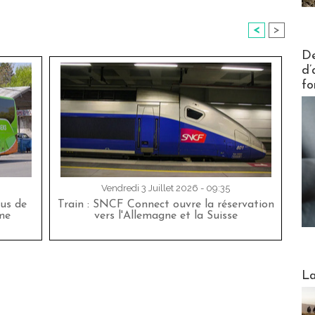
<
>
Actus V
De
d’
fo
Vendredi 3 Juillet 2026 - 09:35
bus de
Train : SNCF Connect ouvre la réservation
me
vers l'Allemagne et la Suisse
Webinai
La