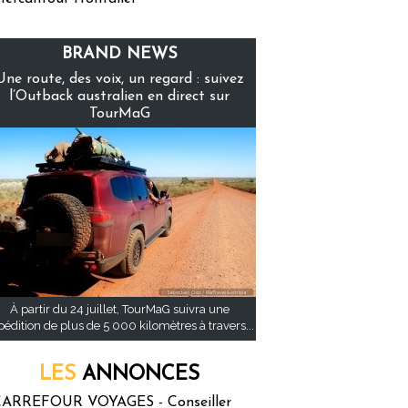
BRAND NEWS
Une route, des voix, un regard : suivez
l’Outback australien en direct sur
TourMaG
À partir du 24 juillet, TourMaG suivra une
pédition de plus de 5 000 kilomètres à travers...
LES
ANNONCES
ARREFOUR VOYAGES - Conseiller