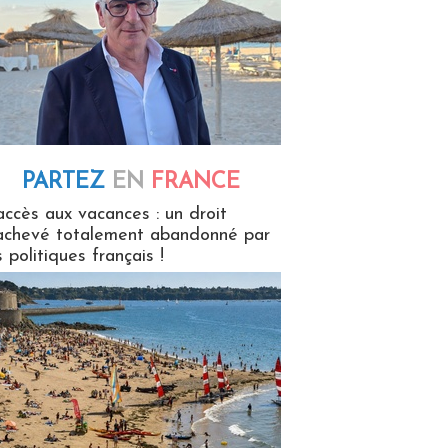
PARTEZ
EN
FRANCE
 en France
accès aux vacances : un droit
achevé totalement abandonné par
s politiques français !