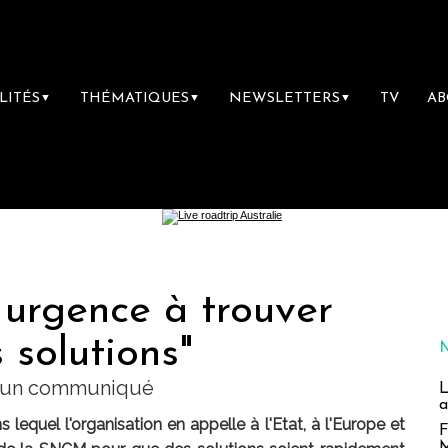
LITÉS
THÉMATIQUES
NEWSLETTERS
TV
A
▼
▼
▼
 urgence à trouver
 solutions"
ns un communiqué
L
a
equel l'organisation en appelle à l'Etat, à l'Europe et
F
M