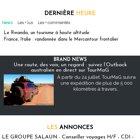
DERNIÈRE
HEURE
News
Les + lus
Les + commentés
Le Rwanda, un tourisme à haute altitude
France, Italie : randonnée dans le Mercantour frontalier
BRAND NEWS
Une route, des voix, un regard : suivez l’Outback
australien en direct sur TourMaG
À partir du 24 juillet, TourMaG suivra
une expédition de plus de 5 000
kilomètres à travers...
LES
ANNONCES
LE GROUPE SALAUN - Conseiller voyages H/F - CDI -