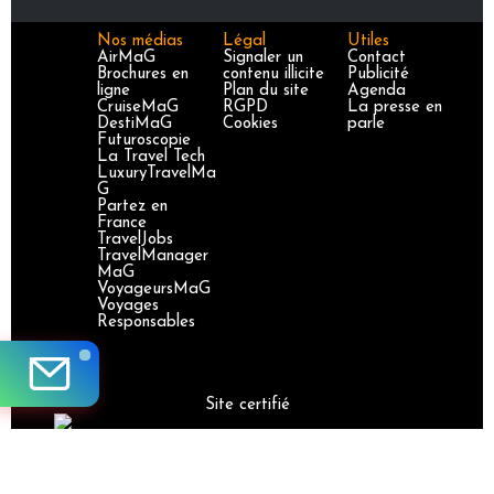
Nos médias
Légal
Utiles
AirMaG
Signaler un
Contact
Brochures en
contenu illicite
Publicité
ligne
Plan du site
Agenda
CruiseMaG
RGPD
La presse en
DestiMaG
Cookies
parle
Futuroscopie
La Travel Tech
LuxuryTravelMa
G
Partez en
France
TravelJobs
TravelManager
MaG
VoyageursMaG
Voyages
Responsables
Site certifié