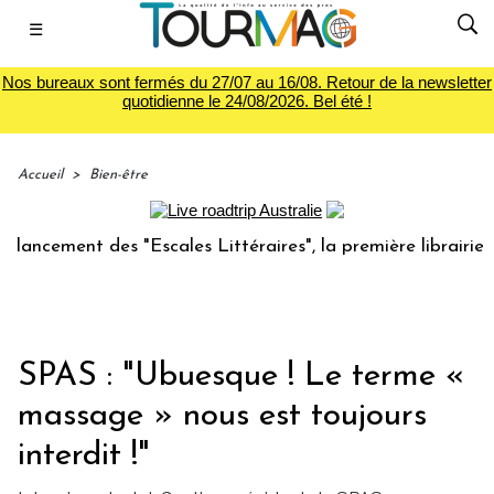
☰
Nos bureaux sont fermés du 27/07 au 16/08. Retour de la newsletter
quotidienne le 24/08/2026. Bel été !
Accueil
>
Bien-être
ent des "Escales Littéraires", la première librairie du voya
SPAS : "Ubuesque ! Le terme «
massage » nous est toujours
interdit !"