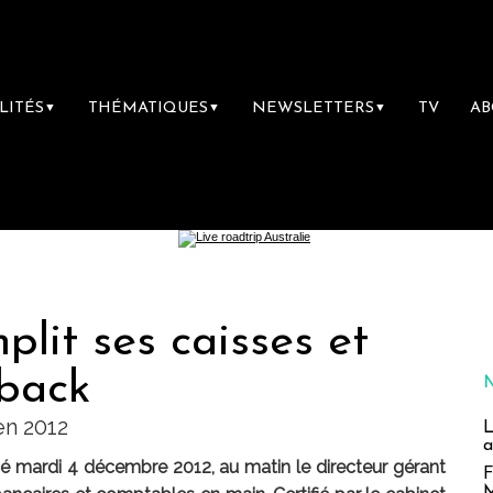
LITÉS
THÉMATIQUES
NEWSLETTERS
TV
A
▼
▼
▼
plit ses caisses et
-back
en 2012
L
a
mé mardi 4 décembre 2012, au matin le directeur gérant
F
M