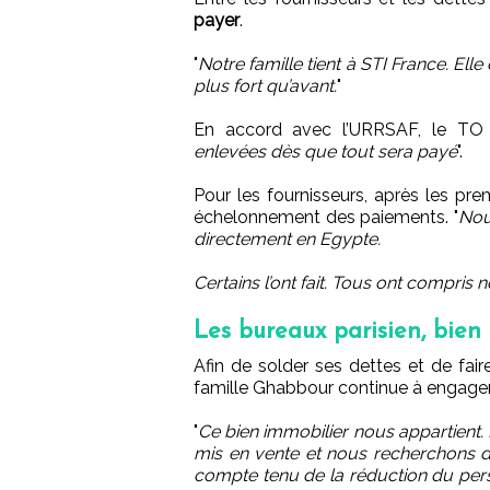
payer
.
"
Notre famille tient à STI France. Ell
plus fort qu’avant.
"
En accord avec l’URRSAF, le TO 
enlevées dès que tout sera payé
".
Pour les fournisseurs, après les pr
échelonnement des paiements. "
Nou
directement en Egypte.
Certains l’ont fait. Tous ont compris n
Les bureaux parisien, bien
Afin de solder ses dettes et de fair
famille Ghabbour continue à engager s
"
Ce bien immobilier nous appartient. I
mis en vente et nous recherchons d
compte tenu de la réduction du per