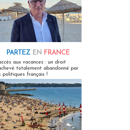
PARTEZ
EN
FRANCE
 en France
accès aux vacances : un droit
achevé totalement abandonné par
s politiques français !