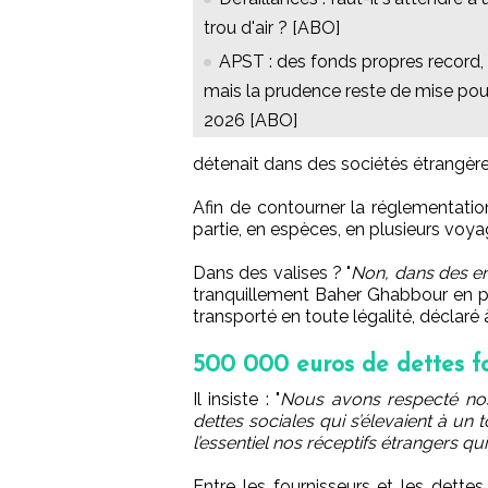
trou d'air ? [ABO]
APST : des fonds propres record,
mais la prudence reste de mise pou
2026 [ABO]
détenait dans des sociétés étrangèr
Afin de contourner la réglementation
partie, en espèces, en plusieurs voya
Dans des valises ? "
Non, dans des en
tranquillement Baher Ghabbour en pr
transporté en toute légalité, déclar
500 000 euros de dettes fo
Il insiste : "
Nous avons respecté n
dettes sociales qui s’élevaient à un
l’essentiel nos réceptifs étrangers q
Entre les fournisseurs et les dettes