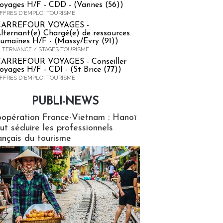
oyages H/F - CDD - (Vannes (56))
FFRES D'EMPLOI TOURISME
CARREFOUR VOYAGES -
lternant(e) Chargé(e) de ressources
umaines H/F - (Massy/Evry (91))
LTERNANCE / STAGES TOURISME
ARREFOUR VOYAGES - Conseiller
oyages H/F - CDI - (St Brice (77))
FFRES D'EMPLOI TOURISME
PUBLI-NEWS
ews
opération France-Vietnam : Hanoï
ut séduire les professionnels
ançais du tourisme