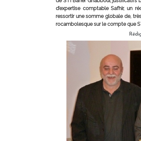
de STI Baher Ghabbour, justificatifs 
d’expertise comptable Safhir, un r
ressortir une somme globale de, trè
rocambolesque sur le compte que STI
Rédig