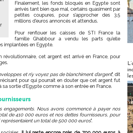
Finalement, les fonds bloqués en Egypte sont
arrivés tant bien que mal, certains quasiment par
petites coupures, pour s’approcher des 3,5
millions d'euros annoncés et attendus.
r
Pour renflouer les caisses de STI France la
famille Ghabbour a vendu les parts qu’elle
es implantées en Egypte.
 révolutionnaire, cet argent est arrivé en France, pour
Partez
ges.
L’
in
veloppes et n’y voyez pas de blanchiment d’argent
", dit
le
écisant pour qui pourrait en douter que cet argent fut
é à sa sortie d’Egypte comme à son entrée en France.
urnisseurs
os engagements. Nous avons commencé à payer nos
 total de 410 000 euros et nos dettes fournisseurs, pour
ui représentaient un total de 500 000 euros
".
 sociales,
il lui reste encore près de 700 000 euros à