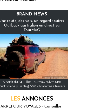
BRAND NEWS
Une route, des voix, un regard : suivez
l’Outback australien en direct sur
TourMaG
À partir du 24 juillet, TourMaG suivra une
pédition de plus de 5 000 kilomètres à travers...
LES
ANNONCES
ARREFOUR VOYAGES - Conseiller