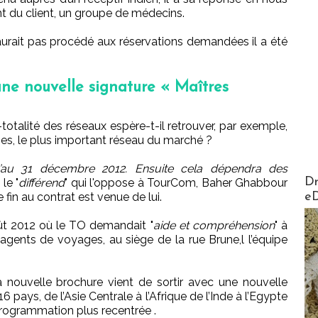
t du client, un groupe de médecins.
aurait pas procédé aux réservations demandées il a été
ne nouvelle signature « Maîtres
-totalité des réseaux espère-t-il retrouver, par exemple,
es, le plus important réseau du marché ?
u’au 31 décembre 2012. Ensuite cela dépendra des
AirMa
Dr
le "
différend
" qui l'oppose à TourCom, Baher Ghabbour
e
re fin au contrat est venue de lui.
ût 2012 où le TO demandait "
aide et compréhension
" à
s agents de voyages, au siège de la rue Brune,l l’équipe
a nouvelle brochure vient de sortir avec une nouvelle
 pays, de l’Asie Centrale à l’Afrique de l’Inde à l’Egypte
rogrammation plus recentrée .