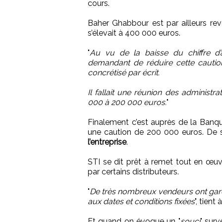
cours.
Baher Ghabbour est par ailleurs rev
s’élevait à 400 000 euros.
"
Au vu de la baisse du chiffre d’
demandant de réduire cette caution
concrétisé par écrit.
Il fallait une réunion des administr
000 à 200 000 euros.
"
Finalement c’est auprès de la Banq
une caution de 200 000 euros. De
l’entreprise
.
STI se dit prêt à remet tout en œuv
par certains distributeurs.
"
De très nombreux vendeurs ont gardé
aux dates et conditions fixées
", tien
Et quand on évoque un "
souci
" surv