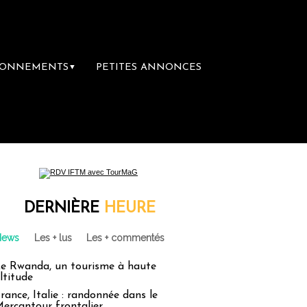
BONNEMENTS
PETITES ANNONCES
▼
DERNIÈRE
HEURE
News
Les + lus
Les + commentés
e Rwanda, un tourisme à haute
ltitude
rance, Italie : randonnée dans le
ercantour frontalier