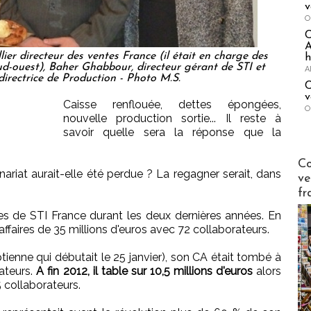
v
O
A
er directeur des ventes France (il était en charge des
h
ud-ouest), Baher Ghabbour, directeur gérant de STI et
A
irectrice de Production - Photo M.S.
C
v
Caisse renflouée, dettes épongées,
O
nouvelle production sortie... Il reste à
savoir quelle sera la réponse que la
Publi-n
Co
ariat aurait-elle été perdue ? La regagner serait, dans
ve
fr
es de STI France durant les deux dernières années. En
affaires de 35 millions d'euros avec 72 collaborateurs.
tienne qui débutait le 25 janvier), son CA était tombé à
ateurs.
A fin 2012, il table sur 10,5 millions d'euros
alors
5 collaborateurs.