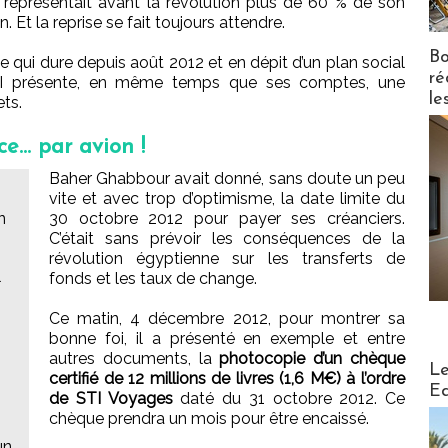
ui représentait avant la révolution plus de 60 % de son
n. Et la reprise se fait toujours attendre.
Bo
qui dure depuis août 2012 et en dépit d’un plan social
ré
, STI présente, en même temps que ses comptes, une
le
ets.
ce… par avion !
Baher Ghabbour avait donné, sans doute un peu
vite et avec trop d’optimisme, la date limite du
n
30 octobre 2012 pour payer ses créanciers.
C’était sans prévoir les conséquences de la
révolution égyptienne sur les transferts de
l
fonds et les taux de change.
Ce matin, 4 décembre 2012, pour montrer sa
bonne foi, il a présenté en exemple et entre
autres documents, la
photocopie d’un chèque
Distribu
Le
certifié de 12 millions de livres (1,6 M€) à l’ordre
Ed
de STI Voyages
daté du 31 octobre 2012. Ce
chèque prendra un mois pour être encaissé.
un