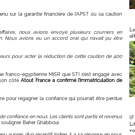
enu sur la garantie financière de l’APST où sa caution
DESTI
Le
affaires, nous avions envoyé plusieurs courriers en
al
. Nous avions eu un accord oral qui n’avait pu être
ateurs pour acter la réduction de cette caution de 400
ue franco-egyptienne MISR que STI s’est engagé avec
 son côté
Atout France a confirmé l’immatriculation de
re pour regagner la confiance qui pourrait être perdue
Product
 confiance en nous. Les clients sont partis et revenus
IF
t à souligner Baher Ghabbour.
Li
v
enu auprès d’un réceptif indien, il a sa réponse en nous