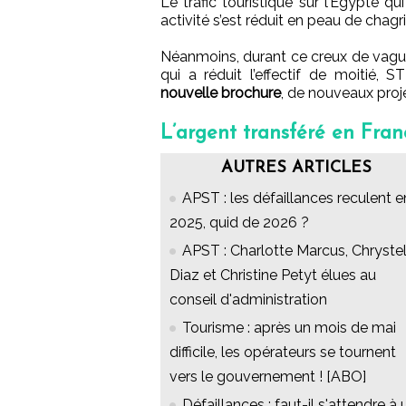
Le trafic touristique sur l’Egypte q
activité s’est réduit en peau de chagri
Néanmoins, durant ce creux de vague 
qui a réduit l’effectif de moitié
nouvelle brochure
, de nouveaux proj
L’argent transféré en Fran
AUTRES ARTICLES
APST : les défaillances reculent e
2025, quid de 2026 ?
APST : Charlotte Marcus, Chryste
Diaz et Christine Petyt élues au
conseil d'administration
Tourisme : après un mois de mai
difficile, les opérateurs se tournent
vers le gouvernement ! [ABO]
Défaillances : faut-il s'attendre à 