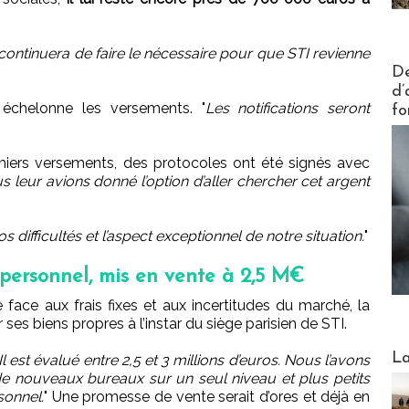
e continuera de faire le nécessaire pour que STI revienne
Actus V
De
d’
échelonne les versements. "
Les notifications seront
fo
emiers versements, des protocoles ont été signés avec
s leur avions donné l’option d’aller chercher cet argent
os difficultés et l’aspect exceptionnel de notre situation.
"
 personnel, mis en vente à 2,5 M€
e face aux frais fixes et aux incertitudes du marché, la
es biens propres à l’instar du siège parisien de STI.
Webinai
La
l est évalué entre 2,5 et 3 millions d’euros. Nous l’avons
e nouveaux bureaux sur un seul niveau et plus petits
sonnel.
" Une promesse de vente serait d’ores et déjà en