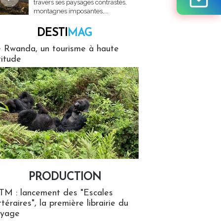
travers ses paysages contrastés,
montagnes imposantes,...
DESTI
MAG
MAG
 Rwanda, un tourisme à haute
titude
PRODUCTION
ion
TM : lancement des "Escales
ttéraires", la première librairie du
oyage