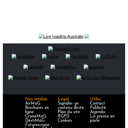
Nos médias
Légal
Utiles
AirMaG
Signaler un
Contact
Brochures en
contenu illicite
Publicité
ligne
Plan du site
Agenda
CruiseMaG
RGPD
La presse en
DestiMaG
Cookies
parle
Futuroscopie