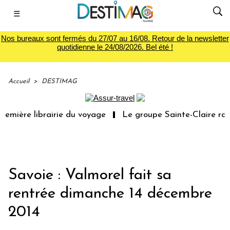
☰
Nos bureaux sont fermés du 27/07 au 16/08. Retour de la newsletter
quotidienne le 24/08/2026. Bel été !
Accueil
>
DESTIMAG
emière librairie du voyage
Le groupe Sainte-Claire rach
Savoie : Valmorel fait sa
rentrée dimanche 14 décembre
2014