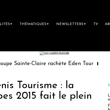
LITÉS
THÉMATIQUES
NEWSLETTERS
TV
A
▼
▼
▼
te-Claire rachète Eden Tour
L’accès aux v
nis Tourisme : la
es 2015 fait le plein
L
a
F
M