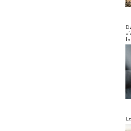
Actus V
De
d’
fo
Webinai
La