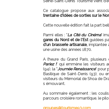
Seine-Saint-Denis Tourisme vient d'é
Ce catalogue propose aux associat
trentaine d'idées de sorties sur le Nor
Cette nouvelle édition fait la part be
Parmi elles : "
La Cité du Cinéma
" im
gares du Nord et de l'Est
guidées pa
d'un brasserie artisanale,
implantée 
une usine des années 1870.
A l’heure du Grand Paris, plusieurs
Pariez !
" qui emmène les visiteurs 
(94), la "
Journée Renaissance
" pour 
Basilique de Saint-Denis (93), ou 
visiteurs du Mémorial de Shoa de Dra
s émouvant.
Au sommaire également : les couliss
parcours croisière romantique, le pil
groupes@tourisme93.com