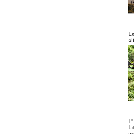
DESTI
Le
al
Product
IF
Li