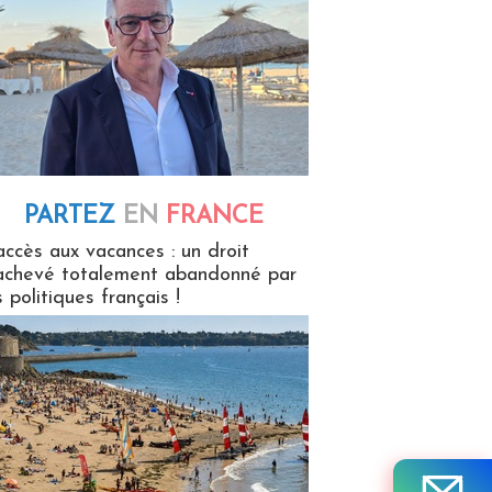
PARTEZ
EN
FRANCE
 en France
accès aux vacances : un droit
achevé totalement abandonné par
s politiques français !