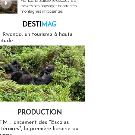
France, la Suisse se découvre à
travers ses paysages contrastés,
montagnes imposantes,...
DESTI
MAG
MAG
 Rwanda, un tourisme à haute
titude
PRODUCTION
ion
TM : lancement des "Escales
ttéraires", la première librairie du