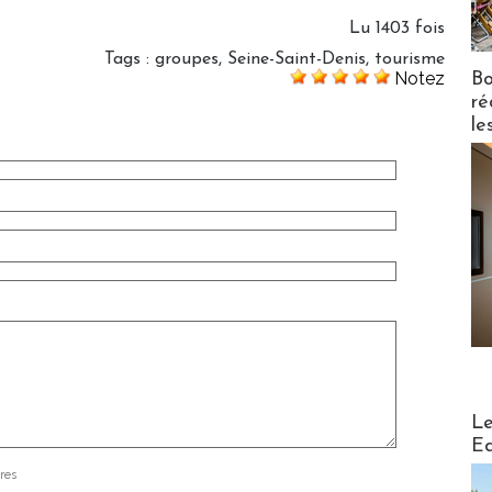
Lu 1403 fois
Tags
:
groupes
,
Seine-Saint-Denis
,
tourisme
Notez
Bo
ré
le
Distribu
Le
Ed
res