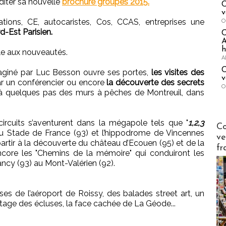
diter sa nouvelle
brochure groupes 2015.
C
v
ions, CE, autocaristes, Cos, CCAS, entreprises une
O
d-Est Parisien.
A
h
lle aux nouveautés.
A
C
aginé par Luc Besson ouvre ses portes,
les visites des
v
r un conférencier ou encore
la découverte des secrets
O
à quelques pas des murs à pêches de Montreuil, dans
 circuits s’aventurent dans la mégapole tels que "
1,2,3
Publi-n
Co
au Stade de France (93) et l’hippodrome de Vincennes
ve
partir à la découverte du château d’Ecouen (95) et de la
fr
encore les "Chemins de la mémoire" qui conduiront les
ncy (93) au Mont-Valérien (92).
es de l’aéroport de Roissy, des balades street art, un
otage des écluses, la face cachée de La Géode...