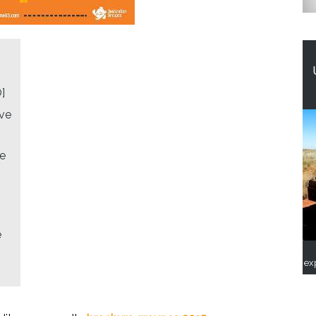
]
uve
ne
e
ex