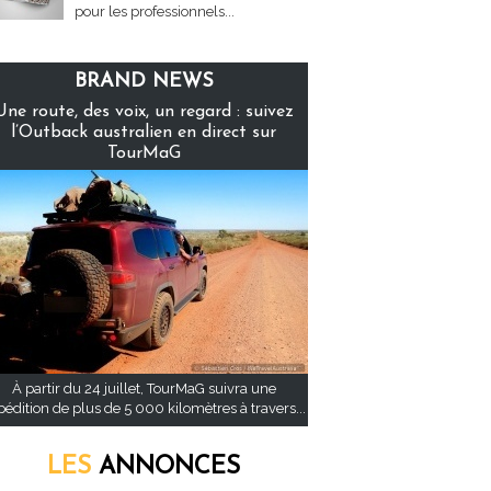
pour les professionnels...
BRAND NEWS
Une route, des voix, un regard : suivez
l’Outback australien en direct sur
TourMaG
À partir du 24 juillet, TourMaG suivra une
pédition de plus de 5 000 kilomètres à travers...
LES
ANNONCES