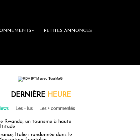
BONNEMENTS
PETITES ANNONCES
▼
acances : un droit inachevé totalement aband
DERNIÈRE
HEURE
News
Les + lus
Les + commentés
e Rwanda, un tourisme à haute
ltitude
rance, Italie : randonnée dans le
ercantour frontalier