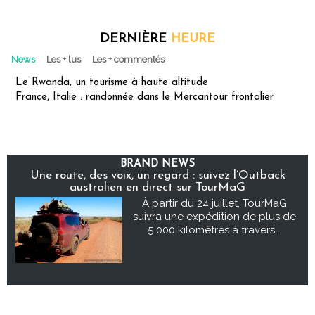
DERNIÈRE
HEURE
News
Les + lus
Les + commentés
Le Rwanda, un tourisme à haute altitude
France, Italie : randonnée dans le Mercantour frontalier
BRAND NEWS
Une route, des voix, un regard : suivez l’Outback
australien en direct sur TourMaG
À partir du 24 juillet, TourMaG
suivra une expédition de plus de
5 000 kilomètres à travers...