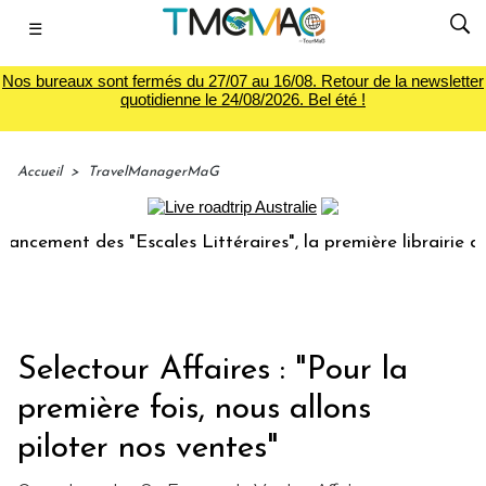
☰
Nos bureaux sont fermés du 27/07 au 16/08. Retour de la newsletter
quotidienne le 24/08/2026. Bel été !
Accueil
>
TravelManagerMaG
ment des "Escales Littéraires", la première librairie du voy
Selectour Affaires : "Pour la
première fois, nous allons
piloter nos ventes"