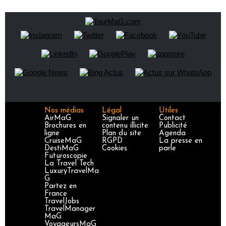
Nos médias
Légal
Utiles
AirMaG
Signaler un
Contact
Brochures en
contenu illicite
Publicité
ligne
Plan du site
Agenda
CruiseMaG
RGPD
La presse en
DestiMaG
Cookies
parle
Futuroscopie
La Travel Tech
LuxuryTravelMa
G
Partez en
France
TravelJobs
TravelManager
MaG
VoyageursMaG