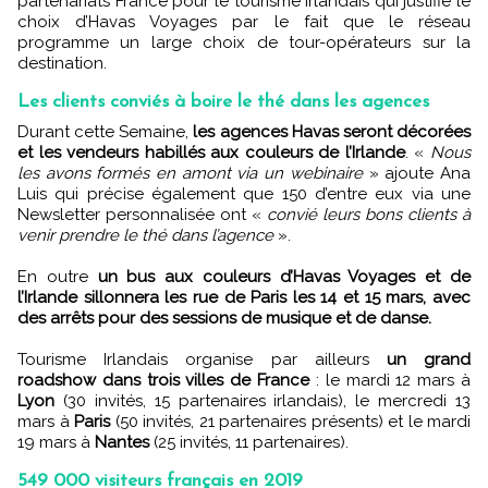
partenariats France pour le tourisme irlandais qui justifie le
choix d’Havas Voyages par le fait que le réseau
programme un large choix de tour-opérateurs sur la
destination.
Les clients conviés à boire le thé dans les agences
Durant cette Semaine,
les agences Havas seront décorées
et les vendeurs habillés aux couleurs de l’Irlande
. «
Nous
les avons formés en amont via un webinaire
» ajoute Ana
Luis qui précise également que 150 d’entre eux via une
Newsletter personnalisée ont «
convié leurs bons clients à
venir prendre le thé dans l’agence
».
En outre
un bus aux couleurs d’Havas Voyages et de
l’Irlande sillonnera les rue de Paris les 14 et 15 mars, avec
des arrêts pour des sessions de musique et de danse.
Tourisme Irlandais organise par ailleurs
un grand
roadshow dans trois villes de France
: le mardi 12 mars à
Lyon
(30 invités, 15 partenaires irlandais), le mercredi 13
mars à
Paris
(50 invités, 21 partenaires présents) et le mardi
19 mars à
Nantes
(25 invités, 11 partenaires).
549 000 visiteurs français en 2019