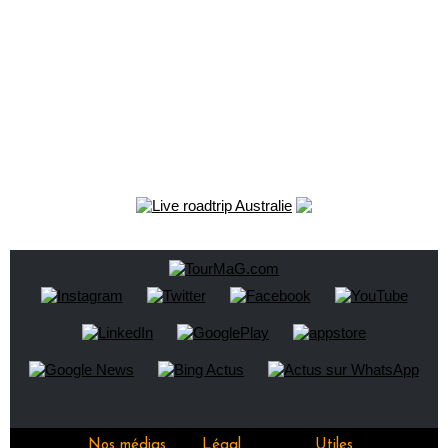
Nos médias
Légal
Utiles