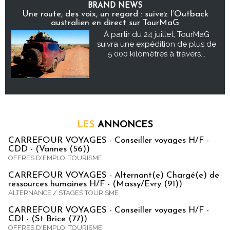
BRAND NEWS
Une route, des voix, un regard : suivez l’Outback
australien en direct sur TourMaG
À partir du 24 juillet, TourMaG
suivra une expédition de plus de
5 000 kilomètres à travers...
LES
ANNONCES
CARREFOUR VOYAGES - Conseiller voyages H/F -
CDD - (Vannes (56))
OFFRES D'EMPLOI TOURISME
CARREFOUR VOYAGES - Alternant(e) Chargé(e) de
ressources humaines H/F - (Massy/Evry (91))
ALTERNANCE / STAGES TOURISME
CARREFOUR VOYAGES - Conseiller voyages H/F -
CDI - (St Brice (77))
OFFRES D'EMPLOI TOURISME