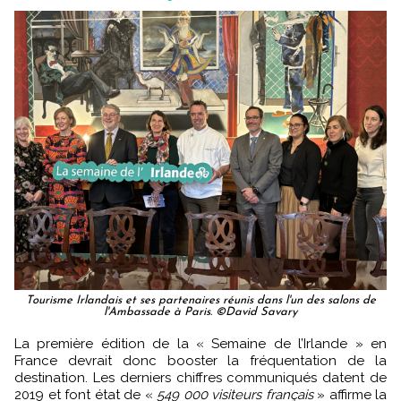
Tourisme Irlandais et ses partenaires réunis dans l'un des salons de
l'Ambassade à Paris. ©David Savary
La première édition de la « Semaine de l’Irlande » en
France devrait donc booster la fréquentation de la
destination. Les derniers chiffres communiqués datent de
2019 et font état de «
549 000 visiteurs français
» affirme la