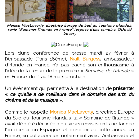
Monica MacLaverty, directrice Europe du Sud du Tourisme Irlandais,
ravie "d'amener l'Irlande en France" l'espace d'une semaine. ©David
Savary
Lors d’une conférence de presse mardi 27 février à
l’Ambassade (Paris 16ème),
Niall Burgess
, ambassadeur
d’Irlande en France, n’a pas caché son enthousiasme à
l’idée de la tenue de la première «
Semaine de l’Irlande
»
en France, du 11 au 18 mars prochain.
Un évènement qui permettra à la destination de
présenter
«
ce qu’elle a de meilleure dans le domaine des arts, du
cinéma et de la musique
».
Comme le rappelle
Monica MacLaverty
, directrice Europe
du Sud du Tourisme Irlandais, la « Semaine de l’Irlande »
avait déjà été déclinée à plusieurs reprises en Italie, lancée
l’an dernier en Espagne, et donc initiée cette année en
France, en collaboration notamment avec l’Ambassade et