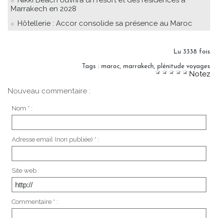
Nikki Beach ouvrira un resort et des résidences à
Marrakech en 2028
Hôtellerie : Accor consolide sa présence au Maroc
Lu 3338 fois
Tags
:
maroc
,
marrakech
,
plénitude voyages
Notez
Nouveau commentaire :
Nom * :
Adresse email (non publiée) * :
Site web :
Commentaire * :