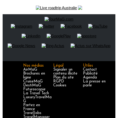
Nos médias
Légal
Utiles
AirMaG
Signaler un
Contact
Brochures en
contenu illicite
Publicité
ligne
Plan du site
Agenda
CruiseMaG
RGPD
La presse en
DestiMaG
Cookies
parle
Futuroscopie
La Travel Tech
LuxuryTravelMa
G
Partez en
France
TravelJobs
TravelManager