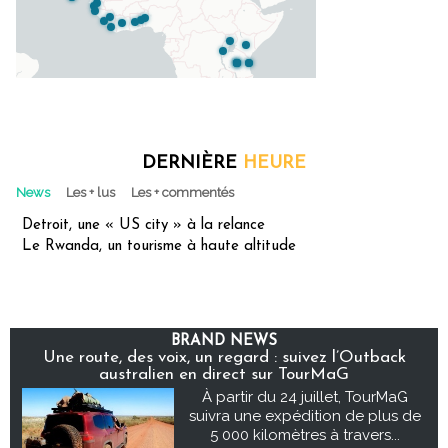
DERNIÈRE
HEURE
News
Les + lus
Les + commentés
Detroit, une « US city » à la relance
Le Rwanda, un tourisme à haute altitude
BRAND NEWS
Une route, des voix, un regard : suivez l’Outback
australien en direct sur TourMaG
À partir du 24 juillet, TourMaG
suivra une expédition de plus de
5 000 kilomètres à travers...