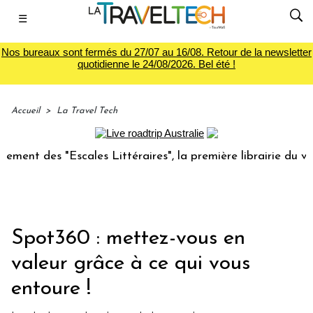
☰
Nos bureaux sont fermés du 27/07 au 16/08. Retour de la newsletter
quotidienne le 24/08/2026. Bel été !
Accueil
>
La Travel Tech
s "Escales Littéraires", la première librairie du voyage
Spot360 : mettez-vous en
valeur grâce à ce qui vous
entoure !