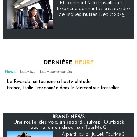
Et comment faire travailler une
trésorerie dormante sans prendre
de risques inutiles. Début 2025,...
DERNIÈRE
HEURE
News
Les + lus
Les + commentés
Le Rwanda, un tourisme à haute altitude
France, Italie : randonnée dans le Mercantour frontalier
BRAND NEWS
Une route, des voix, un regard : suivez l’Outback
australien en direct sur TourMaG
À partir du 24 juillet, TourMaG