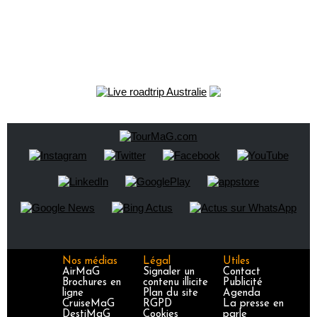
Nos médias
Légal
Utiles
AirMaG
Signaler un
Contact
Brochures en
contenu illicite
Publicité
ligne
Plan du site
Agenda
CruiseMaG
RGPD
La presse en
DestiMaG
Cookies
parle