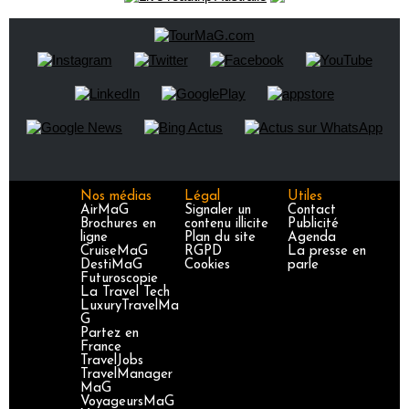
Nos médias
Légal
Utiles
AirMaG
Signaler un
Contact
Brochures en
contenu illicite
Publicité
ligne
Plan du site
Agenda
CruiseMaG
RGPD
La presse en
DestiMaG
Cookies
parle
Futuroscopie
La Travel Tech
LuxuryTravelMa
G
Partez en
France
TravelJobs
TravelManager
MaG
VoyageursMaG