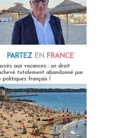
PARTEZ
EN
FRANCE
 en France
accès aux vacances : un droit
achevé totalement abandonné par
s politiques français !