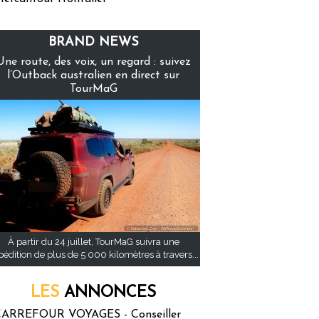
BRAND NEWS
Une route, des voix, un regard : suivez
l’Outback australien en direct sur
TourMaG
À partir du 24 juillet, TourMaG suivra une
pédition de plus de 5 000 kilomètres à travers...
LES
ANNONCES
ARREFOUR VOYAGES - Conseiller