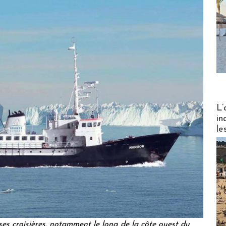
Partez
L’
in
le
es croisières, notamment le long de la côte ouest du