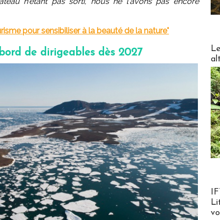
ateau n'étant pas sorti, nous ne l'avons pas encore
risme pour sensibiliser à la beauté de la nature"
DESTI
Le
 bord de dirigeables dès 2027
al
Product
IF
Li
v