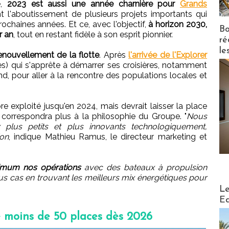
e,
2023 est aussi une année charnière pour
Grands
 l'aboutissement de plusieurs projets importants qui
ochaines années. Et ce, avec l'objectif,
à horizon 2030,
Bo
r an
, tout en restant fidèle à son esprit pionnier.
ré
le
enouvellement de la flotte
. Après
l'arrivée de l'Explorer
s) qui s'apprête à démarrer ses croisières, notamment
d, pour aller à la rencontre des populations locales et
e exploité jusqu'en 2024, mais devrait laisser la place
orrespondra plus à la philosophie du Groupe. "
Nous
plus petits et plus innovants technologiquement,
ion
, indique Mathieu Ramus, le directeur marketing et
imum nos opérations
avec des bateaux à propulsion
ous cas en trouvant les meilleurs mix énergétiques pour
Distribu
Le
Ed
 moins de 50 places dès 2026