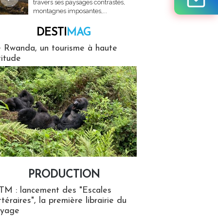
travers ses paysages contrastés,
montagnes imposantes,...
DESTI
MAG
MAG
 Rwanda, un tourisme à haute
titude
PRODUCTION
ion
TM : lancement des "Escales
ttéraires", la première librairie du
oyage