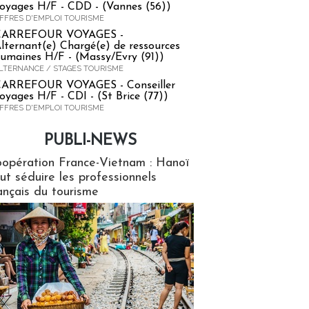
oyages H/F - CDD - (Vannes (56))
FFRES D'EMPLOI TOURISME
CARREFOUR VOYAGES -
lternant(e) Chargé(e) de ressources
umaines H/F - (Massy/Evry (91))
LTERNANCE / STAGES TOURISME
ARREFOUR VOYAGES - Conseiller
oyages H/F - CDI - (St Brice (77))
FFRES D'EMPLOI TOURISME
PUBLI-NEWS
ews
opération France-Vietnam : Hanoï
ut séduire les professionnels
ançais du tourisme