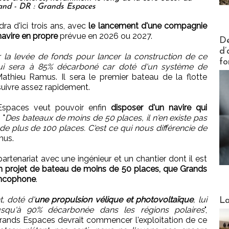
and - DR : Grands Espaces
dra d'ici trois ans, avec
le lancement d'une compagnie
navire en propre
prévue en 2026 ou 2027.
Actus V
De
d’
la levée de fonds pour lancer la construction de ce
fo
ui sera à 85% décarboné car doté d'un système de
thieu Ramus. Il sera le premier bateau de la flotte
uivre assez rapidement.
Espaces veut pouvoir enfin
disposer d'un navire qui
. "
Des bateaux de moins de 50 places, il n'en existe pas
e plus de 100 places. C'est ce qui nous différencie de
mus.
 partenariat avec une ingénieur et un chantier dont il est
n projet de bateau de moins de 50 places, que Grands
ancophone
.
Webinai
, doté d'
une propulsion vélique et photovoltaïque
, lui
La
jusqu'à 90% décarbonée dans les régions polaires
",
rands Espaces devrait commencer l'exploitation de ce