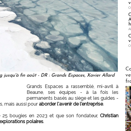
v
O
A
h
A
C
v
O
Publi-n
Co
ve
g jusqu'à fin août - DR : Grands Espaces, Xavier Allard
fr
Grands Espaces a rassemblé, mi-avril à
Beaune, ses équipes - à la fois les
permanents basés au siège et les guides -
s, mais aussi pour
aborder l'avenir de l'entreprise
.
fle 25 bougies en 2023 et que son fondateur,
Christian
explorations polaires
.