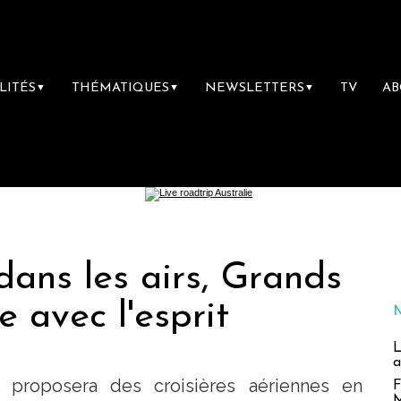
LITÉS
THÉMATIQUES
NEWSLETTERS
TV
A
▼
▼
▼
dans les airs, Grands
 avec l'esprit
L
a
 proposera des croisières aériennes en
F
M