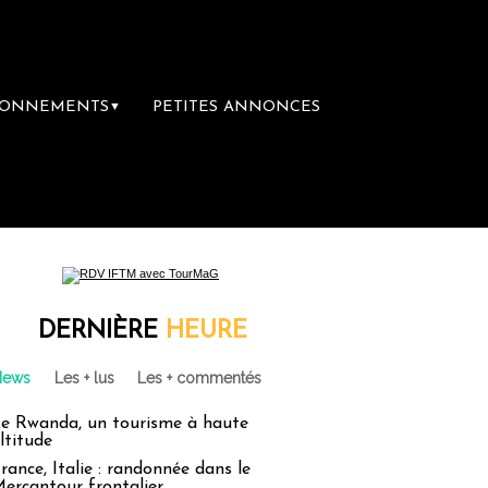
BONNEMENTS
PETITES ANNONCES
▼
DERNIÈRE
HEURE
News
Les + lus
Les + commentés
e Rwanda, un tourisme à haute
ltitude
rance, Italie : randonnée dans le
ercantour frontalier