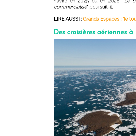
navire en 2025 ou en 2026. "
Le b
commercialisé
", poursuit-il.
LIRE AUSSI :
Grands Espaces : "le tou
Des croisières aériennes à