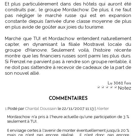
Et plus particulièrement dans des hôtels qui auront été
construits par… le groupe Mordachow. De plus, il ne faut
pas négliger le marché russe qui est en expansion
constante depuis l’arrivée d’une classe moyenne de plus
en plus avide de goûter aux joies du tourisme.
Marché que TUI et Mordachow entendent naturellement
capter, en dynamisant la filiale Mostravel locale du
groupe d’Hanovre. Seulement voilà, l’histoire récente
montre que les financiers russes sont parmi les plus durs.
Si Frenzel ne parvient pas à rendre son groupe rentable, il
ne doit pas s’attendre à recevoir de cadeaux de la part de
son nouvel allié.
Lu 3062 fois
Notez
COMMENTAIRES
1.
Posté par
Chantal Doussain
le 22/11/2007 11:13
|
Alerter
Mordaschow n'a pris à l'heure actuelle qu'une participation de 3 %
seulement à TUI.
Il envisage certes à l'avenir de monter éventuellement jusqu'à 20 %
mais ce n'est pas encore réalisé.... il n'est donc pas encore