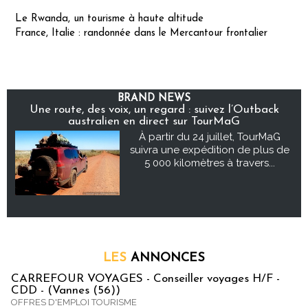
Le Rwanda, un tourisme à haute altitude
France, Italie : randonnée dans le Mercantour frontalier
BRAND NEWS
Une route, des voix, un regard : suivez l’Outback
australien en direct sur TourMaG
À partir du 24 juillet, TourMaG
suivra une expédition de plus de
5 000 kilomètres à travers...
LES
ANNONCES
CARREFOUR VOYAGES - Conseiller voyages H/F -
CDD - (Vannes (56))
OFFRES D'EMPLOI TOURISME