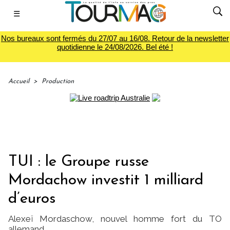
☰
Nos bureaux sont fermés du 27/07 au 16/08. Retour de la newsletter
quotidienne le 24/08/2026. Bel été !
Accueil
>
Production
TUI : le Groupe russe
Mordachow investit 1 milliard
d’euros
Alexeï Mordaschow, nouvel homme fort du TO
allemand