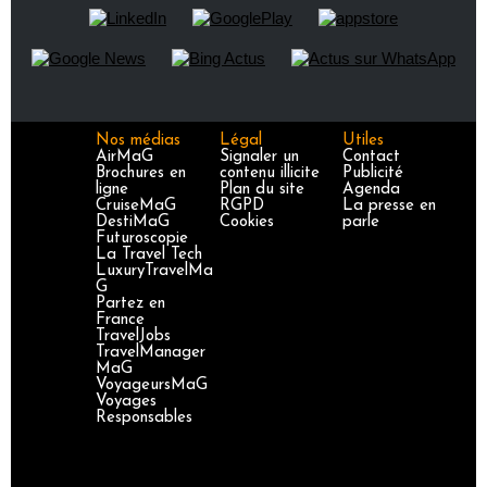
Nos médias
Légal
Utiles
AirMaG
Signaler un
Contact
Brochures en
contenu illicite
Publicité
ligne
Plan du site
Agenda
CruiseMaG
RGPD
La presse en
DestiMaG
Cookies
parle
Futuroscopie
La Travel Tech
LuxuryTravelMa
G
Partez en
France
TravelJobs
TravelManager
MaG
VoyageursMaG
Voyages
Responsables